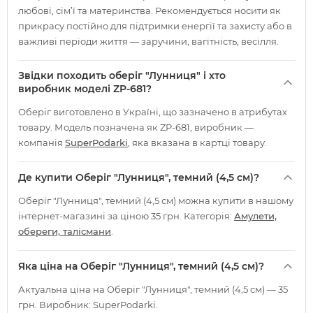
любові, сім’ї та материнства. Рекомендується носити як
прикрасу постійно для підтримки енергії та захисту або в
важливі періоди життя — заручини, вагітність, весілля.
Звідки походить оберіг "Лунниця" і хто
виробник моделі ZP-681?
Оберіг виготовлено в Україні, що зазначено в атрибутах
товару. Модель позначена як ZP-681, виробник —
компанія
SuperPodarki
, яка вказана в картці товару.
Де купити Оберіг "Лунниця", темний (4,5 см)?
Оберіг "Лунниця", темний (4,5 см) можна купити в нашому
інтернет-магазині за ціною 35 грн. Категорія:
Амулети,
обереги, талісмани
.
Яка ціна на Оберіг "Лунниця", темний (4,5 см)?
Актуальна ціна на Оберіг "Лунниця", темний (4,5 см) — 35
грн. Виробник: SuperPodarki.