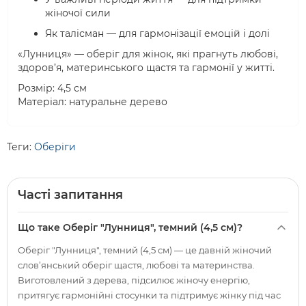
жіночої сили
Як талісман — для гармонізації емоцій і долі
«Лунниця» — оберіг для жінок, які прагнуть любові,
здоров’я, материнського щастя та гармонії у житті.
Розмір: 4,5 см
Матеріал: натуральне дерево
Теги:
Оберіги
Часті запитання
Що таке Оберіг "Лунниця", темний (4,5 см)?
Оберіг "Лунниця", темний (4,5 см) — це давній жіночий
слов’янський оберіг щастя, любові та материнства.
Виготовлений з дерева, підсилює жіночу енергію,
притягує гармонійні стосунки та підтримує жінку під час