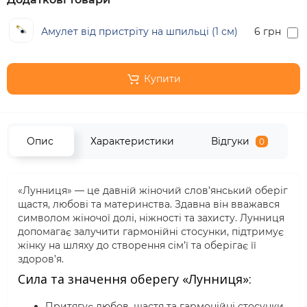
Амулет від пристріту на шпильці (1 см)
6 грн
Купити
Опис
Характеристики
Відгуки
0
«Лунниця» — це давній жіночий слов’янський оберіг
щастя, любові та материнства. Здавна він вважався
символом жіночої долі, ніжності та захисту. Лунниця
допомагає залучити гармонійні стосунки, підтримує
жінку на шляху до створення сім’ї та оберігає її
здоров’я.
Сила та значення оберегу «Лунниця»:
Притягує любов, щастя та гармонійні стосунки