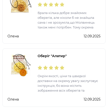
Брала кілька добре знайомих
оберегів, але ніколи б не знайшла
сама і не зрозуміла,що Молвинець
також мені потрібен. Тому окрема
подяка за широкий асортимент
Олена
12.09.2025
товару та зокрема оберегів
Оберіг "Алатир"
Окрім якості, ціни та швидкої
доставки на окрему увагу заслуговує
інструкція, бо вона містить
зображення всіх оберегів та
коротенький їх опис, тому не треба
Олена
12.09.2025
тепер шукати дану інформацію в
інтернеті