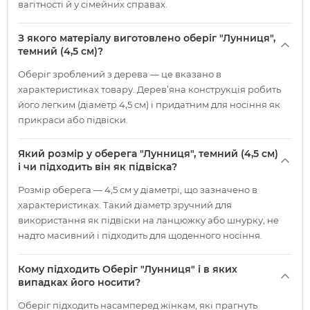
вагітності й у сімейних справах.
З якого матеріалу виготовлено оберіг "Лунниця",
темний (4,5 см)?
Оберіг зроблений з дерева — це вказано в
характеристиках товару. Дерев’яна конструкція робить
його легким (діаметр 4,5 см) і придатним для носіння як
прикраси або підвіски.
Який розмір у оберега "Лунниця", темний (4,5 см)
і чи підходить він як підвіска?
Розмір оберега — 4,5 см у діаметрі, що зазначено в
характеристиках. Такий діаметр зручний для
використання як підвіски на ланцюжку або шнурку, не
надто масивний і підходить для щоденного носіння.
Кому підходить Оберіг "Лунниця" і в яких
випадках його носити?
Оберіг підходить насамперед жінкам, які прагнуть