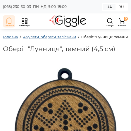
(068) 230-30-03
ПН–НД: 9:00–18:00
UA
RU
0
Головна
Категорії
Пошук
Кошик
Головна
Амулети, обереги, талісмани
Оберіг "Лунниця", темний (4
Оберіг "Лунниця", темний (4,5 см)