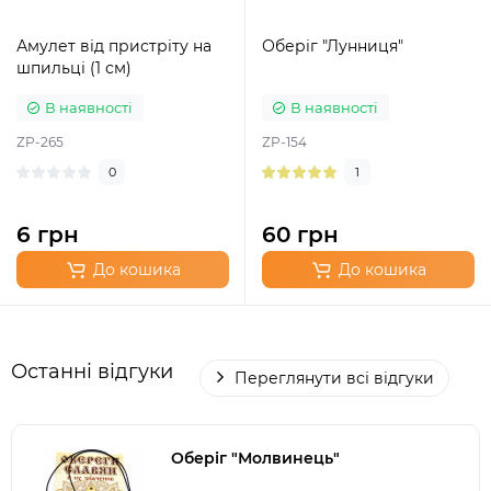
Амулет від пристріту на
Оберіг "Лунниця"
шпильці (1 см)
В наявності
В наявності
ZP-265
ZP-154
0
1
6 грн
60 грн
До кошика
До кошика
Останні відгуки
Переглянути всі відгуки
Оберіг "Молвинець"