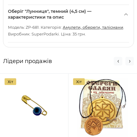
Оберіг "Лунниця", темний (4,5 см) —
характеристики та опис
Модель: ZP-681. Категорія:
Амулети, обереги, талісмани
.
Виробник: SuperPodarki. Ціна: 35 грн.
Лідери продажів
Хіт
Хіт