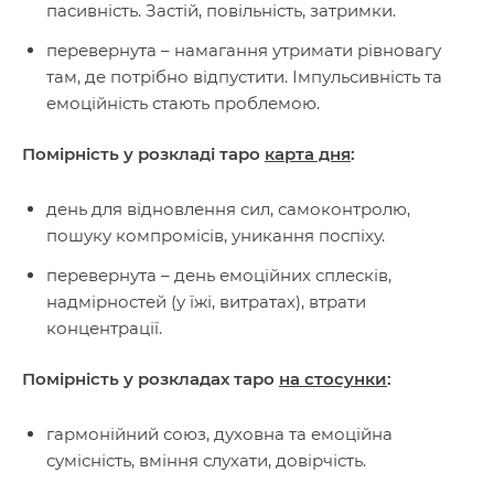
пасивність. Застій, повільність, затримки.
перевернута – намагання утримати рівновагу
там, де потрібно відпустити. Імпульсивність та
емоційність стають проблемою.
Помірність у розкладі таро
карта дня
:
день для відновлення сил, самоконтролю,
пошуку компромісів, уникання поспіху.
перевернута – день емоційних сплесків,
надмірностей (у їжі, витратах), втрати
концентрації.
Помірність у розкладах таро
на стосунки
:
гармонійний союз, духовна та емоційна
сумісність, вміння слухати, довірчість.