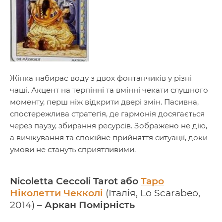
Жінка набирає воду з двох фонтанчиків у різні
чаші. Акцент на терпінні та вмінні чекати слушного
моменту, перш ніж відкрити двері змін. Пасивна,
спостережлива стратегія, де гармонія досягається
через паузу, збирання ресурсів. Зображено не дію,
а вичікування та спокійне прийняття ситуації, доки
умови не стануть сприятливими.
Nicoletta Ceccoli Tarot або
Таро
Ніколетти Чекколі
(Італія, Lo Scarabeo,
2014) –
Аркан Помірність