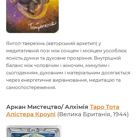
Янгол-тверезінь (авторський архетип) у
медитативній позі між сонцем і місяцем уособлює
ясність думки та духовне прозріння. Внутрішній
баланс між чоловічим і жіночим, минулим і
сьогоденням, духовним і матеріальним досягається
через енергетичне вирівнювання, медитацію та
самоспостереження.
Аркан Мистецтво/ Алхімія
Таро Тота
Алістера Кроулі
(Велика Британія, 1944)