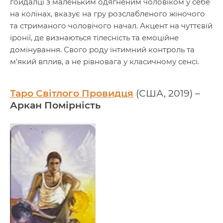
гойдалці з маленьким одягненим чоловіком у себе
на колінах, вказує на гру розслабленого жіночого
та стриманого чоловічого начал. Акцент на чуттєвій
іронії, де визнаються тілесність та емоційне
домінування. Свого роду інтимний контроль та
м'який вплив, а не рівновага у класичному сенсі.
Таро Світлого Провидця
(США, 2019) –
Аркан Помірність