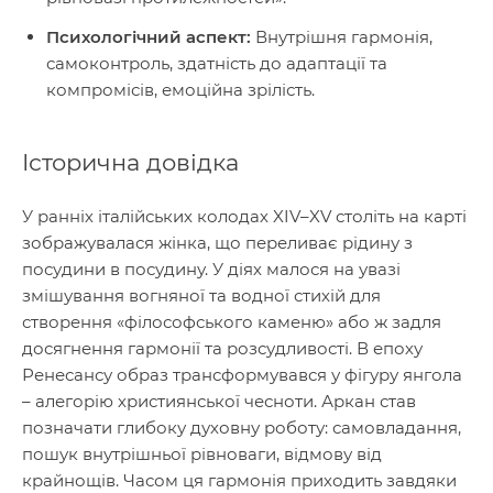
Психологічний аспект:
Внутрішня гармонія,
самоконтроль, здатність до адаптації та
компромісів, емоційна зрілість.
Історична довідка
У ранніх італійських колодах XIV–XV століть на карті
зображувалася жінка, що переливає рідину з
посудини в посудину. У діях малося на увазі
змішування вогняної та водної стихій для
створення «філософського каменю» або ж задля
досягнення гармонії та розсудливості. В епоху
Ренесансу образ трансформувався у фігуру янгола
– алегорію християнської чесноти. Аркан став
позначати глибоку духовну роботу: самовладання,
пошук внутрішньої рівноваги, відмову від
крайнощів. Часом ця гармонія приходить завдяки