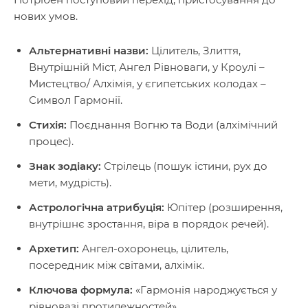
нових умов.
Альтернативні назви:
Цілитель, Злиття,
Внутрішній Міст, Ангел Рівноваги, у Кроулі –
Мистецтво/ Алхімія, у єгипетських колодах –
Символ Гармонії.
Стихія:
Поєднання Вогню та Води (алхімічний
процес).
Знак зодіаку:
Стрілець (пошук істини, рух до
мети, мудрість).
Астрологічна атрибуція:
Юпітер (розширення,
внутрішнє зростання, віра в порядок речей).
Архетип:
Ангел-охоронець, цілитель,
посередник між світами, алхімік.
Ключова формула:
«Гармонія народжується у
рівновазі протилежностей».