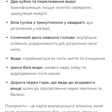
Два кубки та переливання води:
трансформація, пошук золотої середини,
циркуляція енергії.
Біла туніка з трикутником у квадраті:
дух,
ув'язнений у матерії.
Сонячний диск навколо голови:
внутрішнє
осяяння, усвідомленість дій, розуміння своєї
мети.
Вода:
сприймається як потік життя та очищення.
Іриси біля води:
символ надії, миру та
відродження після кризи.
Дорога через гори, що веде до яскравого
вінця:
шлях до просвітлення через терпіння та
баланс.
Помірність – це карта внутрішнього алхіміка, який
вчиться перетворювати біль на досвід, страх на