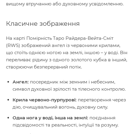
вищому втручанню або духовному усвідомленню.
Класичне зображення
На карті Помірність Таро Райдера-Вейта-Сміт
(RWS) зображений ангел із червоними крилами,
що стоїть однією ногою на землі, іншою – у воді. Він
переливає рідину з одного золотого кубка в інший,
створюючи безперервний потік.
Ангел:
посередник між земним і небесним,
символ духовної зрілості та тілесного контролю.
Крила червоно-пурпурові:
перетворення через
дію, очищувальний вогонь, духовну силу.
Одна нога у воді, інша на землі:
поєднання
підсвідомості та реальності, інтуїції та розуму.