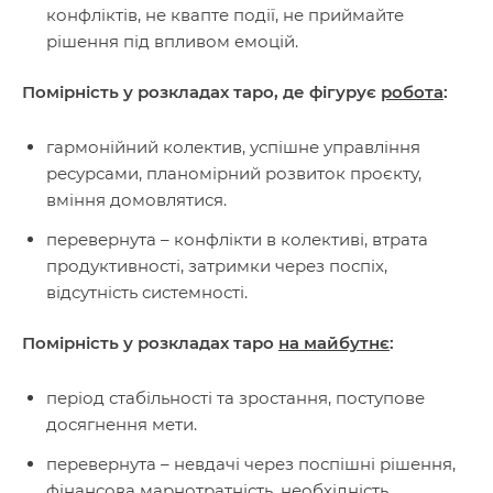
конфліктів, не квапте події, не приймайте
рішення під впливом емоцій.
Помірність у розкладах таро, де фігурує
робота
:
гармонійний колектив, успішне управління
ресурсами, планомірний розвиток проєкту,
вміння домовлятися.
перевернута – конфлікти в колективі, втрата
продуктивності, затримки через поспіх,
відсутність системності.
Помірність у розкладах таро
на майбутнє
:
період стабільності та зростання, поступове
досягнення мети.
перевернута – невдачі через поспішні рішення,
фінансова марнотратність, необхідність