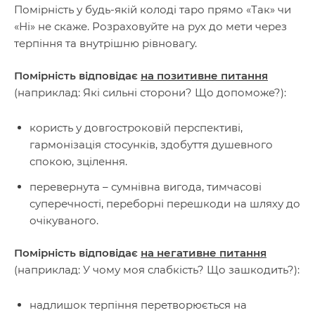
Помірність у будь-якій колоді таро прямо «Так» чи
«Ні» не скаже. Розраховуйте на рух до мети через
терпіння та внутрішню рівновагу.
Помірність відповідає
на позитивне питання
(наприклад: Які сильні сторони? Що допоможе?):
користь у довгостроковій перспективі,
гармонізація стосунків, здобуття душевного
спокою, зцілення.
перевернута – сумнівна вигода, тимчасові
суперечності, переборні перешкоди на шляху до
очікуваного.
Помірність відповідає
на негативне питання
(наприклад: У чому моя слабкість? Що зашкодить?):
надлишок терпіння перетворюється на