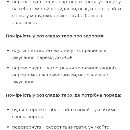
перевернута – один партнер «перетягує ковдру
на себе», емоційні гойдалки, нездатність знайти
спільну мову, охолодження або болісна
залежність.
Помірність у розкладах таро
про здоров'я
:
одужання, гарне самопочуття, правильне
лікування, перехід до ЗСЖ.
перевернута – загострення хронічних хвороб,
перевтома, шкідливі звички, неправильне
лікування.
Помірність у розкладах таро, де потрібна
порада
:
будьте терплячі, зберігайте спокій – усе йтиме
своєю чергою.
перевернута – скоротіть витрати, уникайте