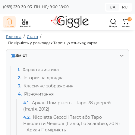
(068) 230-30-03
ПН–НД: 9:00–18:00
UA
RU
0
Головна
Категорії
Пошук
Кошик
Головна
Статті
Помірність у розкладах Таро: що означає карта
Зміст
1.
Характеристика
2.
Історична довідка
3.
Класичне зображення
4.
Різночитання
4.1.
Аркан Помірність – Таро 78 дверей
(Італія, 2012)
4.2.
Nicoletta Ceccoli Tarot або Таро
Ніколетти Чекколі (Італія, Lo Scarabeo, 2014)
– Аркан Помірність