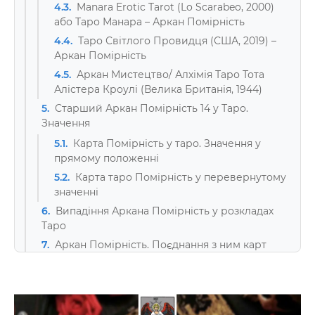
4.3.
Manara Erotic Tarot (Lo Scarabeo, 2000)
або Таро Манара – Аркан Помірність
4.4.
Таро Світлого Провидця (США, 2019) –
Аркан Помірність
4.5.
Аркан Мистецтво/ Алхімія Таро Тота
Алістера Кроулі (Велика Британія, 1944)
5.
Старший Аркан Помірність 14 у Таро.
Значення
5.1.
Карта Помірність у таро. Значення у
прямому положенні
5.2.
Карта таро Помірність у перевернутому
значенні
6.
Випадіння Аркана Помірність у розкладах
Таро
7.
Аркан Помірність. Поєднання з ним карт
Таро
8.
Загальна рекомендація
8.1.
При написанні статті
використовувалися: