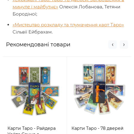
минуле і майбутнє»
Олексія Лобанова, Тетяни
Бородіної;
«Мистецтво розкладу та тлумачення карт Таро»
Сільвії Ейбрахам.
Рекомендовані товари
Карти Таро - Райдера
Карти Таро - 78 дверей