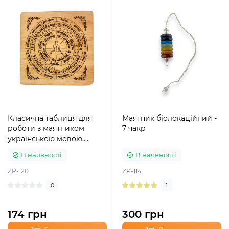
Класична таблиця для
Маятник біолокаційний -
роботи з маятником
7 чакр
українською мовою,
маленька
В наявності
В наявності
ZP-120
ZP-114
0
1
174 грн
300 грн