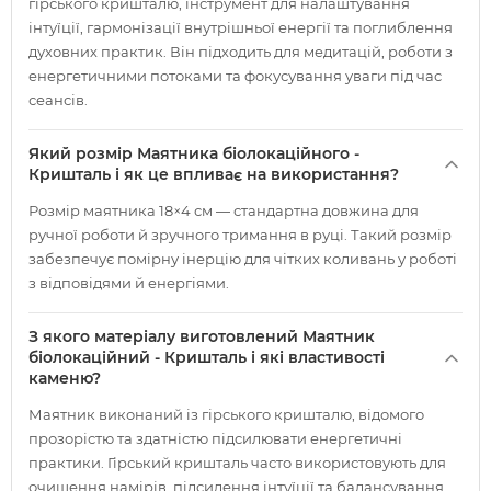
гірського кришталю, інструмент для налаштування
інтуїції, гармонізації внутрішньої енергії та поглиблення
духовних практик. Він підходить для медитацій, роботи з
енергетичними потоками та фокусування уваги під час
сеансів.
Який розмір Маятника біолокаційного -
Кришталь і як це впливає на використання?
Розмір маятника 18×4 см — стандартна довжина для
ручної роботи й зручного тримання в руці. Такий розмір
забезпечує помірну інерцію для чітких коливань у роботі
з відповідями й енергіями.
З якого матеріалу виготовлений Маятник
біолокаційний - Кришталь і які властивості
каменю?
Маятник виконаний із гірського кришталю, відомого
прозорістю та здатністю підсилювати енергетичні
практики. Гірський кришталь часто використовують для
очищення намірів, підсилення інтуїції та балансування