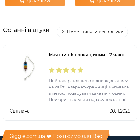
До кошика
До кошика
Останні відгуки
Переглянути всі відгуки
Маятник біолокаційний - 7 чакр
Цей товар повністю відповідає опису
на сайті інтернет-крамниці. Купувала
з метою подарувати цікавій людині.
Цей оригінальний подарунок із Індії,
хенд мейд, зроблений вручну, дуже
Світлана
30.11.2025
сподобався. Зовнішній вигляд
виробу, диза
Giggle.com.ua ❤️ Працюємо для Вас