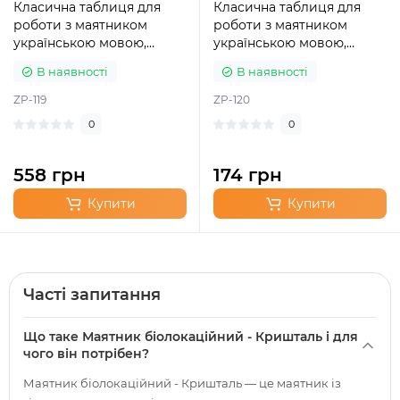
Класична таблиця для
Класична таблиця для
роботи з маятником
роботи з маятником
українською мовою,
українською мовою,
темний
маленька
В наявності
В наявності
ZP-119
ZP-120
0
0
558 грн
174 грн
Купити
Купити
Часті запитання
Що таке Маятник біолокаційний - Кришталь і для
чого він потрібен?
Маятник біолокаційний - Кришталь — це маятник із