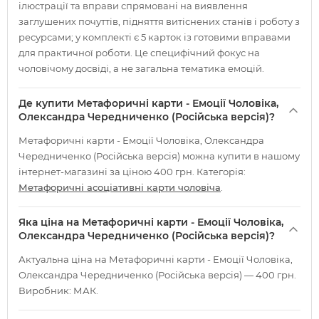
ілюстрації та вправи спрямовані на виявлення
заглушених почуттів, підняття витіснених станів і роботу з
ресурсами; у комплекті є 5 карток із готовими вправами
для практичної роботи. Це специфічний фокус на
чоловічому досвіді, а не загальна тематика емоцій.
Де купити Метафоричні карти - Емоції Чоловіка,
Олександра Чередниченко (Російська версія)?
Метафоричні карти - Емоції Чоловіка, Олександра
Чередниченко (Російська версія) можна купити в нашому
інтернет-магазині за ціною 400 грн. Категорія:
Метафоричні асоціативні карти чоловіча
.
Яка ціна на Метафоричні карти - Емоції Чоловіка,
Олександра Чередниченко (Російська версія)?
Актуальна ціна на Метафоричні карти - Емоції Чоловіка,
Олександра Чередниченко (Російська версія) — 400 грн.
Виробник: МАК.