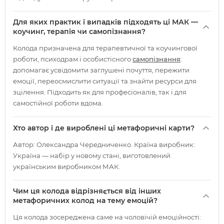
Для яких практик і випадків підходять ці МАК —
коучинг, терапія чи самопізнання?
Колода призначена для терапевтичної та коучингової
роботи, психодрам і особистісного
самопізнання
:
допомагає усвідомити заглушені почуття, пережити
емоції, переосмислити ситуації та знайти ресурси для
зцілення. Підходить як для професіоналів, так і для
самостійної роботи вдома.
Хто автор і де вироблені ці метафоричні карти?
Автор: Олександра Чередниченко. Країна виробник:
Україна — набір у новому стані, виготовлений
українським виробником МАК.
Чим ця колода відрізняється від інших
метафоричних колод на тему емоцій?
Ця колода зосереджена саме на чоловічій емоційності: