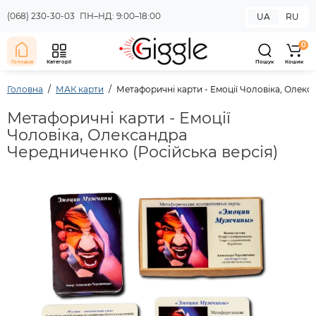
(068) 230-30-03
ПН–НД: 9:00–18:00
UA
RU
0
Головна
Категорії
Пошук
Кошик
Головна
МАК карти
Метафоричні карти - Емоції Чоловіка, Олекс
Метафоричні карти - Емоції
Чоловіка, Олександра
Чередниченко (Російська версія)