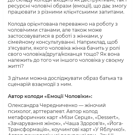
ресурсні чоловічі образи (емоції), що дає змогу
працювати з різними клієнтськими запитами.
Колода орієнтована переважно на роботу з
чоловічими станами, але також може
застосовуватися в роботі з жінками, у
сімейному консультуванні. Наприклад, щоб
з'ясувати, якого чоловіка жінка бачить у ролі
свого чоловіка/друга/коханця тощо? Як вона
належить до того чи іншого чоловіка у своєму
житті?
З дітьми можна досліджувати образ батька та
сценарій взаємодії з ним.
Автор колоди «Емоції Чоловіки»:
Олександра Чередниченко — жіночий
психолог, арттерапевт. Автор колод
метафоричних карт «Мізи Серця», «Dessert»,
«Зачарування жінок», «Чаша Здоров'я», «Йога-
Трансформація», коучингові карт «У Яблучко!».