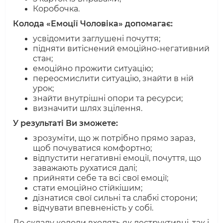
Коробочка.
Колода «Емоції Чоловіка» допомагає:
усвідомити заглушені почуття;
підняти витіснений емоційно-негативний
стан;
емоційно прожити ситуацію;
переосмислити ситуацію, знайти в ній
урок;
знайти внутрішні опори та ресурси;
визначити шлях зцілення.
У результаті Ви зможете:
зрозуміти, що ж потрібно прямо зараз,
щоб почуватися комфортно;
відпустити негативні емоції, почуття, що
заважають рухатися далі;
прийняти себе та всі свої емоції;
стати емоційно стійкішим;
дізнатися свої сильні та слабкі сторони;
відчувати впевненість у собі.
До складу колоди входять як деструктивні, так і