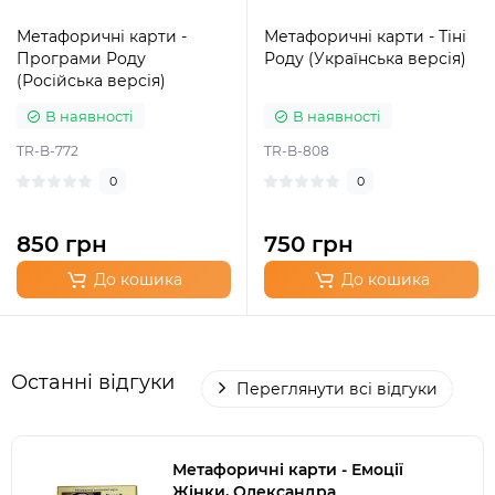
Метафоричні карти -
Метафоричні карти - Тіні
Програми Роду
Роду (Українська версія)
(Російська версія)
В наявності
В наявності
TR-B-772
TR-B-808
0
0
850 грн
750 грн
До кошика
До кошика
Останні відгуки
Переглянути всі відгуки
Метафоричні карти - Емоції
Жінки, Олександра