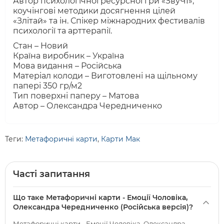
Автор психологічної ресурсної гри «ЗвуЧІ»,
коучінгові методики досягнення цілей
«Злітай» та ін. Спікер міжнародних фестивалів
психології та арттерапії.
Стан – Новий
Країна виробник – Україна
Мова видання – Російська
Матеріал колоди – Виготовлені на щільному
папері 350 гр/м2
Тип поверхні паперу – Матова
Автор – Олександра Чередниченко
Теги:
Метафоричні карти
,
Карти Мак
Часті запитання
Що таке Метафоричні карти - Емоції Чоловіка,
Олександра Чередниченко (Російська версія)?
Метафоричні карти - Емоції Чоловіка, Олександра