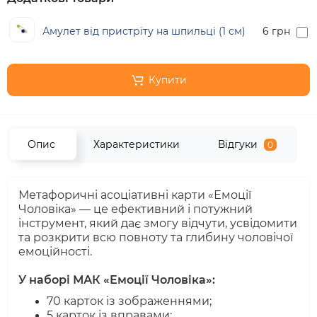
Амулет від пристріту на шпильці (1 см)
6 грн
Купити
Опис
Характеристики
Відгуки
0
Метафоричні асоціативні карти «Емоції
Чоловіка» — це ефективний і потужний
інструмент, який дає змогу відчути, усвідомити
та розкрити всю повноту та глибину чоловічої
емоційності.
⠀
У наборі МАК «Емоції Чоловіка»:
70 карток із зображеннями;
5 карток із вправами;