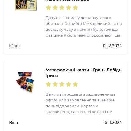
Чередниченко (Українська
версія)
Дякую за швидку доставку, довго
обирала, бо вибір МАК великий, то на
доставку часу в притип було, тож ще
раз дяка Якість мені сподобалася, ще
не працювали, взяла на подарунок
Юлія
12.12.2024
Метафоричні карти - Грані, Лебідь
Ірина
Ввічливі продавці з задоволенням
оформили замовлення та в цей же
день відправили. Картами
задоволена, давно такі хотіла і не
пошкодувала ні на секунду. Якість
Віка
16.11.2024
відповідає дійсності. Зручні та
приємні на дотик. Цікаво нада