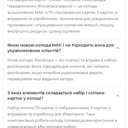
Чередниченко (Російська версія) — це колода
асоціативних МАК із 70 ілюстрованих карток, 5 карток із
вправами та коробочкою; призначена для усвідомлення,
проживання і опрацювання чоловічих емоцій, пошуку
внутрішніх ресурсів і шляху зцілення.
Якою мовою колода МАК і чи підходить вона для
україномовних клієнтів?
Мова колоди: Російська — всі підписі та вправи в наборі
російською. Вона підходить для клієнтів, які читають
російською; якщо потрібна україномовна версія,
перевіряйте інші видання автора.
З яких елементів складається набір і скільки
карток у колоді?
Набір містить 70 карток із зображеннями, 5 карток із
вправами та коробочку для зберігання. Така
комплектація робить колоду готовою до використання в
індивідуальній або груповій роботі.