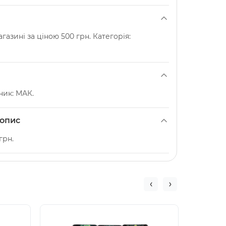
азині за ціною 500 грн. Категорія:
ник: МАК.
 опис
грн.