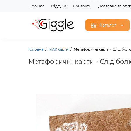
Про нас
Відгуки
Контакти
Доставка та опл
Каталог
Головна
МАК карти
Метафоричні карти - Слід болю
Метафоричні карти - Слід болю