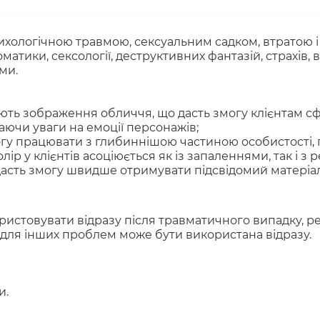
ихологічною травмою, сексуальним садком, втратою і
атики, сексології, деструктивних фантазій, страхів, 
ми.
ають зображення обличчя, що дасть змогу клієнтам с
аючи уваги на емоції персонажів;
огу працювати з глибиннішою частиною особистості, 
лір у клієнтів асоціюється як із запаленнями, так і з р
 дасть змогу швидше отримувати підсвідомий матеріал
ристовувати відразу після травматичного випадку, 
К для інших проблем може бути використана відразу.
и.