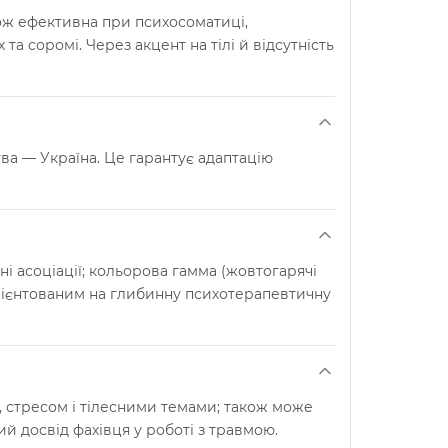
ож ефективна при психосоматиці,
 та соромі. Через акцент на тілі й відсутність
ва — Україна. Це гарантує адаптацію
і асоціації; кольорова гамма (жовтогарячі
 орієнтованим на глибинну психотерапевтичну
ю, стресом і тілесними темами; також може
ий досвід фахівця у роботі з травмою.