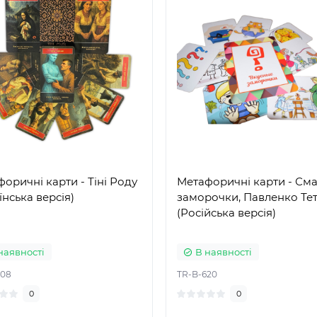
оричні карти - Тіні Роду
Метафоричні карти - Сма
їнська версія)
заморочки, Павленко Те
(Російська версія)
наявності
В наявності
808
TR-B-620
0
0