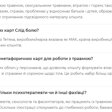
ною травмою, сексуальними травмами, втратою і горем; так
ях, страхах, проблемах у відносинах батьків і дітей, образах
 отриманню підсвідомого матеріалу клієнта.
х карт Слід болю?
 Тетяна, виробник/марка вказана як МАК, країна виробницт
их клієнтів.
х метафоричних карт для роботи з травмою?
х облич у персонажів, що дозволяє клієнту формувати власн
оту зі страхами й соромом щодо тіла. Це робить набір більш
ільки психотерапевти чи й інші фахівці?
евтів, сексологів та фасилітаторів, які працюють із травмо
 Оскільки ілюстрації спонукають до глибинної роботи, бажан