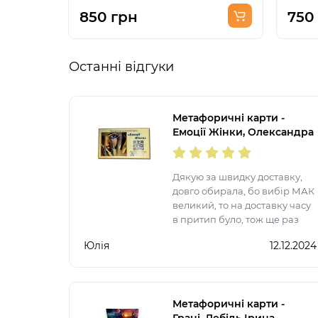
850 грн
750
Останні відгуки
Метафоричні карти -
Емоції Жінки, Олександра
Чередниченко
(Українська версія)
Дякую за швидку доставку,
довго обирала, бо вибір МАК
великий, то на доставку часу
в притип було, тож ще раз
дяка Якість мені
Юлія
12.12.2024
сподобалася, ще не
працювали, взяла на
подарунок
Метафоричні карти -