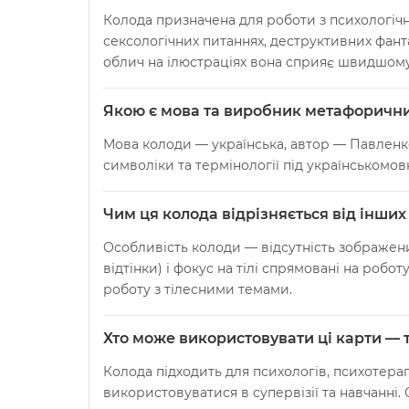
Колода призначена для роботи з психологіч
сексологічних питаннях, деструктивних фантазі
облич на ілюстраціях вона сприяє швидшому
Якою є мова та виробник метафорични
Мова колоди — українська, автор — Павленко
символіки та термінології під українськомовн
Чим ця колода відрізняється від інши
Особливість колоди — відсутність зображени
відтінки) і фокус на тілі спрямовані на роб
роботу з тілесними темами.
Хто може використовувати ці карти — т
Колода підходить для психологів, психотерап
використовуватися в супервізії та навчанні.