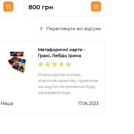
800 грн
550 г
Переглянути всі відгуки
Метафоричні карти -
Грані, Лебідь Ірина
Очень крутая колода,
классное качество, приятные
на ощупь! Непременно буду
заказывать еще
Маша
17.06.2023