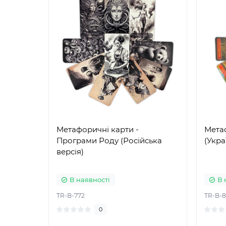
Метафоричні карти -
Метаф
Програми Роду (Російська
(Укра
версія)
В наявності
В 
TR-B-772
TR-B-
0