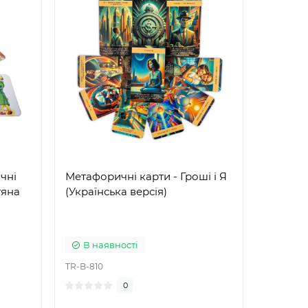
чні
Метафоричні карти - Гроші і Я
Метафор
тяна
(Українська версія)
мрійни
(Російс
В наявності
В на
TR-B-810
TR-B-633
0