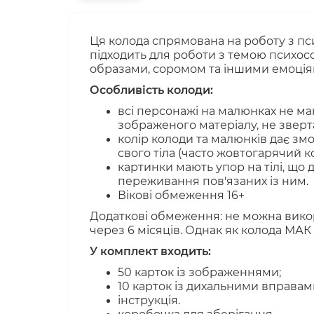
Ця колода спрямована на роботу з пс
підходить для роботи з темою психосом
образами, соромом та іншими емоція
Особливість колоди:
всі персонажі на малюнках не м
зображеного матеріалу, не зверт
колір колоди та малюнків дає зм
свого тіла (часто жовтогарячий ко
картинки мають упор на тілі, що
переживання пов'язаних із ним.
Вікові обмеження 16+
Додаткові обмеження: не можна вико
через 6 місяців. Однак як колода МА
У комплект входить:
50 карток із зображеннями;
10 карток із дихальними вправам
інструкція.