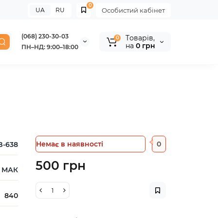
0
UA
RU
Особистий кабінет
(068) 230-30-03
Tоварів,
0
на
0 грн
ПН–НД: 9:00–18:00
Немає в наявності
0
B-638
500 грн
МАК
840