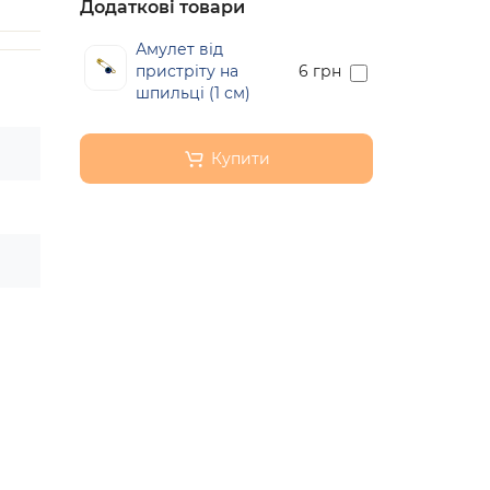
Додаткові товари
Амулет від
пристріту на
6 грн
шпильці (1 см)
Купити