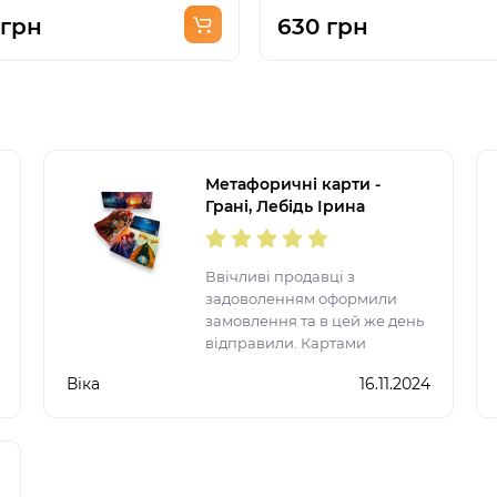
 грн
630 грн
Метафоричні карти -
Грані, Лебідь Ірина
Ввічливі продавці з
задоволенням оформили
замовлення та в цей же день
відправили. Картами
задоволена, давно такі хотіла
Віка
16.11.2024
і не пошкодувала ні на
секунду. Якість відповідає
дійсності. Зручні та приємні
на дотик. Цікаво нада