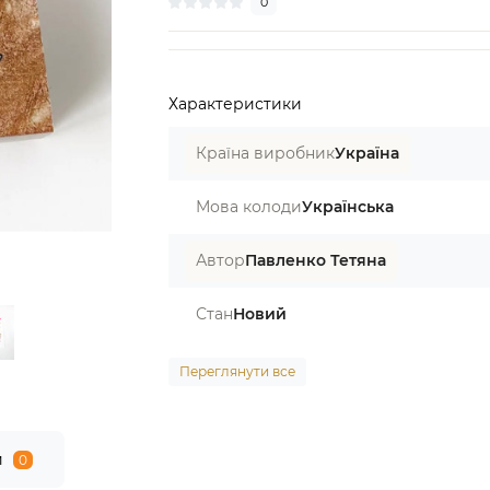
0
Характеристики
Країна виробник
Україна
Мова колоди
Українська
Автор
Павленко Тетяна
Стан
Новий
Переглянути все
и
0