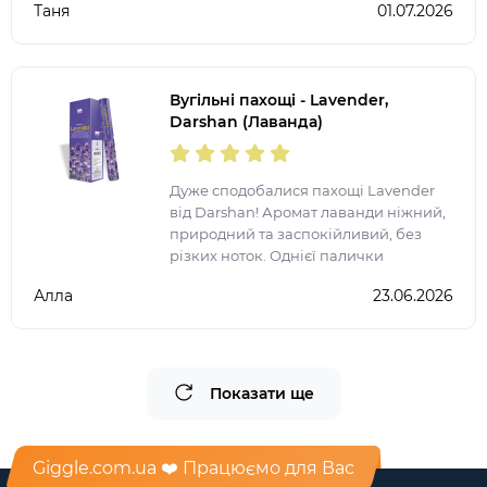
Таня
01.07.2026
запалення ще на довго залишається
аромат у квартирі.
Вугільні пахощі - Lavender,
Darshan (Лаванда)
Дуже сподобалися пахощі Lavender
від Darshan! Аромат лаванди ніжний,
природний та заспокійливий, без
різких ноток. Однієї палички
достатньо, щоб наповнити кімнату
Алла
23.06.2026
атмосферою затишку, гармонії та
релаксу. Ідеально підходя
Показати ще
Giggle.com.ua ❤️ Працюємо для Вас