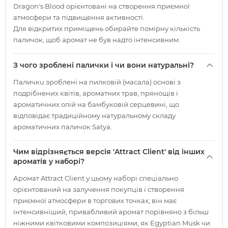
Dragon's Blood орієнтовані на створення приємної
атмосфери та підвищення активності.
Для відкритих приміщень обирайте помірну кількість
паличок, щоб аромат не був надто інтенсивним.
З чого зроблені палички і чи вони натуральні?
Паличкu зроблені на пилковій (масала) основі з
подрібнених квітів, ароматних трав, прянощів і
ароматичних олій на бамбуковій серцевині, що
відповідає традиційному натуральному складу
ароматичних паличок Satya.
Чим відрізняється версія 'Attract Client' від інших
ароматів у наборі?
Аромат Attract Client у цьому наборі спеціально
орієнтований на залучення покупців і створення
приємної атмосфери в торгових точках; він має
інтенсивніший, привабливий аромат порівняно з більш
ніжними квітковими композиціями, як Egyptian Musk чи