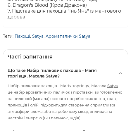
6. Dragon's Blood (Кров Дракона)
7. Підставка для пахощів "Інь Янь" із мангового
дерева
Теги:
Пахощі
,
Satya
,
Аромапалички Satya
Часті запитання
Що таке Набір пилкових пахощів - Магія
торгівця, Масала Satya?
Набір пилкових пахощів - Магія торгівця, Масала
Satya
—
це набір ароматичних паличок і підставки, виготовлених
на пилковій (масала) основі з подрібнених квітів, трав,
прянощів і олій; підходить для створення сприятливої
атмосфери вдома або на робочому місці, впливає на
настрій і енергію (120 паличок, Індія).