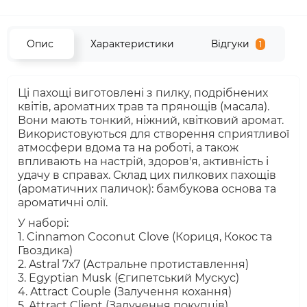
Опис
Характеристики
Відгуки
1
Ці пахощі виготовлені з пилку, подрібнених
квітів, ароматних трав та прянощів (масала).
Вони мають тонкий, ніжний, квітковий аромат.
Використовуються для створення сприятливої
атмосфери вдома та на роботі, а також
впливають на настрій, здоров'я, активність і
удачу в справах. Склад цих пилкових пахощів
(ароматичних паличок): бамбукова основа та
ароматичні олії.
У наборі:
1. Cinnamon Coconut Clove (Кориця, Кокос та
Гвоздика)
2. Astral 7х7 (Астральне протиставлення)
3. Egyptian Musk (Єгипетський Мускус)
4. Attract Couple (Залучення кохання)
5. Attract Client (Залучення покупців)