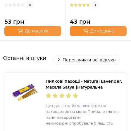
0
1
53 грн
43 грн
До кошика
До кошика
Останні відгуки
Переглянути всі відгуки
Пилкові пахощі - Natural Lavender,
Масала Satya (Натуральна
Лаванда)
Це одна із найкращих фірм по
пахощам,як на мене. Тривале тління
палички,аромати
неймовірні,спробувала більшість
представлених ароматів. Після