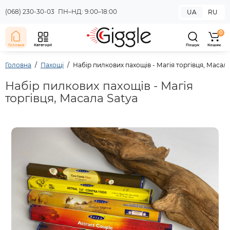
(068) 230-30-03
ПН–НД: 9:00–18:00
UA
RU
0
Головна
Категорії
Пошук
Кошик
Головна
Пахощі
Набір пилкових пахощів - Магія торгівця, Масала
Набір пилкових пахощів - Магія
торгівця, Масала Satya