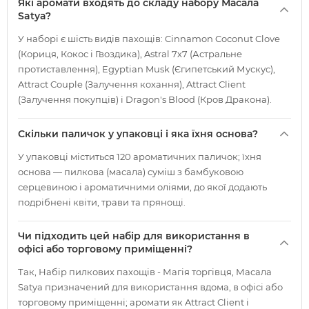
Які аромати входять до складу набору Масала
Satya?
У наборі є шість видів пахощів: Cinnamon Coconut Clove
(Кориця, Кокос і Гвоздика), Astral 7х7 (Астральне
протиставлення), Egyptian Musk (Єгипетський Мускус),
Attract Couple (Залучення кохання), Attract Client
(Залучення покупців) і Dragon's Blood (Кров Дракона).
Скільки паличок у упаковці і яка їхня основа?
У упаковці міститься 120 ароматичних паличок; їхня
основа — пилкова (масала) суміш з бамбуковою
серцевиною і ароматичними оліями, до якої додають
подрібнені квіти, трави та прянощі.
Чи підходить цей набір для використання в
офісі або торговому приміщенні?
Так, Набір пилкових пахощів - Магія торгівця, Масала
Satya призначений для використання вдома, в офісі або
торговому приміщенні; аромати як Attract Client і