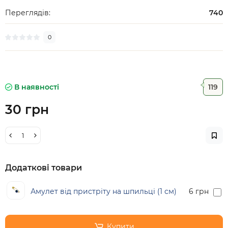
Переглядів:
740
0
В наявності
119
30 грн
Додаткові товари
Амулет від пристріту на шпильці (1 см)
6 грн
Купити