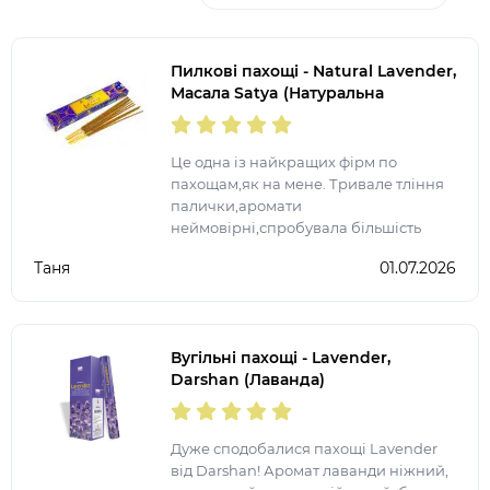
Пилкові пахощі - Natural Lavender,
Масала Satya (Натуральна
Лаванда)
Це одна із найкращих фірм по
пахощам,як на мене. Тривале тління
палички,аромати
неймовірні,спробувала більшість
представлених ароматів. Після
Таня
01.07.2026
запалення ще на довго залишається
аромат у квартирі.
Вугільні пахощі - Lavender,
Darshan (Лаванда)
Дуже сподобалися пахощі Lavender
від Darshan! Аромат лаванди ніжний,