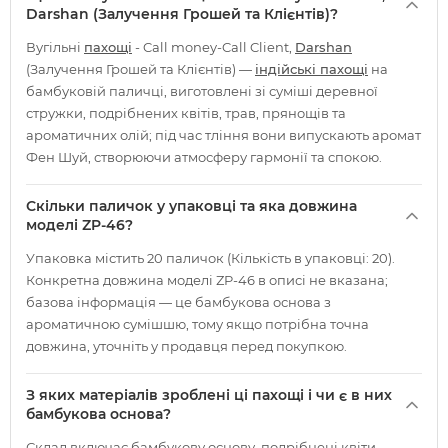
Darshan (Залучення Грошей та Клієнтів)?
Вугільні
пахощі
- Call money-Call Client,
Darshan
(Залучення Грошей та Клієнтів) —
індійські пахощі
на
бамбуковій паличці, виготовлені зі суміші деревної
стружки, подрібнених квітів, трав, прянощів та
ароматичних олій; під час тління вони випускають аромат
Фен Шуй, створюючи атмосферу гармонії та спокою.
Скільки паличок у упаковці та яка довжина
моделі ZP-46?
Упаковка містить 20 паличок (Кількість в упаковці: 20).
Конкретна довжина моделі ZP-46 в описі не вказана;
базова інформація — це бамбукова основа з
ароматичною сумішшю, тому якщо потрібна точна
довжина, уточніть у продавця перед покупкою.
З яких матеріалів зроблені ці пахощі і чи є в них
бамбукова основа?
Склад включає бамбукову основу, подрібнені квіти,