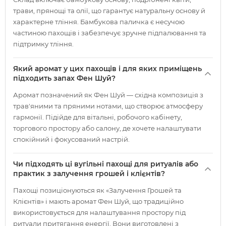
трави, прянощі та олії, що гарантує натуральну основу й
характерне тління. Бамбукова паличка є несучою
частиною пахощів і забезпечує зручне підпалювання та
підтримку тління.
Який аромат у цих пахощів і для яких приміщень
підходить запах Фен Шуй?
Аромат позначений як Фен Шуй — східна композиція з
трав'яними та пряними нотами, що створює атмосферу
гармонії. Підійде для вітальні, робочого кабінету,
торгового простору або салону, де хочете налаштувати
спокійний і фокусований настрій.
Чи підходять ці вугільні пахощі для ритуалів або
практик з залучення грошей і клієнтів?
Пахощі позиціонуються як «Залучення Грошей та
Клієнтів» і мають аромат Фен Шуй, що традиційно
використовується для налаштування простору під
ритуали притягання енергії. Вони виготовлені з