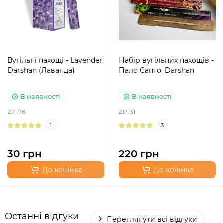
Вугільні пахощі - Lavender,
Набір вугільних пахощів -
Darshan (Лаванда)
Пало Санто, Darshan
В наявності
В наявності
ZP-76
ZP-31
1
3
30 грн
220 грн
До кошика
До кошика
Останні відгуки
Переглянути всі відгуки