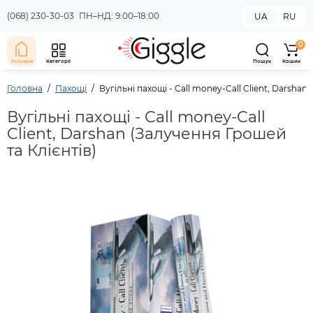
(068) 230-30-03
ПН–НД: 9:00–18:00
UA
RU
0
Головна
Категорії
Пошук
Кошик
Головна
Пахощі
Вугільні пахощі - Call money-Call Client, Darshan
Вугільні пахощі - Call money-Call
Client, Darshan (Залучення Грошей
та Клієнтів)