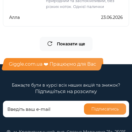
природний та заспокійливий, без
різких ноток. Однієї палички
достатньо, щоб наповнити кімнату
Алла
23.06.2026
атмосферою затишку, гармонії та
релаксу. Ідеально підходя
Показати ще
Giggle.com.ua ❤️ Працюємо для Вас
Бажаєте бути в курсі всіх наших акцій та знижок?
Підпишіться на розсилку
Підписатись