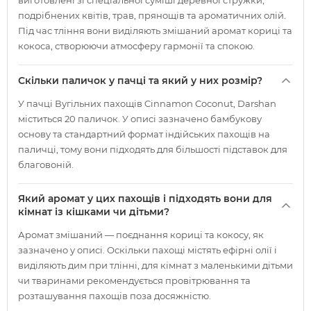
виготовлені зі спеціальної суміші деревної стружки,
подрібнених квітів, трав, прянощів та ароматичних олій.
Під час тління вони виділяють змішаний аромат кориці та
кокоса, створюючи атмосферу гармонії та спокою.
Скільки паличок у пачці та який у них розмір?
У пачці Вугільних пахощів Cinnamon Coconut, Darshan
міститься 20 паличок. У описі зазначено бамбукову
основу та стандартний формат індійських пахощів на
паличці, тому вони підходять для більшості підставок для
благовоній.
Який аромат у цих пахощів і підходять вони для
кімнат із кішками чи дітьми?
Аромат змішаний — поєднання кориці та кокосу, як
зазначено у описі. Оскільки пахощі містять ефірні олії і
виділяють дим при тлінні, для кімнат з маленькими дітьми
чи тваринами рекомендується провітрювання та
розташування пахощів поза досяжністю.