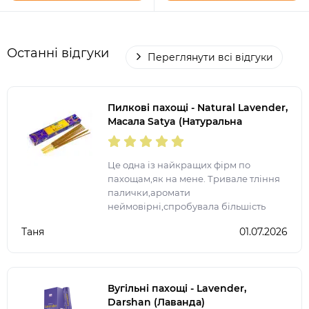
Останні відгуки
Переглянути всі відгуки
Пилкові пахощі - Natural Lavender,
Масала Satya (Натуральна
Лаванда)
Це одна із найкращих фірм по
пахощам,як на мене. Тривале тління
палички,аромати
неймовірні,спробувала більшість
представлених ароматів. Після
Таня
01.07.2026
запалення ще на довго залишається
аромат у квартирі.
Вугільні пахощі - Lavender,
Darshan (Лаванда)