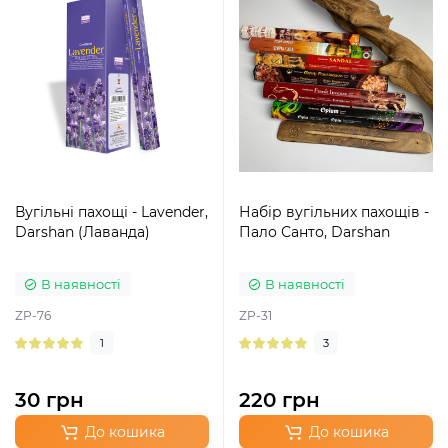
Вугільні пахощі - Lavender,
Набір вугільних пахощів -
Darshan (Лаванда)
Пало Санто, Darshan
В наявності
В наявності
ZP-76
ZP-31
1
3
30 грн
220 грн
До кошика
До кошика