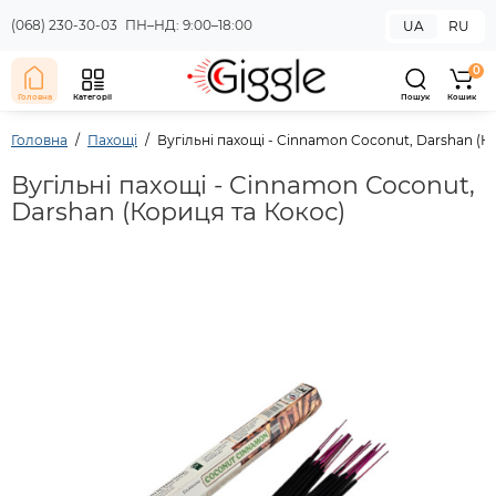
(068) 230-30-03
ПН–НД: 9:00–18:00
UA
RU
0
Головна
Категорії
Пошук
Кошик
Головна
Пахощі
Вугільні пахощі - Cinnamon Coconut, Darshan (К
Вугільні пахощі - Cinnamon Coconut,
Darshan (Кориця та Кокос)