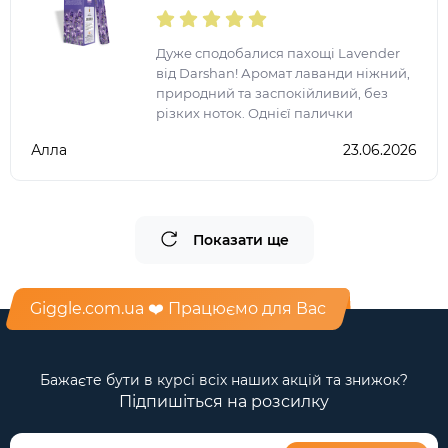
Дуже сподобалися пахощі Lavender
від Darshan! Аромат лаванди ніжний,
природний та заспокійливий, без
різких ноток. Однієї палички
достатньо, щоб наповнити кімнату
Алла
23.06.2026
атмосферою затишку, гармонії та
релаксу. Ідеально підходя
Показати ще
Giggle.com.ua ❤️ Працюємо для Вас
Бажаєте бути в курсі всіх наших акцій та знижок?
Підпишіться на розсилку