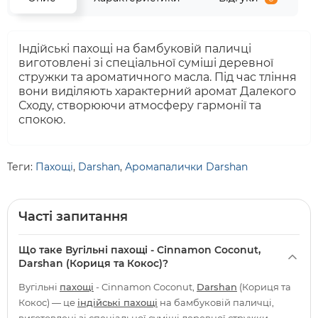
Індійські пахощі на бамбуковій паличці
виготовлені зі спеціальної суміші деревної
стружки та ароматичного масла. Під час тління
вони виділяють характерний аромат Далекого
Сходу, створюючи атмосферу гармонії та
спокою.
Теги:
Пахощі
,
Darshan
,
Аромапалички Darshan
Часті запитання
Що таке Вугільні пахощі - Cinnamon Coconut,
Darshan (Кориця та Кокос)?
Вугільні
пахощі
- Cinnamon Coconut,
Darshan
(Кориця та
Кокос) — це
індійські пахощі
на бамбуковій паличці,