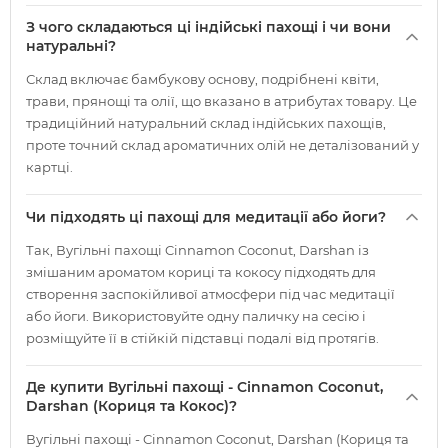
З чого складаються ці індійські пахощі і чи вони
натуральні?
Склад включає бамбукову основу, подрібнені квіти,
трави, прянощі та олії, що вказано в атрибутах товару. Це
традиційний натуральний склад індійських пахощів,
проте точний склад ароматичних олій не деталізований у
картці.
Чи підходять ці пахощі для медитації або йоги?
Так, Вугільні пахощі Cinnamon Coconut, Darshan із
змішаним ароматом кориці та кокосу підходять для
створення заспокійливої атмосфери під час медитації
або йоги. Використовуйте одну паличку на сесію і
розміщуйте її в стійкій підставці подалі від протягів.
Де купити Вугільні пахощі - Cinnamon Coconut,
Darshan (Кориця та Кокос)?
Вугільні пахощі - Cinnamon Coconut, Darshan (Кориця та