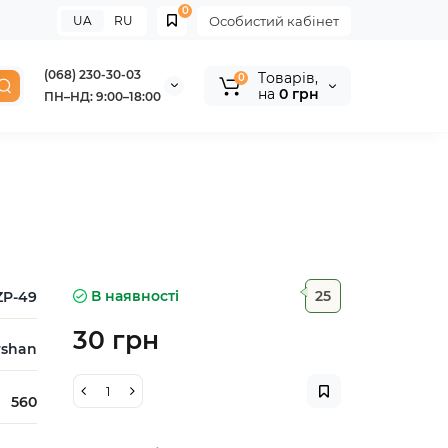
0
UA
RU
Особистий кабінет
(068) 230-30-03
Tоварів,
0
на
0 грн
ПН–НД: 9:00–18:00
В наявності
25
ZP-49
30 грн
rshan
560