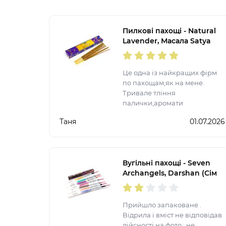
Пилкові пахощі - Natural
Lavender, Масала Satya
(Натуральна Лаванда)
Це одна із найкращих фірм
по пахощам,як на мене.
Тривале тління
палички,аромати
неймовірні,спробувала
Таня
01.07.2026
більшість представлених
ароматів. Після запалення
ще на довго залишається
аромат у квартирі.
Вугільні пахощі - Seven
Archangels, Darshan (Сім
Архангелів)
Прийшло запаковане .
Відрила і вміст не відповідав
дійсності на фото : не