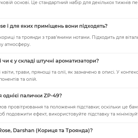
уковій основі. Це стандартний набір для декількох тижнів 
e і для яких приміщень вони підходять?
риці та троянди з трав’яними нотами. Підходить для віталь
ву атмосферу.
 і чи є у складі штучні ароматизатори?
віти, трави, прянощі та олії, як зазначено в описі. У контек
онентів та олій.
я однієї палички ZP-49?
мов провітрювання та положення підставки; оскільки це бам
об подовжити ефект, використовуйте підставку та мінімізуй
Rose, Darshan (Кориця та Троянда)?