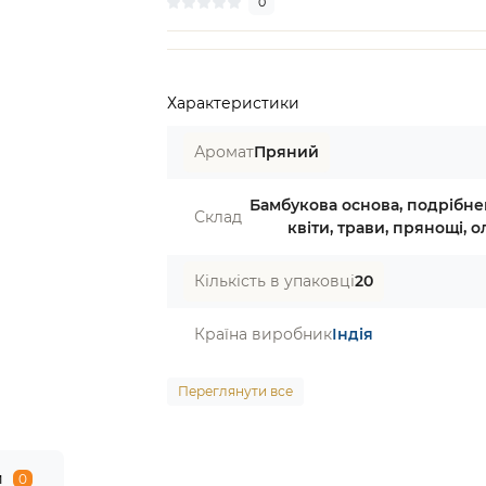
0
Характеристики
Аромат
Пряний
Бамбукова основа, подрібне
Склад
квіти, трави, прянощі, ол
Кількість в упаковці
20
Країна виробник
Індія
Переглянути все
и
0