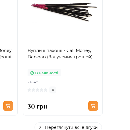
 Money
Вугільні пахощі - Call Money,
Вугільн
Гроші
Darshan (Залучення грошей)
Darshan
В наявності
В на
ZP-45
ZP-63
0
30 грн
30 гр
Переглянути всі відгуки