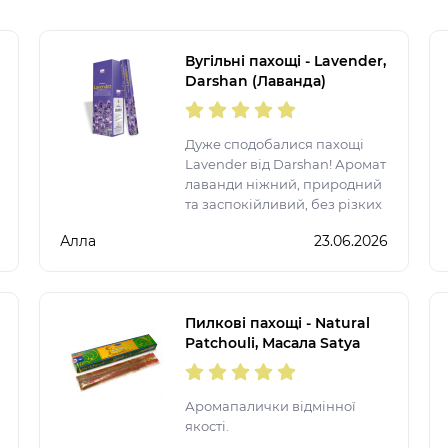
Вугільні пахощі - Lavender,
Darshan (Лаванда)
Дуже сподобалися пахощі
Lavender від Darshan! Аромат
лаванди ніжний, природний
та заспокійливий, без різких
ноток. Однієї палички
Алла
23.06.2026
достатньо, щоб наповнити
кімнату атмосферою затишку,
гармонії та релаксу. Ідеально
підходя
Пилкові пахощі - Natural
Patchouli, Масала Satya
(Натуральний пачулі)
Аромапалички відмінної
якості.