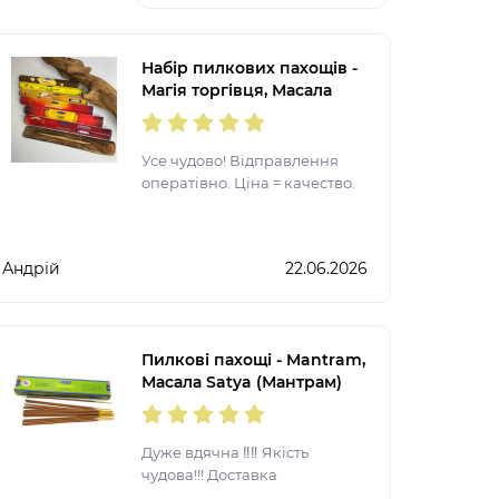
Набір пилкових пахощів -
Магія торгівця, Масала
Satya
Усе чудово! Відправлення
оператівно. Ціна = качество.
Андрій
22.06.2026
Пилкові пахощі - Mantram,
Масала Satya (Мантрам)
Дуже вдячна ‼️‼️ Якість
чудова!!! Доставка