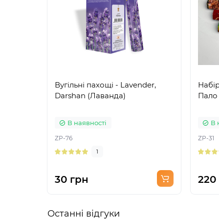
Вугільні пахощі - Lavender,
Набір
Darshan (Лаванда)
Пало 
В наявності
В 
ZP-76
ZP-31
1
30 грн
220
Останні відгуки