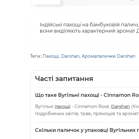
Індійські пахощі на бамбуковій паличц
вони виділяють характерний аромат Д
Теги:
Пахощі
,
Darshan
,
Аромапалички Darshan
Часті запитання
Що таке Вугільні пахощі - Cinnamon Ro
Вугільні
пахощі
- Cinnamon Rose,
Darshan
(Ко
подрібнених квітів, трав, прянощів та арома
Скільки паличок у упаковці Вугільних