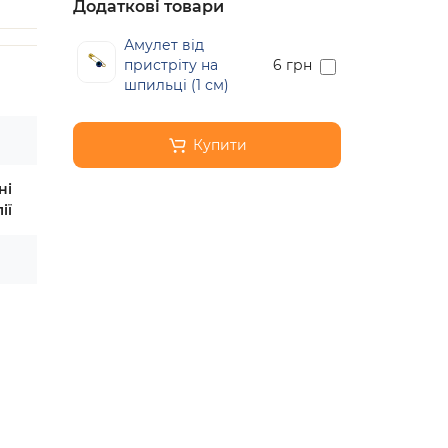
Додаткові товари
Амулет від
пристріту на
6 грн
шпильці (1 см)
Купити
ні
ії