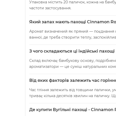
Упаковка містить 20 паличок, кожна на бамб
частоти застосування.
Який запах мають пахощі Cinnamon Ros
Аромат визначений як пряний — поєднання ко
ванної, де треба створити теплу, заспокійли
З чого складаються ці індійські пахощі
Склад включає бамбукову основу, подрібнені к
ароматизатори — це суміш натуральних комп
Від яких факторів залежить час горінн
Час тління залежить від товщини палички, у
триває кілька десятків хвилин на паличку. Щ
Де купити Вугільні пахощі - Cinnamon 