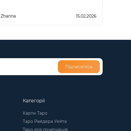
Zhanna
15.02.2026
Підписатись
Категорії
Карти Таро
Таро Райдера Уейта
Таро для початківців