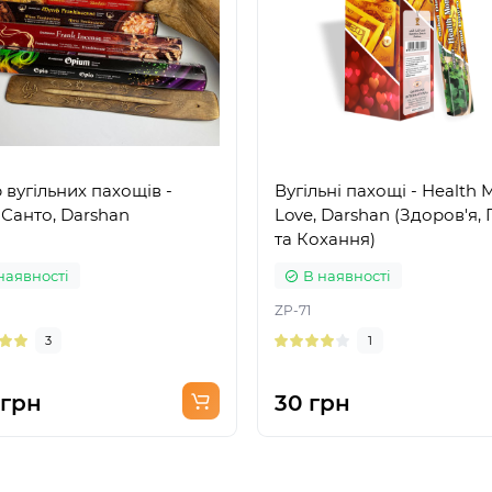
 вугільних пахощів -
Вугільні пахощі - Health
Санто, Darshan
Love, Darshan (Здоров'я, 
та Кохання)
наявності
В наявності
ZP-71
3
1
 грн
30 грн