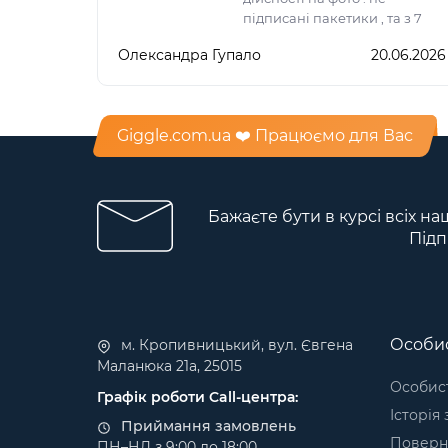
підписані пакетики , та з 7
пакетиків лише 6.
Олександра Гупало
20.06.2026
Giggle.com.ua ❤️ Працюємо для Вас
Бажаєте бути в курсі всіх на
Підп
Особис
м. Кропивницький, вул. Євгена
Маланюка 21а, 25015
Особист
Графік роботи Call-центра:
Історія
Приймання замовлень
Поверн
ПН–НД з 9:00 до 18:00