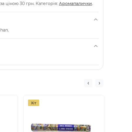
за ціною 30 грн. Категорія:
Аромапалички
.
han.
Хіт
Хіт