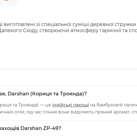
і виготовлені зі спеціальної суміші деревної стружки
алекого Сходу, створюючи атмосферу гармонії та сп
se, Darshan (Кориця та Троянда)?
риця та Троянда) — це
індійські пахощі
на бамбуковій паличц
тичних олій; під час тління вони виділяють пряний аромат, 
 пахощів Darshan ZP-49?