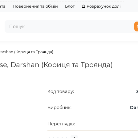
ата
Повернення та обмін
Блог
🔮 Розрахунок долі
Darshan (Кориця та Троянда)
se, Darshan (Кориця та Троянда)
Код товару:
Виробник:
Da
Переглядів: