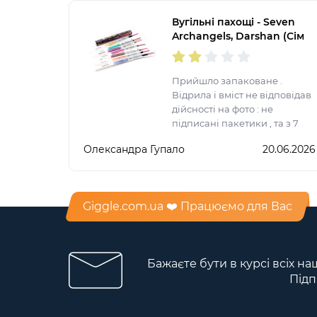
аромат у квартирі.
Вугільні пахощі - Seven
Archangels, Darshan (Сім
Архангелів)
Прийшло запаковане .
Відрила і вміст не відповідав
дійсності на фото : не
підписані пакетики , та з 7
пакетиків лише 6.
Олександра Гупало
20.06.2026
Giggle.com.ua ❤️ Працюємо для Вас
Бажаєте бути в курсі всіх на
Підп