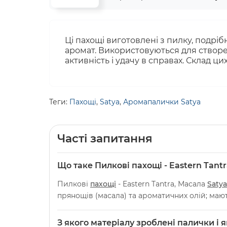
Ці пахощі виготовлені з пилку, подріб
аромат. Використовуються для створен
активність і удачу в справах. Склад ц
Теги:
Пахощі
,
Satya
,
Аромапалички Satya
Часті запитання
Що таке Пилкові пахощі - Eastern Tantr
Пилкові
пахощі
- Eastern Tantra, Масала
Satya
прянощів (масала) та ароматичних олій; мают
З якого матеріалу зроблені палички і я