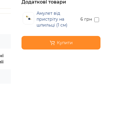
Додаткові товари
Амулет від
пристріту на
6 грн
шпильці (1 см)
Купити
ні
ії