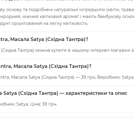
 основу та подрібнені натуральні інгредієнти (квіти, трави,
иродний, ніжний квітковий аромат і мають бамбукову основ
одукт орієнтований на легку квітковість.
tra, Масала Satya (Східна Тантра)?
a (Східна Тантра) можна купити в нашому інтернет-магазині з
antra, Масала Satya (Східна Тантра)?
ntra, Масала Satya (Східна Тантра) — 39 грн. Виробник: Satya
ла Satya (Східна Тантра) — характеристики та опис
робник: Satya. Ціна: 39 грн.