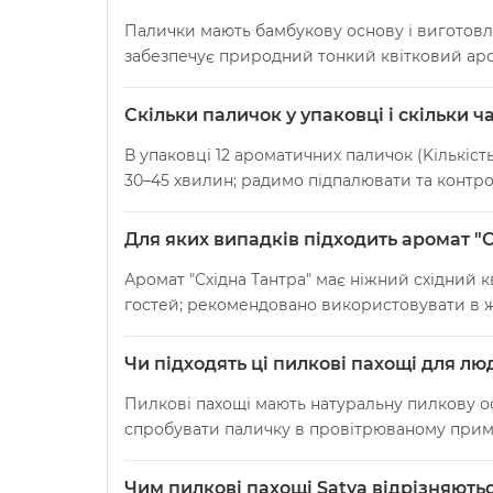
Палички мають бамбукову основу і виготовле
забезпечує природний тонкий квітковий аро
Скільки паличок у упаковці і скільки 
В упаковці 12 ароматичних паличок (Kількість
30–45 хвилин; радимо підпалювати та контр
Для яких випадків підходить аромат "
Аромат "Східна Тантра" має ніжний східний 
гостей; рекомендовано використовувати в жит
Чи підходять ці пилкові пахощі для л
Пилкові пахощі мають натуральну пилкову осно
спробувати паличку в провітрюваному примі
Чим пилкові пахощі Satya відрізняють