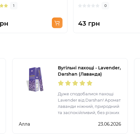
1
0
грн
43 грн
Вугільні пахощі - Lavender,
Darshan (Лаванда)
Дуже сподобалися пахощі
Lavender від Darshan! Аромат
лаванди ніжний, природний
та заспокійливий, без різких
ноток. Однієї палички
Алла
23.06.2026
достатньо, щоб наповнити
кімнату атмосферою затишку,
гармонії та релаксу. Ідеально