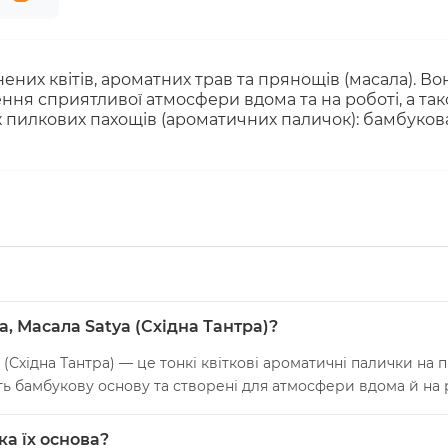
нених квітів, ароматних трав та прянощів (масала). В
ня сприятливої атмосфери вдома та на роботі, а тако
их пилкових пахощів (ароматичних паличок): бамбукова
a, Масала Satya (Східна Тантра)?
(Східна Тантра) — це тонкі квіткові ароматичні палички на п
ь бамбукову основу та створені для атмосфери вдома й на ро
ка їх основа?