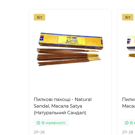
Хіт
Хіт
Пилкові пахощі - Natural
Пилко
Sandal, Масала Satya
Масал
(Натуральний Сандал)
В наявності
В 
ZP-26
ZP-28