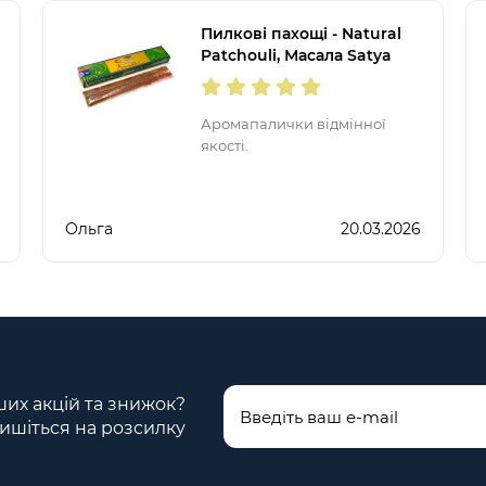
підходя
Пилкові пахощі - Natural
Patchouli, Масала Satya
(Натуральний пачулі)
Аромапалички відмінної
якості.
Ольга
20.03.2026
ших акцій та знижок?
ишіться на розсилку