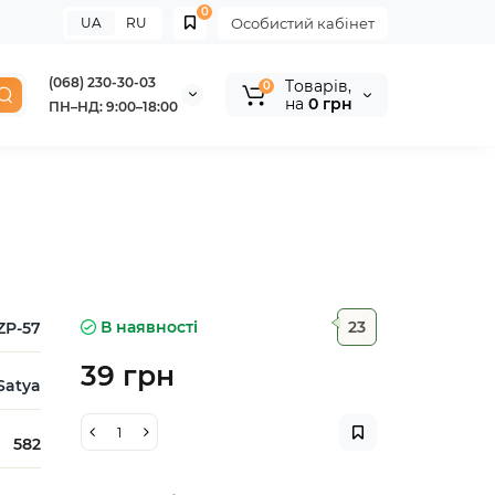
0
UA
RU
Особистий кабінет
(068) 230-30-03
Tоварів,
0
на
0 грн
ПН–НД: 9:00–18:00
В наявності
23
ZP-57
39 грн
Satya
582