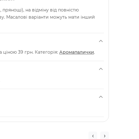
 прянощі), на відміну від повністю
у. Масалові варіанти можуть мати інший
а ціною 39 грн. Категорія:
Аромапалички
.
.