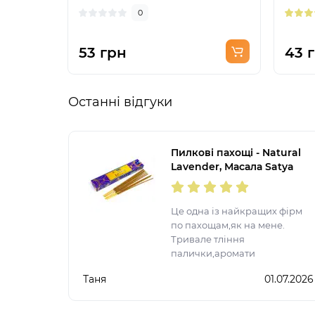
0
53 грн
43 
Останні відгуки
Пилкові пахощі - Natural
Lavender, Масала Satya
(Натуральна Лаванда)
Це одна із найкращих фірм
по пахощам,як на мене.
Тривале тління
палички,аромати
неймовірні,спробувала
Таня
01.07.2026
більшість представлених
ароматів. Після запалення
ще на довго залишається