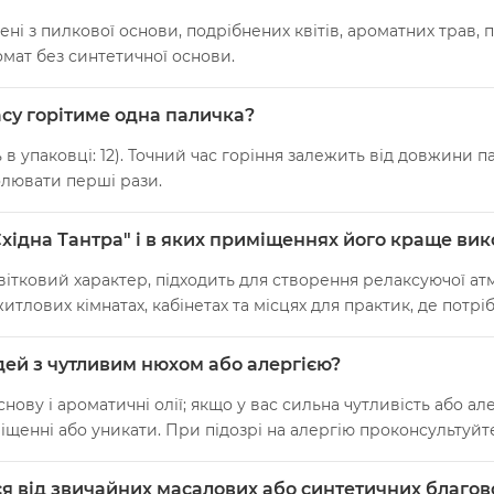
ні з пилкової основи, подрібнених квітів, ароматних трав,
мат без синтетичної основи.
часу горітиме одна паличка?
 в упаковці: 12). Точний час горіння залежить від довжини 
олювати перші рази.
Східна Тантра" і в яких приміщеннях його краще ви
квітковий характер, підходить для створення релаксуючої а
лових кімнатах, кабінетах та місцях для практик, де потріб
юдей з чутливим нюхом або алергією?
ву і ароматичні олії; якщо у вас сильна чутливість або алер
щенні або уникати. При підозрі на алергію проконсультуйт
ся від звичайних масалових або синтетичних благо