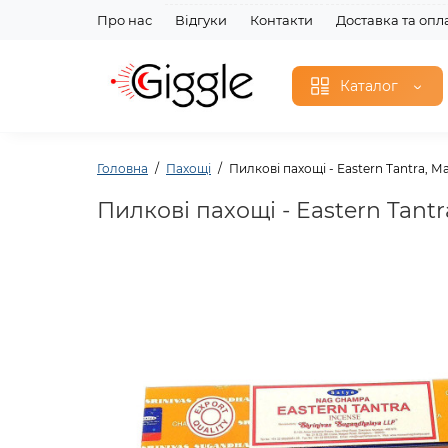
Про нас
Відгуки
Контакти
Доставка та опл
Каталог
Головна
Пахощі
Пилкові пахощі - Eastern Tantra, М
Пилкові пахощі - Eastern Tantr