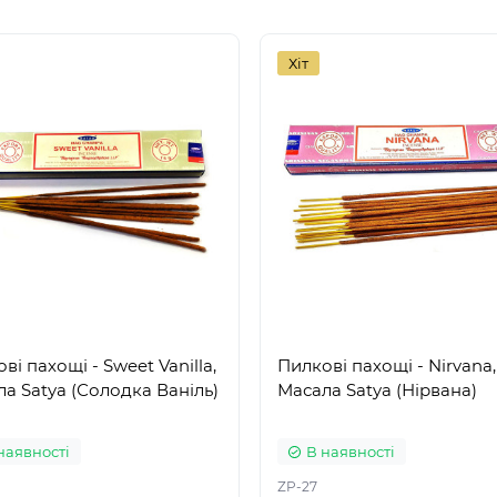
Хіт
ві пахощі - Sweet Vanilla,
Пилкові пахощі - Nirvana,
а Satya (Солодка Ваніль)
Масала Satya (Нірвана)
наявності
В наявності
ZP-27