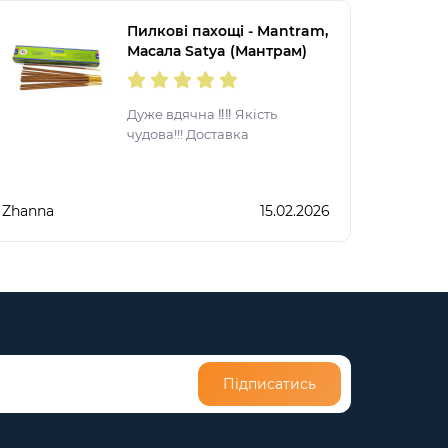
Пилкові пахощі - Mantram,
Масала Satya (Мантрам)
Дуже вдячна ‼️‼️ Якість
чудова!!! Доставка
Zhanna
15.02.2026
Підписатись