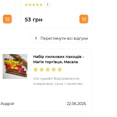
1
53 грн
39 гр
Переглянути всі відгуки
Набір пилкових пахощів -
Магія торгівця, Масала
Satya
Усе чудово! Відправлення
оператівно. Ціна = качество.
Андрій
22.06.2026