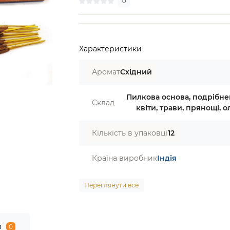
0
Характеристики
Аромат
Східний
Пилкова основа, подрібне
Склад
квіти, трави, прянощі, ол
Кількість в упаковці
12
Країна виробник
Індія
Переглянути все
и
0