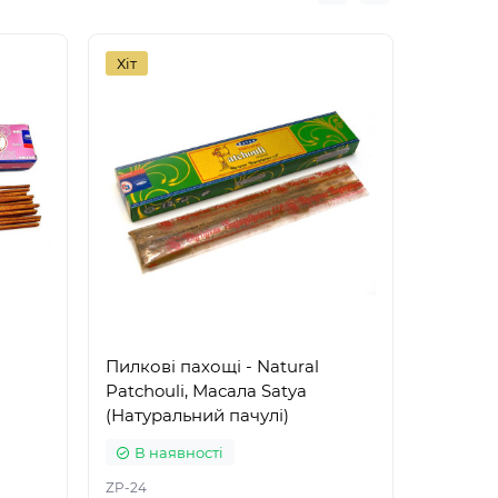
Хіт
Хіт
Пилкові пахощі - Natural
Пилкові
Patchouli, Масала Satya
Масала
(Натуральний пачулі)
дерево
В наявності
В на
ZP-24
ZP-89