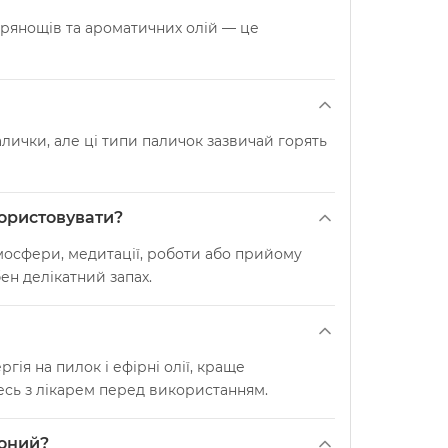
 прянощів та ароматичних олій — це
палички, але ці типи паличок зазвичай горять
користовувати?
тмосфери, медитації, роботи або прийому
ен делікатний запах.
гія на пилок і ефірні олії, краще
есь з лікарем перед використанням.
воний?