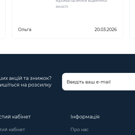
Аромапалички відмінної
якості.
Ольга
20.03.2026
ших акцій та знижок?
ишіться на розсилку
тий кабінет
Інформація
ий кабінет
Про нас