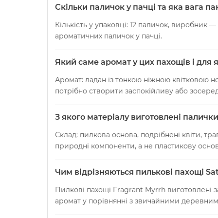
Скільки паличок у пачці та яка вага п
Кількість у упаковці: 12 паличок, виробник —
ароматичних паличок у пачці.
Який саме аромат у цих пахощів і для
Аромат: ладан із тонкою ніжною квітковою нот
потрібно створити заспокійливу або зосере
З якого матеріалу виготовлені палички 
Склад: пилкова основа, подрібнені квіти, тр
природні компоненти, а не пластикову основ
Чим відрізняються пилькові пахощі Sat
Пилкові пахощі Fragrant Myrrh виготовлені 
аромат у порівнянні з звичайними деревним