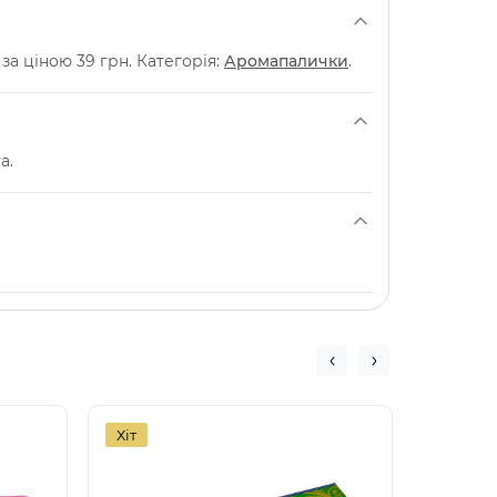
за ціною 39 грн. Категорія:
Аромапалички
.
a.
Хіт
Хіт