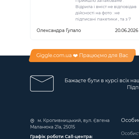
Прийшло запаковане .
Відрила і вміст не відповідав
дійсності на фото : не
підписані пакетики , та з 7
пакетиків лише 6.
Олександра Гупало
20.06.2026
Giggle.com.ua ❤️ Працюємо для Вас
Бажаєте бути в курсі всіх на
Підп
Особис
м. Кропивницький, вул. Євгена
Маланюка 21а, 25015
Особист
Графік роботи Call-центра: