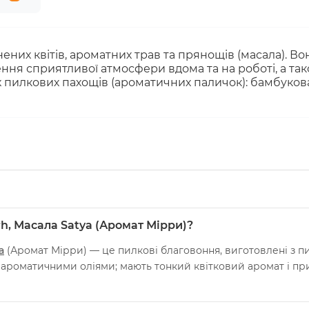
нених квітів, ароматних трав та прянощів (масала). В
ня сприятливої атмосфери вдома та на роботі, а тако
их пилкових пахощів (ароматичних паличок): бамбукова
rh, Масала Satya (Аромат Мірри)?
a
(Аромат Мірри) — це пилкові благовоння, виготовлені з пил
 ароматичними оліями; мають тонкий квітковий аромат і пр