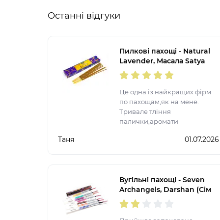
Останні відгуки
Пилкові пахощі - Natural
Lavender, Масала Satya
(Натуральна Лаванда)
Це одна із найкращих фірм
по пахощам,як на мене.
Тривале тління
палички,аромати
неймовірні,спробувала
Таня
01.07.2026
більшість представлених
ароматів. Після запалення
ще на довго залишається
аромат у квартирі.
Вугільні пахощі - Seven
Archangels, Darshan (Сім
Архангелів)