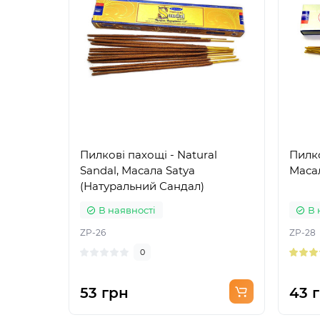
Пилкові пахощі - Natural
Пилко
Sandal, Масала Satya
Масал
(Натуральний Сандал)
В наявності
В 
ZP-26
ZP-28
0
53 грн
43 