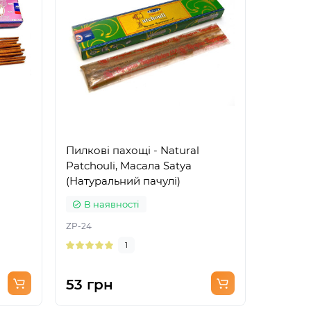
Пилкові пахощі - Natural
Пилкові
Patchouli, Масала Satya
Масала
(Натуральний пачулі)
дерево
В наявності
В на
ZP-24
ZP-89
1
53 грн
39 гр