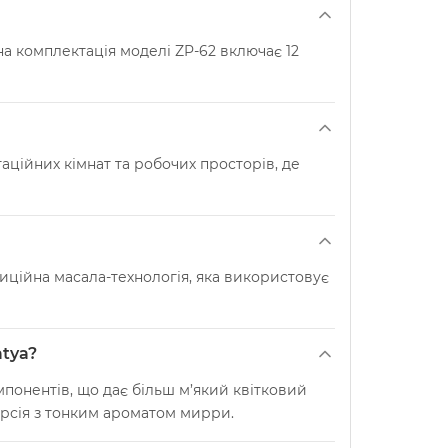
ртна комплектація моделі ZP-62 включає 12
таційних кімнат та робочих просторів, де
адиційна масала-технологія, яка використовує
atya?
понентів, що дає більш м’який квітковий
рсія з тонким ароматом мирри.