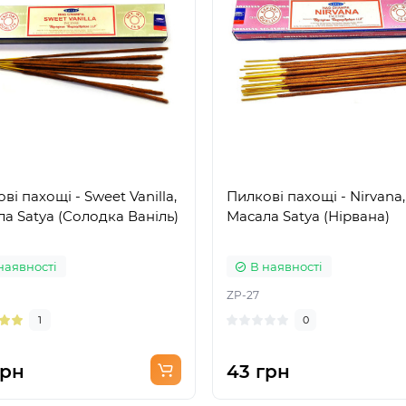
ві пахощі - Sweet Vanilla,
Пилкові пахощі - Nirvana,
а Satya (Солодка Ваніль)
Масала Satya (Нірвана)
наявності
В наявності
ZP-27
1
0
грн
43 грн