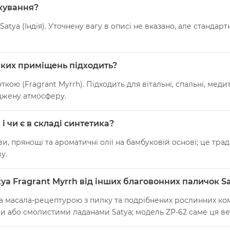
акування?
 Satya (Індія). Уточнену вагу в описі не вказано, але станда
 яких приміщень підходить?
кою (Fragrant Myrrh). Підходить для вітальні, спальні, меди
джену атмосферу.
і чи є в складі синтетика?
ави, прянощі та ароматичні олії на бамбуковій основі; це тр
у.
ya Fragrant Myrrh від інших благовонних паличок S
за масала-рецептурою з пилку та подрібнених рослинних ком
и або смолистими ладанами Satya; модель ZP-62 саме ця ве