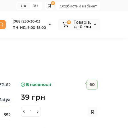
0
UA
RU
Особистий кабінет
(068) 230-30-03
Tоварів,
0
на
0 грн
ПН–НД: 9:00–18:00
В наявності
60
ZP-62
39 грн
Satya
552