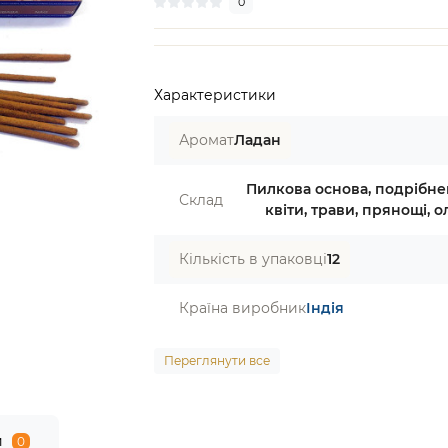
0
Характеристики
Аромат
Ладан
Пилкова основа, подрібне
Склад
квіти, трави, прянощі, ол
Кількість в упаковці
12
Країна виробник
Індія
Переглянути все
и
0