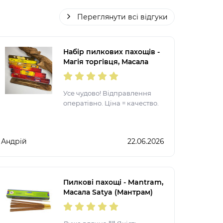
Переглянути всі відгуки
Набір пилкових пахощів -
Магія торгівця, Масала
Satya
Усе чудово! Відправлення
оператівно. Ціна = качество.
Андрій
22.06.2026
Пилкові пахощі - Mantram,
Масала Satya (Мантрам)