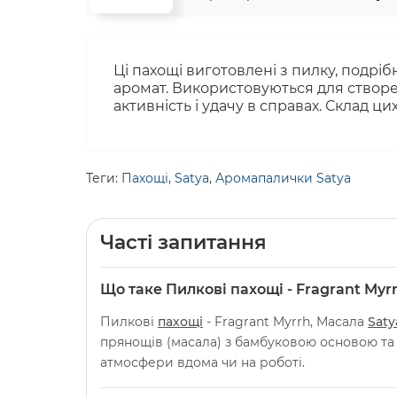
Ці пахощі виготовлені з пилку, подріб
аромат. Використовуються для створен
активність і удачу в справах. Склад ц
Теги:
Пахощі
,
Satya
,
Аромапалички Satya
Часті запитання
Що таке Пилкові пахощі - Fragrant Myr
Пилкові
пахощі
- Fragrant Myrrh, Масала
Saty
прянощів (масала) з бамбуковою основою та
атмосфери вдома чи на роботі.