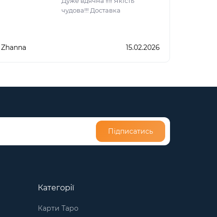
Дуже вдячна ‼️‼️ Якість
чудова!!! Доставка
Zhanna
15.02.2026
Підписатись
Категорії
Карти Таро