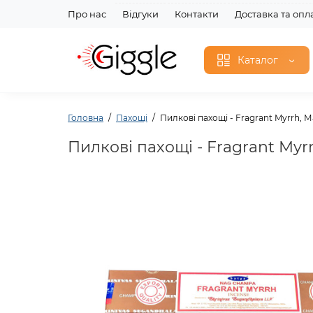
Про нас
Відгуки
Контакти
Доставка та опл
Каталог
Головна
Пахощі
Пилкові пахощі - Fragrant Myrrh, 
Пилкові пахощі - Fragrant Myr