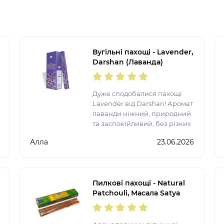
Вугільні пахощі - Lavender,
Darshan (Лаванда)
Дуже сподобалися пахощі
Lavender від Darshan! Аромат
лаванди ніжний, природний
та заспокійливий, без різких
ноток. Однієї палички
Алла
23.06.2026
достатньо, щоб наповнити
кімнату атмосферою затишку,
гармонії та релаксу. Ідеально
підходя
Пилкові пахощі - Natural
Patchouli, Масала Satya
(Натуральний пачулі)