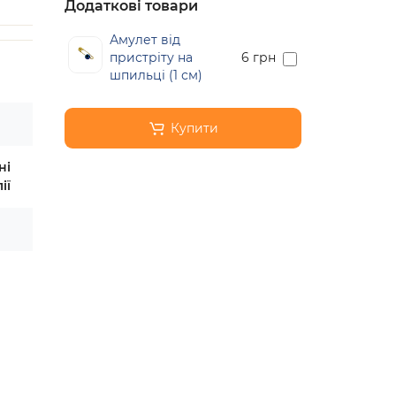
Додаткові товари
Амулет від
пристріту на
6 грн
шпильці (1 см)
Купити
ні
ії