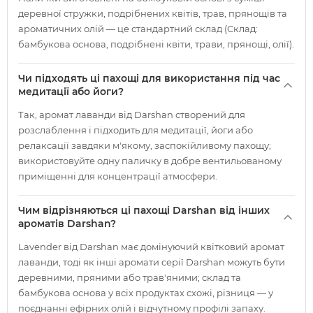
деревної стружки, подрібнених квітів, трав, прянощів та
ароматичних олій — це стандартний склад (Склад:
бамбукова основа, подрібнені квіти, трави, прянощі, олії).
Чи підходять ці пахощі для використання під час
медитації або йоги?
Так, аромат лаванди від Darshan створений для
розслаблення і підходить для медитації, йоги або
релаксації завдяки м'якому, заспокійливому пахощу;
використовуйте одну паличку в добре вентильованому
приміщенні для концентрації атмосфери.
Чим відрізняються ці пахощі Darshan від інших
ароматів Darshan?
Lavender від Darshan має домінуючий квітковий аромат
лаванди, тоді як інші аромати серії Darshan можуть бути
деревними, пряними або трав'яними; склад та
бамбукова основа у всіх продуктах схожі, різниця — у
поєднанні ефірних олій і відчутному профілі запаху.