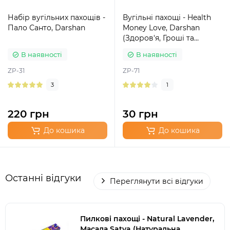
Набір вугільних пахощів -
Вугільні пахощі - Health
Пало Санто, Darshan
Money Love, Darshan
(Здоров'я, Гроші та
Кохання)
В наявності
В наявності
ZP-31
ZP-71
3
1
220 грн
30 грн
До кошика
До кошика
Останні відгуки
Переглянути всі відгуки
Пилкові пахощі - Natural Lavender,
Масала Satya (Натуральна