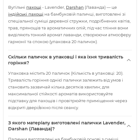
Вугільні
пахощі
- Lavender,
Darshan
(Лаванда) — це
індійські пахощі
на бамбуковій паличці, виготовлені зі
спеціальної суміші деревної стружки, подрібнених квітів,
трав, прянощів та ароматичних олій; під час тління вони
виділяють тонкий аромат лаванди, створюючи атмосферу
гармонії та спокою (упаковка 20 паличок).
Скільки паличок в упаковці і яка їхня тривалість
горіння?
Упаковка містить 20 паличок (Кількість в упаковці: 20).
Тривалість горіння однієї палички залежить від умов і
становить зазвичай кілька десятків хвилин; для
максимальної стійкості ароматів використовуйте
підставку для пахощів і провітрюйте приміщення через
відкриті двері/вікно після сеансу.
З якого матеріалу виготовлені палички Lavender,
Darshan (Лаванда)?
Палички виготовлені на бамбуковій основі з суміші