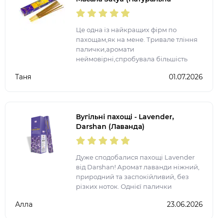
Лаванда)
Це одна із найкращих фірм по
пахощам,як на мене. Тривале тління
палички,аромати
неймовірні,спробувала більшість
представлених ароматів. Після
Таня
01.07.2026
запалення ще на довго залишається
аромат у квартирі.
Вугільні пахощі - Lavender,
Darshan (Лаванда)
Дуже сподобалися пахощі Lavender
від Darshan! Аромат лаванди ніжний,
природний та заспокійливий, без
різких ноток. Однієї палички
достатньо, щоб наповнити кімнату
Алла
23.06.2026
атмосферою затишку, гармонії та
релаксу. Ідеально підходя