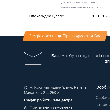
дійсності на фото : не
підписані пакетики , та з 7
пакетиків лише 6.
Олександра Гупало
20.06.2026
Giggle.com.ua ❤️ Працюємо для Вас
Бажаєте бути в курсі всіх на
Підп
Особис
м. Кропивницький, вул. Євгена
Маланюка 21а, 25015
Особист
Графік роботи Call-центра:
Історія
Приймання замовлень