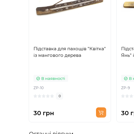
Підставка для пахощів "Квітка"
Підст
із мангового дерева
Янь" 
В наявності
В 
ZP-10
ZP-9
0
30 грн
30 