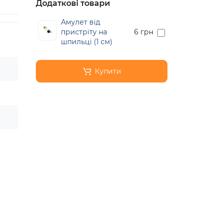
Додаткові товари
Амулет від
пристріту на
6 грн
шпильці (1 см)
Купити