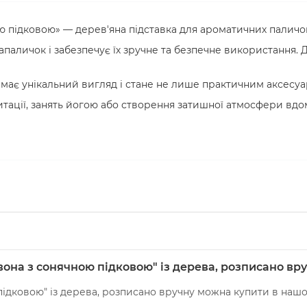
ю підковою» — дерев'яна підставка для ароматичних паличок
паличок і забезпечує їх зручне та безпечне використання. 
має унікальний вигляд і стане не лише практичним аксесуа
тації, занять йогою або створення затишної атмосфери вдома
вона з сонячною підковою" із дерева, розписано вр
підковою" із дерева, розписано вручну можна купити в нашом