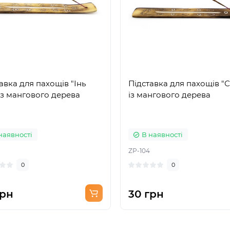
авка для пахощів "Інь
Підставка для пахощів "
із мангового дерева
із мангового дерева
наявності
В наявності
ZP-104
0
0
грн
30 грн