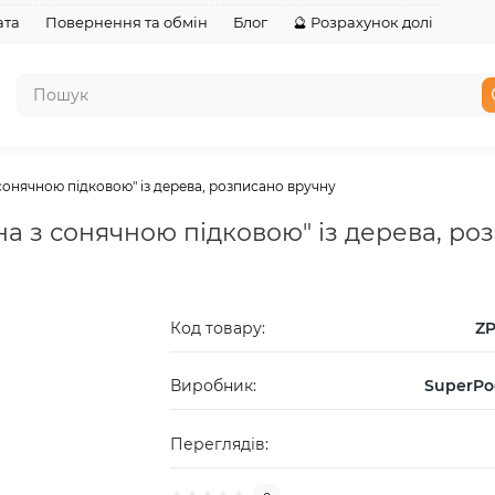
ата
Повернення та обмін
Блог
🔮 Розрахунок долі
сонячною підковою" із дерева, розписано вручну
на з сонячною підковою" із дерева, ро
Код товару:
ZP
Виробник:
SuperPo
Переглядів: