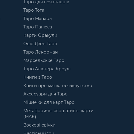
Таро для початківців
Таро Тота
и
Таро Манара
Таро Папюса
Карти Оракули
Ошо Дзен Таро
Таро Ленорман
Марсельське Таро
Таро Алістера Кроулі
Книги з Таро
Книги про магію та чаклунство
Аксесуари для Таро
Мішечки для карт Таро
Метафоричні асоціативні карти
(МАК)
Воскові свічки
Настільні ігри