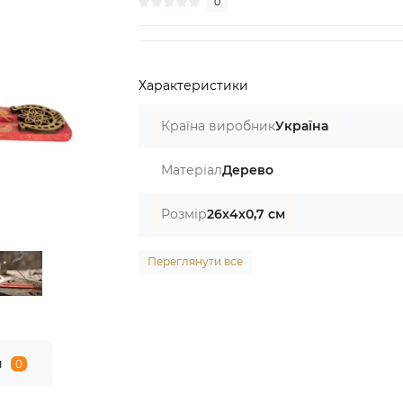
0
Характеристики
Країна виробник
Україна
Матеріал
Дерево
Розмір
26х4х0,7 см
Переглянути все
и
0