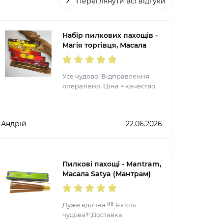
Переглянути всі відгуки
Набір пилкових пахощів -
Магія торгівця, Масала
Satya
Усе чудово! Відправлення
оператівно. Ціна = качество.
Андрій
22.06.2026
Пилкові пахощі - Mantram,
Масала Satya (Мантрам)
Дуже вдячна ‼️‼️ Якість
чудова!!! Доставка