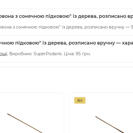
ервона з сонячною підковою" із дерева, розписано в
рвона з сонячною підковою" із дерева, розписано вручну — 9
ячною підковою" із дерева, розписано вручну — хар
хощі
. Виробник: SuperPodarki. Ціна: 95 грн.
Хіт