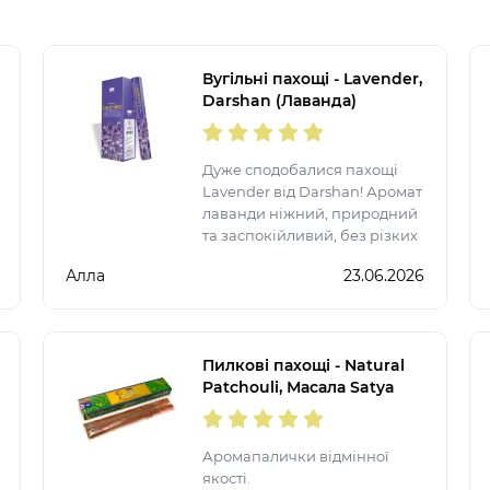
Вугільні пахощі - Lavender,
Darshan (Лаванда)
Дуже сподобалися пахощі
Lavender від Darshan! Аромат
лаванди ніжний, природний
та заспокійливий, без різких
ноток. Однієї палички
Алла
23.06.2026
достатньо, щоб наповнити
кімнату атмосферою затишку,
гармонії та релаксу. Ідеально
підходя
Пилкові пахощі - Natural
Patchouli, Масала Satya
(Натуральний пачулі)
Аромапалички відмінної
якості.