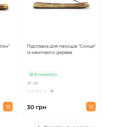
Слон"
Підставка для пахощів "Сонце"
Арома-
із мангового дерева
потоку 
різноко
упаков
В наявності
В на
ZP-251
ZP-291
0
30 грн
35 гр