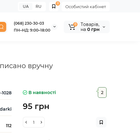
0
UA
RU
Особистий кабінет
(068) 230-30-03
Tоварів,
0
на
0 грн
ПН–НД: 9:00–18:00
зписано вручну
В наявності
2
-1028
95 грн
darki
112