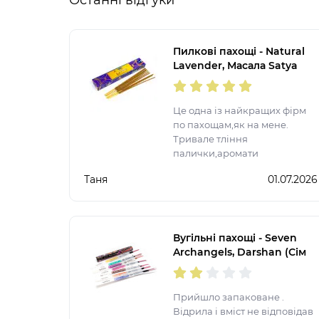
Останні відгуки
Пилкові пахощі - Natural
Lavender, Масала Satya
(Натуральна Лаванда)
Це одна із найкращих фірм
по пахощам,як на мене.
Тривале тління
палички,аромати
неймовірні,спробувала
Таня
01.07.2026
більшість представлених
ароматів. Після запалення
ще на довго залишається
аромат у квартирі.
Вугільні пахощі - Seven
Archangels, Darshan (Сім
Архангелів)
Прийшло запаковане .
Відрила і вміст не відповідав