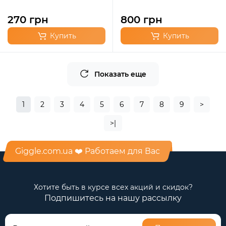
270 грн
800 грн
Купить
Купить
Показать еще
1
2
3
4
5
6
7
8
9
>
>|
Giggle.com.ua ❤️ Работаем для Вас
Хотите быть в курсе всех акций и скидок?
Подпишитесь на нашу рассылку