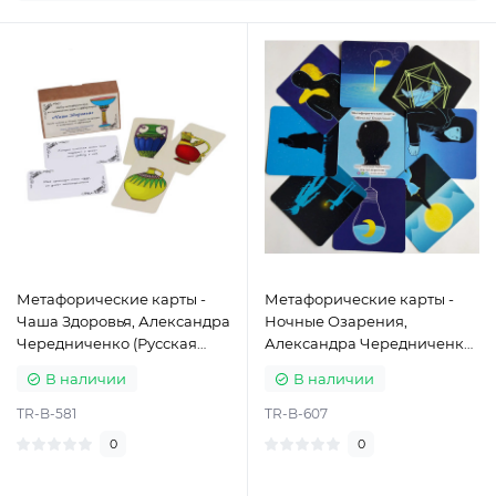
Метафорические карты -
Метафорические карты -
Чаша Здоровья, Александра
Ночные Озарения,
Чередниченко (Русская
Александра Чередниченко
версия)
(Русская версия)
В наличии
В наличии
TR-B-581
TR-B-607
0
0