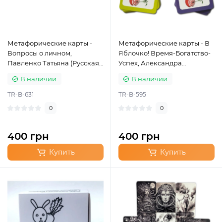
Метафорические карты -
Метафорические карты - В
Вопросы о личном,
Яблочко! Время-Богатство-
Павленко Татьяна (Русская
Успех, Александра
версия)
Чередниченко (Русская
В наличии
В наличии
версия)
TR-B-631
TR-B-595
0
0
400 грн
400 грн
Купить
Купить