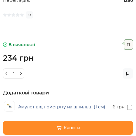
Переглядів:
1280
0
В наявності
11
234 грн
Додаткові товари
Амулет від пристріту на шпильці (1 см)
6 грн
Купити