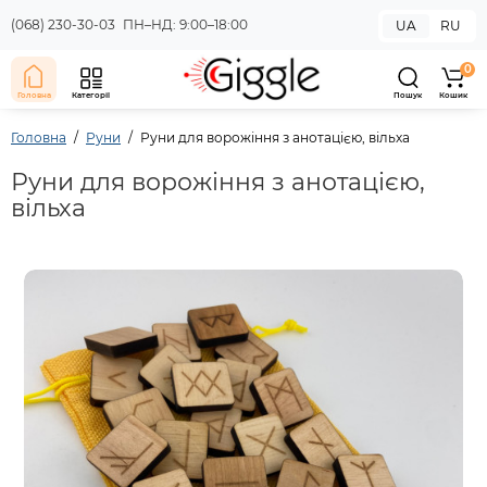
(068) 230-30-03
ПН–НД: 9:00–18:00
UA
RU
0
Головна
Категорії
Пошук
Кошик
Головна
Руни
Руни для ворожіння з анотацією, вільха
Руни для ворожіння з анотацією,
вільха