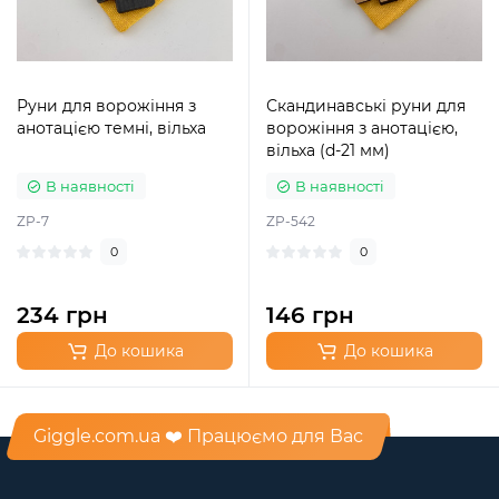
Руни для ворожіння з
Скандинавські руни для
анотацією темні, вільха
ворожіння з анотацією,
вільха (d-21 мм)
В наявності
В наявності
ZP-7
ZP-542
0
0
234 грн
146 грн
До кошика
До кошика
Giggle.com.ua ❤️ Працюємо для Вас