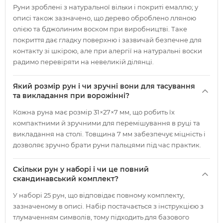
Руни зроблені з натуральної вільхи і покриті емаллю; у
описі також зазначено, що дерево оброблено лляною
олією та бджолиним воском при виробництві. Таке
покриття дає гладку поверхню і зазвичай безпечне для
контакту зі шкірою, але при алергії на натуральні воски
радимо перевіряти на невеликій ділянці.
Який розмір рун і чи зручні вони для тасування
та викладання при ворожінні?
Кожна руна має розмір 31×27×7 мм, що робить їх
компактними й зручними для перемішування в руці та
викладання на столі. Товщина 7 мм забезпечує міцність і
дозволяє зручно брати руни пальцями під час практик.
Скільки рун у наборі і чи це повний
скандинавський комплект?
У наборі 25 рун, що відповідає повному комплекту,
зазначеному в описі. Набір постачається з інструкцією з
тлумаченням символів, тому підходить для базового