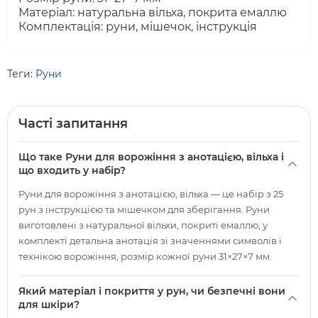
Матеріал: натуральна вільха, покрита емаллю
Комплектація: руни, мішечок, інструкція
Теги:
Руни
Часті запитання
Що таке Руни для ворожіння з анотацією, вільха і
що входить у набір?
Руни для ворожіння з анотацією, вільха — це набір з 25
рун з інструкцією та мішечком для зберігання. Руни
виготовлені з натуральної вільхи, покриті емаллю; у
комплекті детальна анотація зі значеннями символів і
технікою ворожіння, розмір кожної руни 31×27×7 мм.
Який матеріал і покриття у рун, чи безпечні вони
для шкіри?