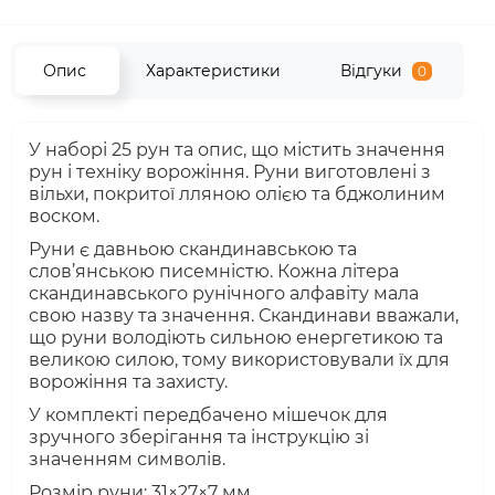
Опис
Характеристики
Відгуки
0
У наборі 25 рун та опис, що містить значення
рун і техніку ворожіння. Руни виготовлені з
вільхи, покритої лляною олією та бджолиним
воском.
Руни є давньою скандинавською та
слов’янською писемністю. Кожна літера
скандинавського рунічного алфавіту мала
свою назву та значення. Скандинави вважали,
що руни володіють сильною енергетикою та
великою силою, тому використовували їх для
ворожіння та захисту.
У комплекті передбачено мішечок для
зручного зберігання та інструкцію зі
значенням символів.
Розмір руни: 31×27×7 мм