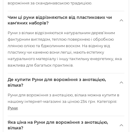
ворожіння за скандинавською традицією.
Чим ці руни відрізняються від пластикових чи
кам'яних наборів?
Руни з вільхи відрізняються натуральним дерев’яним
фактурним виглядом, теплою поверхнею і обробкою
лляною олією та бджолиним воском. На відміну від
пластику чи каменю вони легші, мають естетику
натурального матеріалу і іншу тактильну енергетику, яка
важлива для багатьох практиків.
Де купити Руни для ворожіння з анотацією,
вільха?
Руни для ворожіння з анотацією, вільха можна купити в
нашому інтернет-магазині за ціною 234 грн. Категорія:
Руни
.
Яка ціна на Руни для ворожіння з анотацією,
вільха?