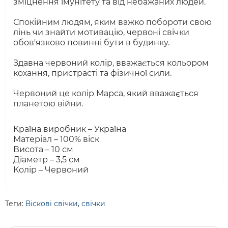
зміцнення імунітету та від небажаних людей.
Спокійним людям, яким важко побороти свою
лінь чи знайти мотивацію, червоні свічки
обов'язково повинні бути в будинку.
Здавна червоний колір, вважається кольором
кохання, пристрасті та фізичної сили.
Червоний це колір Марса, який вважається
планетою війни.
Країна виробник – Україна
Матеріал – 100% віск
Висота – 10 см
Діаметр – 3,5 см
Колір – Червоний
Теги:
Віскові свічки
,
свічки