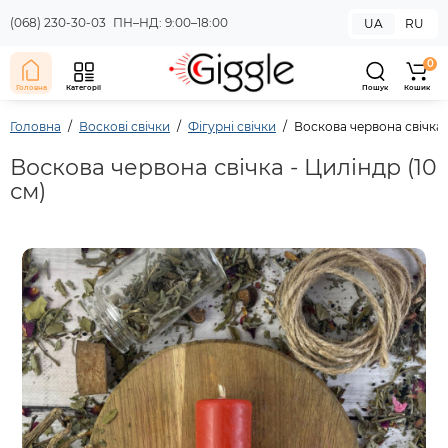
(068) 230-30-03
ПН–НД: 9:00–18:00
UA
RU
0
Головна
Категорії
Пошук
Кошик
Головна
Воскові свічки
Фігурні свічки
Воскова червона свічка -
Воскова червона свічка - Циліндр (10
см)