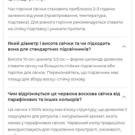
Час горіння свічки становить приблизно 2–3 години
залежно від умов (провітрювання, температура,
підставка). Для рівного горіння рекомендується ставити
на стійку підставку і уникати протягів.
Який діаметр і висота свічки та чи підходить
вона для стандартних підсвічників?
Висота 10 см і діаметр 3,5 см — форма цилиндр дозволяє
ставити свічку на більшість стійких підсвічників або
тарілок для свічок. Переконайтесь, що підсвічник має
площу для збору воску і стійку основу.
Чим відрізняється ця червона воскова свічка від
парафінових та інших кольорів?
Ця свічка з 100% воску має в'язку структуру, що дозволяє її
скручувати для ритуалів, і натуральний аромат, якого
немає у парафінових свічок. Червоний колір традиційно
використовують для підсилення пристрасті, сміливості,