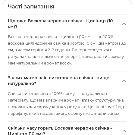
Часті запитання
Що таке Воскова червона свічка - Циліндр (10
см)?
Воскова червона свічка - Циліндр (10 см) — це 100%
воскова циліндрична свічка висотою 10 см і діаметром 3,5
см, з часом горіння 2–3 години. Використовується в
ритуалах та для підсилення енергії, пристрасті й захисту,
має натуральний аромат воску.
З яких матеріалів виготовлена свічка і чи це
натурально?
Свічка виготовлена з 100% воску — натурального
матеріалу, що має власний аромат і в'язку структуру, яка
підходить для скручування у ритуалах. Це відрізняє її від
парафіну, який не дає такого ефекту і має інший запах.
Скільки часу горить Воскова червона свічка -
Циліндр (10 см)?