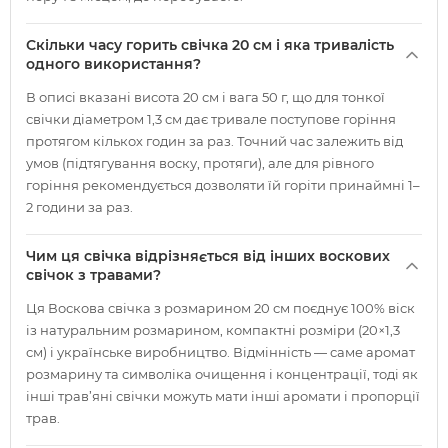
Скільки часу горить свічка 20 см і яка тривалість
одного використання?
В описі вказані висота 20 см і вага 50 г, що для тонкої
свічки діаметром 1,3 см дає тривале поступове горіння
протягом кількох годин за раз. Точний час залежить від
умов (підтягування воску, протяги), але для рівного
горіння рекомендується дозволяти їй горіти принаймні 1–
2 години за раз.
Чим ця свічка відрізняється від інших воскових
свічок з травами?
Ця Воскова свічка з розмарином 20 см поєднує 100% віск
із натуральним розмарином, компактні розміри (20×1,3
см) і українське виробництво. Відмінність — саме аромат
розмарину та символіка очищення і концентрації, тоді як
інші трав’яні свічки можуть мати інші аромати і пропорції
трав.