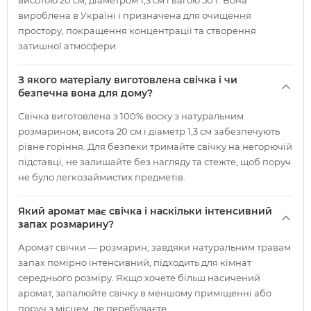
висотою 20 см, діаметром 1,3 см і вагою 50 г. Вона
вироблена в Україні і призначена для очищення
простору, покращення концентрації та створення
затишної атмосфери.
З якого матеріалу виготовлена свічка і чи
безпечна вона для дому?
Свічка виготовлена з 100% воску з натуральним
розмарином; висота 20 см і діаметр 1,3 см забезпечують
рівне горіння. Для безпеки тримайте свічку на негорючій
підставці, не залишайте без нагляду та стежте, щоб поруч
не було легкозаймистих предметів.
Який аромат має свічка і наскільки інтенсивний
запах розмарину?
Аромат свічки — розмарин; завдяки натуральним травам
запах помірно інтенсивний, підходить для кімнат
середнього розміру. Якщо хочете більш насичений
аромат, запалюйте свічку в меншому приміщенні або
поруч з місцем, де перебуваєте.