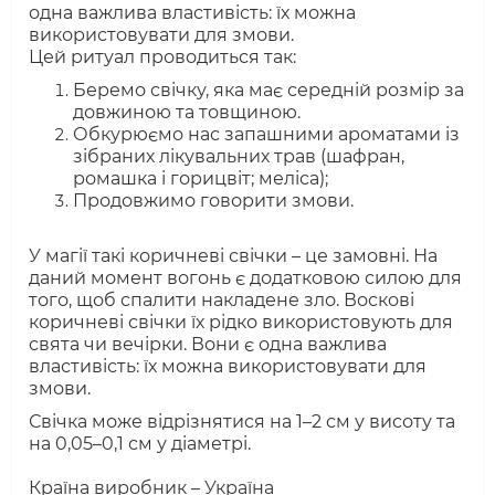
одна важлива властивість: їх можна
використовувати для змови.
Цей ритуал проводиться так:
Беремо свічку, яка має середній розмір за
довжиною та товщиною.
Обкурюємо нас запашними ароматами із
зібраних лікувальних трав (шафран,
ромашка і горицвіт; меліса);
Продовжимо говорити змови.
У магії такі коричневі свічки – це замовні. На
даний момент вогонь є додатковою силою для
того, щоб спалити накладене зло. Воскові
коричневі свічки їх рідко використовують для
свята чи вечірки. Вони є одна важлива
властивість: їх можна використовувати для
змови.
Свічка може відрізнятися на 1–2 см у висоту та
на 0,05–0,1 см у діаметрі.
Країна виробник – Україна