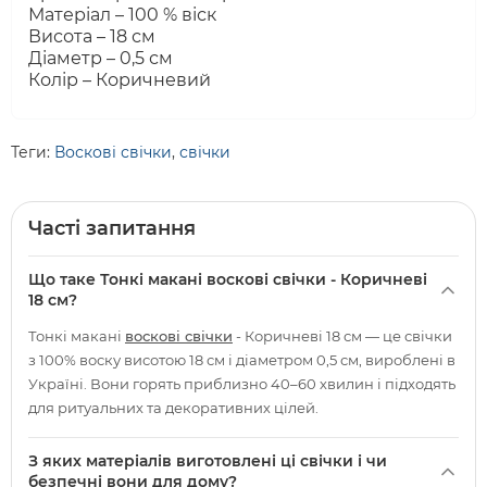
Матеріал – 100 % віск
Висота – 18 см
Діаметр – 0,5 см
Колір – Коричневий
Теги:
Воскові свічки
,
свічки
Часті запитання
Що таке Тонкі макані воскові свічки - Коричневі
18 см?
Тонкі макані
воскові свічки
- Коричневі 18 см — це свічки
з 100% воску висотою 18 см і діаметром 0,5 см, вироблені в
Україні. Вони горять приблизно 40–60 хвилин і підходять
для ритуальних та декоративних цілей.
З яких матеріалів виготовлені ці свічки і чи
безпечні вони для дому?