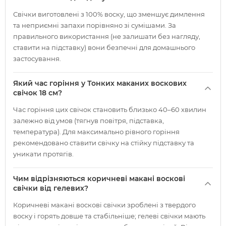
Свічки виготовлені з 100% воску, що зменшує димлення
та неприємні запахи порівняно зі сумішами. За
правильного використання (не залишати без нагляду,
ставити на підставку) вони безпечні для домашнього
застосування.
Який час горіння у Тонких маканих воскових
свічок 18 см?
Час горіння цих свічок становить близько 40–60 хвилин
залежно від умов (тягнув повітря, підставка,
температура). Для максимально рівного горіння
рекомендовано ставити свічку на стійку підставку та
уникати протягів.
Чим відрізняються коричневі макані воскові
свічки від гелевих?
Коричневі макані воскові свічки зроблені з твердого
воску і горять довше та стабільніше; гелеві свічки мають