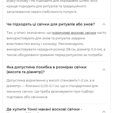
рідку основу і не підходять для обрядових цілей. Віск
краще підходить для ритуалів та традиційного
запалювання через стабільність полум'я.
Чи підходять ці свічки для ритуалів або змов?
Так, у описі зазначено, що
коричневі воскові свічки
часто
використовують для змов та ритуалів завдяки
властивостям воску і кольору. Рекомендують
використовувати середній розмір (18 см, діаметр 0,5 см), а
також обкурювати травами перед ритуалом за потреби.
Яка допустима похибка в розмірах свічки
(висота та діаметр)?
Допустима відхилення у висоті становить 1–2 см, а в
діаметрі — близько 0,05–0,1 см, що є стандартним для
маканих свічок. Це треба враховувати при підборі
підставок або свічників.
Де купити Тонкі макані воскові свічки -