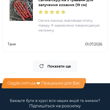
Свічка-скрутка з травами для
залучення кохання (19 см)
Свічка хороша, відповідає опису
товару. Я задоволена товаром,дякую
магазину
Таня
01.07.2026
Показати ще
Giggle.com.ua ❤️ Працюємо для Вас
Бажаєте бути в курсі всіх наших акцій та знижок?
Підпишіться на розсилку