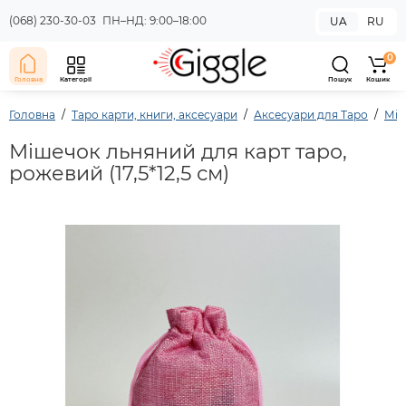
(068) 230-30-03
ПН–НД: 9:00–18:00
UA
RU
0
Головна
Категорії
Пошук
Кошик
Головна
Таро карти, книги, аксесуари
Аксесуари для Таро
Міш
Мішечок льняний для карт таро,
рожевий (17,5*12,5 см)