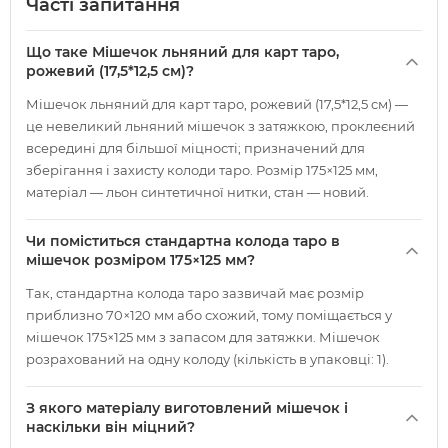
Часті запитання
Що таке Мішечок льняний для карт таро,
рожевий (17,5*12,5 см)?
Мішечок льняний для карт таро, рожевий (17,5*12,5 см) —
це невеликий льняний мішечок з затяжкою, проклеєний
всередині для більшої міцності; призначений для
зберігання і захисту колоди таро. Розмір 175×125 мм,
матеріал — льон синтетичної нитки, стан — новий.
Чи поміститься стандартна колода таро в
мішечок розміром 175×125 мм?
Так, стандартна колода таро зазвичай має розмір
приблизно 70×120 мм або схожий, тому поміщається у
мішечок 175×125 мм з запасом для затяжки. Мішечок
розрахований на одну колоду (кількість в упаковці: 1).
З якого матеріалу виготовлений мішечок і
наскільки він міцний?