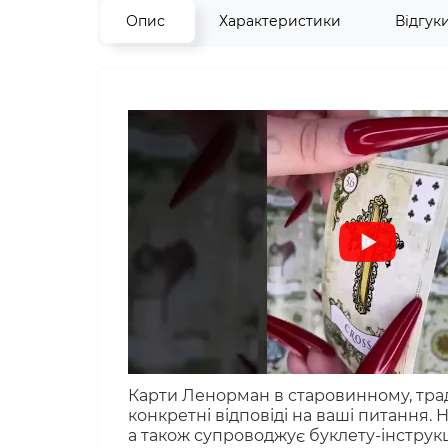
Опис
Характеристики
Відгук
Карти Ленорман в старовинному, тради
конкретні відповіді на ваші питання. Н
а також супроводжує буклету-інструкці