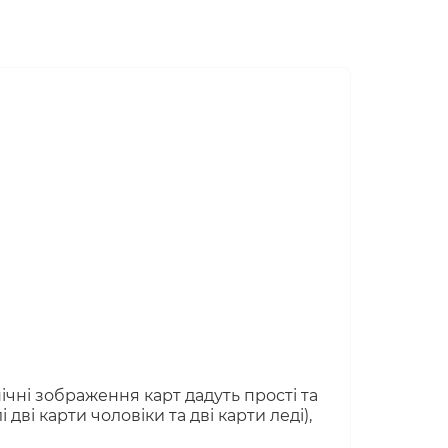
ічні зображення карт дадуть прості та
дві карти чоловіки та дві карти леді),