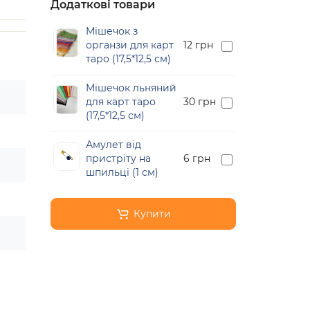
Додаткові товари
Мішечок з
органзи для карт
12 грн
таро (17,5*12,5 см)
Мішечок льняний
для карт таро
30 грн
(17,5*12,5 см)
Амулет від
пристріту на
6 грн
шпильці (1 см)
Купити