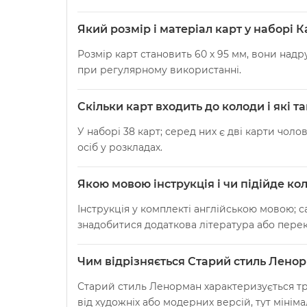
Який розмір і матеріал карт у наборі 
Розмір карт становить 60 х 95 мм, вони надр
при регулярному використанні.
Скільки карт входить до колоди і які т
У наборі 38 карт; серед них є дві карти чол
осіб у розкладах.
Якою мовою інструкція і чи підійде ко
Інструкція у комплекті англійською мовою; с
знадобитися додаткова література або перек
Чим відрізняється Старий стиль Лено
Старий стиль Ленорман характеризується тр
від художніх або модерних версій, тут мініма