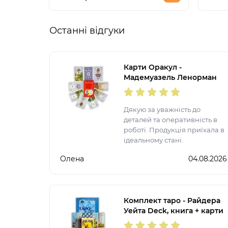
Останні відгуки
Карти Оракул -
Мадемуазель Ленорман
Дякую за уважність до
деталей та оперативність в
роботі. Продукція приїхала в
ідеальному стані.
Олена
04.08.2026
Комплект таро - Райдера
Уейта Deck, книга + карти