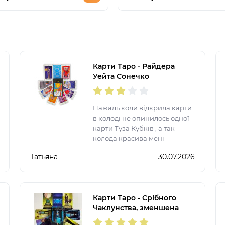
Карти Таро - Райдера
Уейта Сонечко
(Українська версія)
Нажаль коли відкрила карти
в колоді не опинилось одної
карти Туза Кубків , а так
колода красива мені
сподобалася.
Татьяна
30.07.2026
Карти Таро - Срібного
Чаклунства, зменшена
(Silver Witchcraft Tarot)