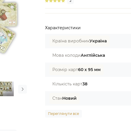
2
Характеристики
Країна виробник
Україна
Мова колоди
Англійська
Розмір карт
60 х 95 мм
Кількість карт
38
Стан
Новий
Переглянути все