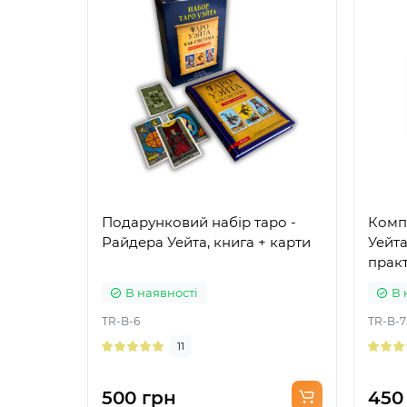
Подарунковий набір таро -
Комп
Райдера Уейта, книга + карти
Уейта
практ
В наявності
В 
TR-B-6
TR-B-7
11
500 грн
450