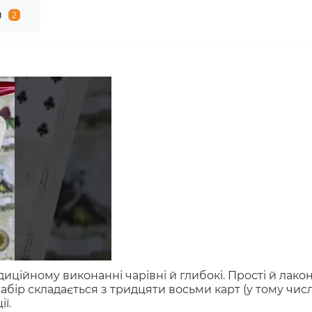
и
2
ційному виконанні чарівні й глибокі. Прості й лакон
абір складається з тридцяти восьми карт (у тому числі 
ї.