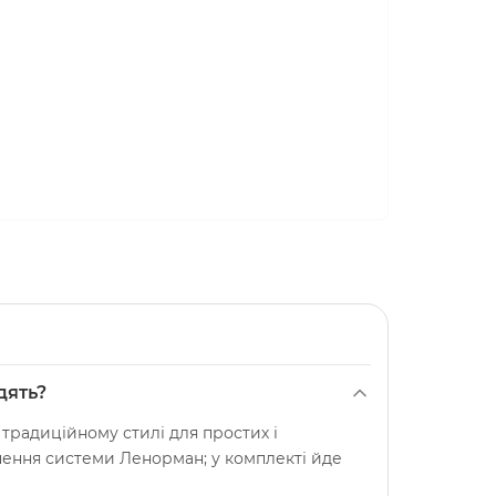
дять?
 традиційному стилі для простих і
чення системи Ленорман; у комплекті йде