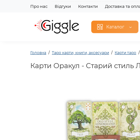
Про нас
Відгуки
Контакти
Доставка та опл
Каталог
Головна
Таро карти, книги, аксесуари
Карти таро
Карти Оракул - Cтарий стиль 