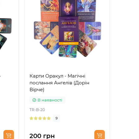
o
Карти Оракул - Магічні
Карти Т
послання Ангелів (Дорін
Deviant
Вірче)
В наявності
В на
TR-B-20
TR-B-28
9
200 грн
220 г