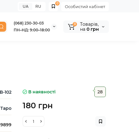
0
UA
RU
Особистий кабінет
(068) 230-30-03
Tоварів,
0
на
0 грн
ПН–НД: 9:00–18:00
В наявності
28
B-102
180 грн
Таро
9899