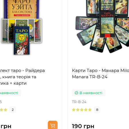
лект таро - Райдера
Карти Таро - Манара Mil
, книга теорія та
Manara TR-B-24
ика + карти
наявності
В наявності
5
TR-B-24
2
8
 грн
190 грн