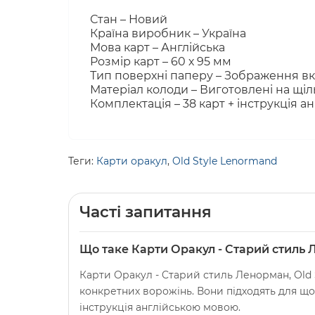
Стан – Новий
Країна виробник – Україна
Мова карт – Англійська
Розмір карт – 60 х 95 мм
Тип поверхні паперу – Зображення в
Матеріал колоди – Виготовлені на щіл
Комплектація – 38 карт + інструкція 
Теги:
Карти оракул
,
Old Style Lenormand
Часті запитання
Що таке Карти Оракул - Cтарий стиль Л
Карти Оракул - Cтарий стиль Ленорман, Old S
конкретних ворожінь. Вони підходять для щ
інструкція англійською мовою.