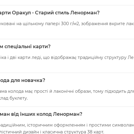
Карти Оракул - Cтарий стиль Ленорман?
уковані на щільному папері 300 г/м2, зображення вкрите лак
ам спеціальні карти?
овіка і дві карти леді, що відображає традиційну структуру 
лода для новачка?
ама колода має прості й лаконічні образи, тому підходить дл
лад буклету.
рман від інших колод Ленорман?
адиційним, історичним оформленням і простими символами, 
лістичний дизайн і класична структура 38 карт.