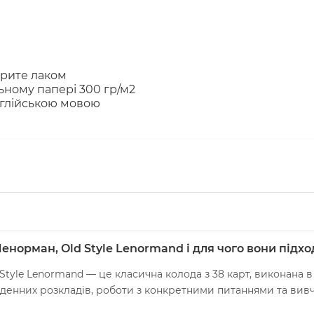
крите лаком
ьному папері 300 гр/м2
англійською мовою
енорман, Old Style Lenormand і для чого вони підхо
tyle Lenormand — це класична колода з 38 карт, виконана в
оденних розкладів, роботи з конкретними питаннями та вив