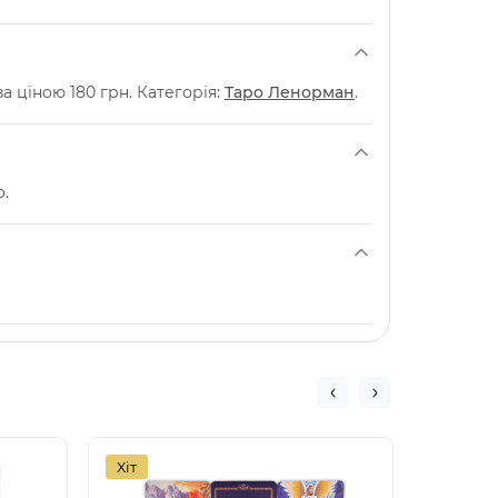
 ціною 180 грн. Категорія:
Таро Ленорман
.
о.
Хіт
Хіт