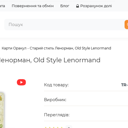
ата
Повернення та обмін
Блог
🔮 Розрахунок долі
Карти Оракул - Cтарий стиль Ленорман, Old Style Lenormand
Ленорман, Old Style Lenormand
Код товару:
TR-
Виробник:
Переглядів: