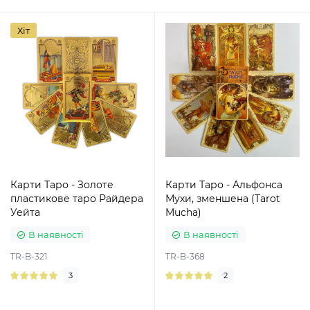
Хіт
Карти Таро - Золоте
Карти Таро - Альфонса
пластикове таро Райдера
Мухи, зменшена (Tarot
Уейта
Mucha)
В наявності
В наявності
TR-B-321
TR-B-368
3
2