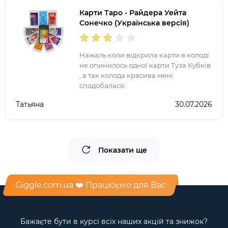
Карти Таро - Райдера Уейта
Сонечко (Українська версія)
Нажаль коли відкрила карти в колоді
не опинилось одної карти Туза Кубків
, а так колода красива мені
сподобалася.
Татьяна
30.07.2026
Показати ще
Giggle.com.ua ❤️ Працюємо для Вас
Бажаєте бути в курсі всіх наших акцій та знижок?