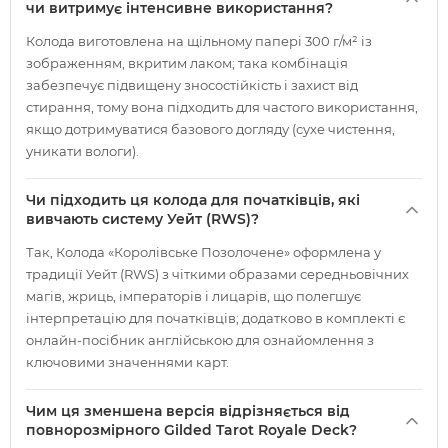
чи витримує інтенсивне використання?
Колода виготовлена на щільному папері 300 г/м² із
зображенням, вкритим лаком; така комбінація
забезпечує підвищену зносостійкість і захист від
стирання, тому вона підходить для частого використання,
якщо дотримуватися базового догляду (сухе чистення,
уникати вологи).
Чи підходить ця колода для початківців, які
вивчають систему Уейт (RWS)?
Так, Колода «Королівське Позолочене» оформлена у
традиції Уейт (RWS) з чіткими образами середньовічних
магів, жриць, імператорів і лицарів, що полегшує
інтерпретацію для початківців; додатково в комплекті є
онлайн-посібник англійською для ознайомлення з
ключовими значеннями карт.
Чим ця зменшена версія відрізняється від
повнорозмірного Gilded Tarot Royale Deck?