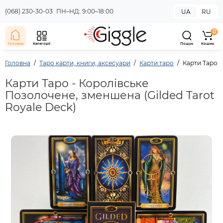
(068) 230-30-03
ПН–НД: 9:00–18:00
UA
RU
0
Головна
Категорії
Пошук
Кошик
Головна
Таро карти, книги, аксесуари
Карти таро
Карти Таро -
Карти Таро - Королівське
Позолочене, зменшена (Gilded Tarot
Royale Deck)