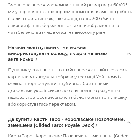
Зменшена версія має компактніший розмір карт 60×105
мм у порівнянні з повнорозмірними колодами, що робить
її більш портативною; ілюстрації, папір 300 г/м² та
лаковий фініш збережені, тож якість зображення та
читабельність залишаються на високому рівні.
На якій мові путівник і чи можна
використовувати колоду, якщо я не знаю
англійської?
Путівник у комплекті — онлайн-версія англійською; самі
карти містять візуальні образи у традиції Уейт, тому їх
можна інтерпретувати інтуїтивно або з іншими
джерелами українською, але для повного розуміння
підказок і авторських значень бажано знати англійську
або користуватись перекладом.
Де купити Карти Таро - Королівське Позолочене,
зменшена (Gilded Tarot Royale Deck)?
Карти Таро - Королівське Позолочене, зменшена (Gilded