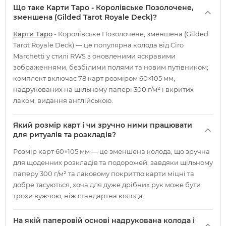
Що таке Карти Таро - Королівське Позолочене,
зменшена (Gilded Tarot Royale Deck)?
Карти Таро
- Королівське Позолочене, зменшена (Gilded
Tarot Royale Deck) — це популярна колода від Ciro
Marchetti у стилі RWS з оновленими яскравими
зображеннями, безбілими полями та новим путівником;
комплект включає 78 карт розміром 60×105 мм,
надрукованих на щільному папері 300 г/м² і вкритих
лаком, видання англійською.
Який розмір карт і чи зручно ними працювати
для ритуалів та розкладів?
Розмір карт 60×105 мм — це зменшена колода, що зручна
для щоденних розкладів та подорожей; завдяки щільному
паперу 300 г/м² та лаковому покриттю карти міцні та
добре тасуються, хоча для дуже дрібних рук може бути
трохи вужчою, ніж стандартна колода.
На якій паперовій основі надрукована колода і