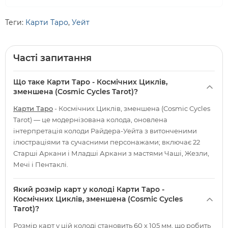
Теги:
Карти Таро
,
Уейт
Часті запитання
Що таке Карти Таро - Космічних Циклів,
зменшена (Cosmic Cycles Tarot)?
Карти Таро
- Космічних Циклів, зменшена (Cosmic Cycles
Tarot) — це модернізована колода, оновлена
інтерпретація колоди Райдера-Уейта з витонченими
ілюстраціями та сучасними персонажами; включає 22
Старші Аркани і Младші Аркани з мастями Чаші, Жезли,
Мечі і Пентаклі.
Який розмір карт у колоді Карти Таро -
Космічних Циклів, зменшена (Cosmic Cycles
Tarot)?
Розмір карт у цій колоді становить 60 х 105 мм, що робить