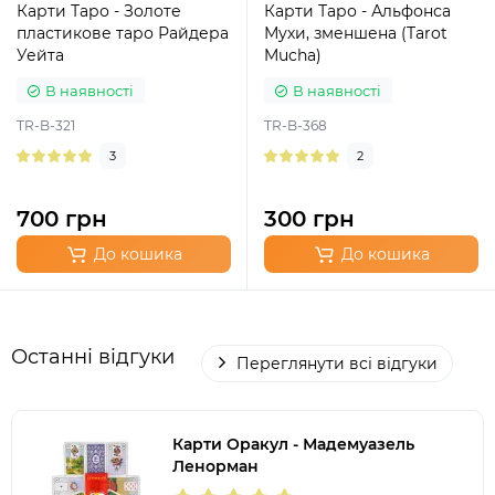
Карти Таро - Золоте
Карти Таро - Альфонса
пластикове таро Райдера
Мухи, зменшена (Tarot
Уейта
Mucha)
В наявності
В наявності
TR-B-321
TR-B-368
3
2
700 грн
300 грн
До кошика
До кошика
Останні відгуки
Переглянути всі відгуки
Карти Оракул - Мадемуазель
Ленорман