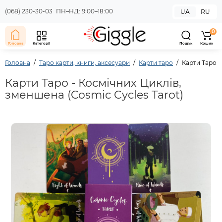
(068) 230-30-03
ПН–НД: 9:00–18:00
UA
RU
0
Головна
Категорії
Пошук
Кошик
Головна
Таро карти, книги, аксесуари
Карти таро
Карти Таро -
Карти Таро - Космічних Циклів,
зменшена (Cosmic Cycles Tarot)