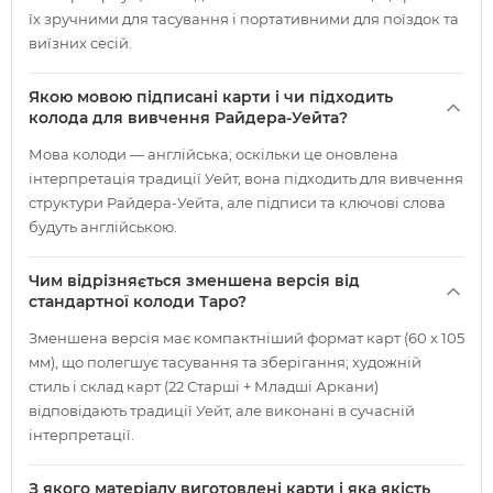
їх зручними для тасування і портативними для поїздок та
виїзних сесій.
Якою мовою підписані карти і чи підходить
колода для вивчення Райдера-Уейта?
Мова колоди — англійська; оскільки це оновлена
інтерпретація традиції Уейт, вона підходить для вивчення
структури Райдера-Уейта, але підписи та ключові слова
будуть англійською.
Чим відрізняється зменшена версія від
стандартної колоди Таро?
Зменшена версія має компактніший формат карт (60 х 105
мм), що полегшує тасування та зберігання; художній
стиль і склад карт (22 Старші + Младші Аркани)
відповідають традиції Уейт, але виконані в сучасній
інтерпретації.
З якого матеріалу виготовлені карти і яка якість