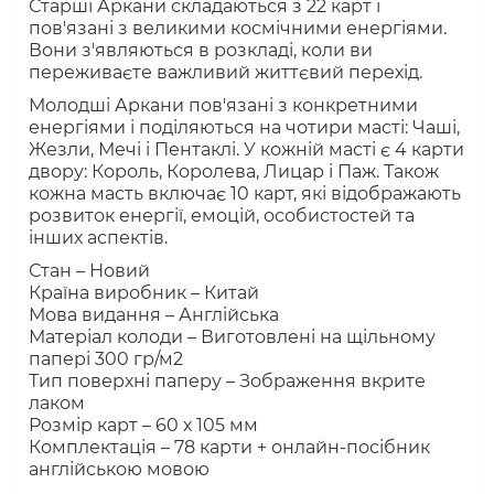
Старші Аркани складаються з 22 карт і
пов'язані з великими космічними енергіями.
Вони з'являються в розкладі, коли ви
переживаєте важливий життєвий перехід.
Молодші Аркани пов'язані з конкретними
енергіями і поділяються на чотири масті: Чаші,
Жезли, Мечі і Пентаклі. У кожній масті є 4 карти
двору: Король, Королева, Лицар і Паж. Також
кожна масть включає 10 карт, які відображають
розвиток енергії, емоцій, особистостей та
інших аспектів.
Стан – Новий
Країна виробник – Китай
Мова видання – Англійська
Матеріал колоди – Виготовлені на щільному
папері 300 гр/м2
Тип поверхні паперу – Зображення вкрите
лаком
Розмір карт – 60 х 105 мм
Комплектація – 78 карти + онлайн-посібник
англійською мовою