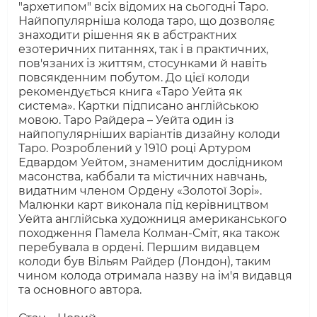
"архетипом" всіх відомих на сьогодні Таро.
Найпопулярніша колода таро, що дозволяє
знаходити рішення як в абстрактних
езотеричних питаннях, так і в практичних,
пов'язаних із життям, стосунками й навіть
повсякденним побутом. До цієї колоди
рекомендується книга «Таро Уейта як
система». Картки підписано англійською
мовою. Таро Райдера – Уейта один із
найпопулярніших варіантів дизайну колоди
Таро. Розроблений у 1910 році Артуром
Едвардом Уейтом, знаменитим дослідником
масонства, каббали та містичних навчань,
видатним членом Ордену «Золотої Зорі».
Малюнки карт виконала під керівництвом
Уейта англійська художниця американського
походження Памела Колман-Сміт, яка також
перебувала в ордені. Першим видавцем
колоди був Вільям Райдер (Лондон), таким
чином колода отримала назву на ім'я видавця
та основного автора.