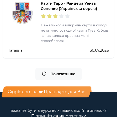
Карти Таро - Райдера Уейта
Сонечко (Українська версія)
Нажаль коли відкрила карти в колоді
не опинилось одної карти Туза Кубків
, а так колода красива мені
сподобалася.
Татьяна
30.07.2026
Показати ще
Giggle.com.ua ❤️ Працюємо для Вас
Бажаєте бути в курсі всіх наших акцій та знижок?
Підпишіться на розсилку