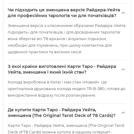
Чи підходить ця зменшена версія Райдера-Уейта
для професійних тарологів чи для початківців?
Зменшена версія з класичними образами Райдера-Уейта
підходить і для початківців, і для досвідчених тарологів:
вона зберігає всі 78 арканів і візуальні підказки,
необхідні для тлумачень, при цьому компактна для
щоденної практики та виїзних сесій.
З якої країни виготовлені Карти Таро - Райдера
Уейта, зменшена і який їхній стан?
Колода вироблена в Китаї і має стан «Новий». Це
оригінальна друкована колода моделі TR-B-380, готова до
використання відразу після розпакування.
Де купити Карти Таро - Райдера Уейта,
зменшена (The Original Tarot Deck of 78 Cards)?
Карти Таро - Райдера Уейта, зменшена (The Original Tarot
Deck of 78 Cards) можна купити в нашому інтернет-