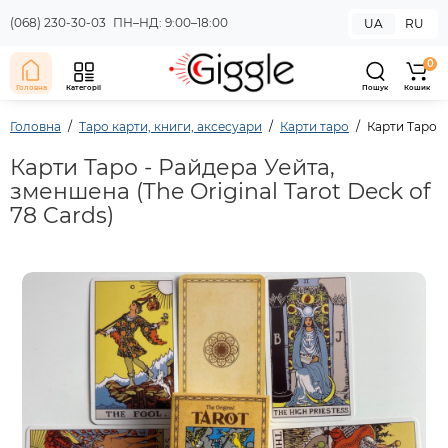
(068) 230-30-03
ПН–НД: 9:00–18:00
UA
RU
0
Головна
Категорії
Пошук
Кошик
Головна
Таро карти, книги, аксесуари
Карти таро
Карти Таро -
Карти Таро - Райдера Уейта,
зменшена (The Original Tarot Deck of
78 Cards)