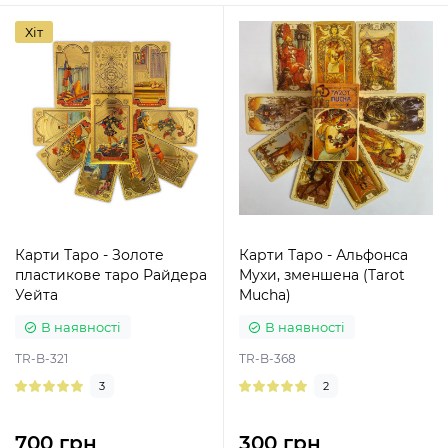
Хіт
Карти Таро - Золоте
Карти Таро - Альфонса
пластикове таро Райдера
Мухи, зменшена (Tarot
Уейта
Mucha)
В наявності
В наявності
TR-B-321
TR-B-368
3
2
700 грн
300 грн