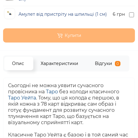
Амулет від пристріту на шпильці (1 см)
6 грн
Купити
Опис
Характеристики
Відгуки
0
Сьогодні не можна уявити сучасного
провісника на
Таро
без колоди класичного
Таро Уейта
. Тому, що ця колода є першою, в
якій кожна з 78 карт відкриває сам образ і
готує фундамент для розвитку сучасного
тлумачення карт Таро, що базується на
візуальному сприйнятті карт.
Класичне Таро Уейта є базою і в той самий час