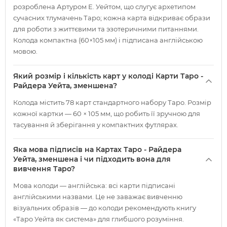
розроблена Артуром Е. Уейтом, що слугує архетипом
сучасних тлумачень Таро; кожна карта відкриває образи
для роботи з життєвими та эзотеричними питаннями.
Колода компактна (60×105 мм) і підписана англійською
мовою.
Який розмір і кількість карт у колоді Карти Таро -
Райдера Уейта, зменшена?
Колода містить 78 карт стандартного набору Таро. Розмір
кожної картки — 60 × 105 мм, що робить її зручною для
тасування й зберігання у компактних футлярах.
Яка мова підписів на Картах Таро - Райдера
Уейта, зменшена і чи підходить вона для
вивчення Таро?
Мова колоди — англійська: всі карти підписані
англійськими назвами. Це не заважає вивченню
візуальних образів — до колоди рекомендують книгу
«Таро Уейта як система» для глибшого розуміння.