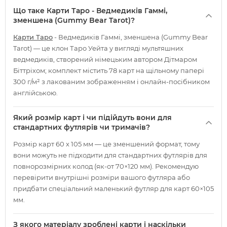
Що таке Карти Таро - Ведмедиків Гаммі,
зменшена (Gummy Bear Tarot)?
Карти Таро
- Ведмедиків Гаммі, зменшена (Gummy Bear
Tarot) — це клон Таро Уейта у вигляді мультяшних
ведмедиків, створений німецьким автором Дітмаром
Біттріхом; комплект містить 78 карт на щільному папері
300 г/м² з лакованим зображенням і онлайн-посібником
англійською.
Який розмір карт і чи підійдуть вони для
стандартних футлярів чи тримачів?
Розмір карт 60 х 105 мм — це зменшений формат, тому
вони можуть не підходити для стандартних футлярів для
повнорозмірних колод (як-от 70×120 мм). Рекомендую
перевірити внутрішні розміри вашого футляра або
придбати спеціальний маленький футляр для карт 60×105
мм.
З якого матеріалу зроблені карти і наскільки