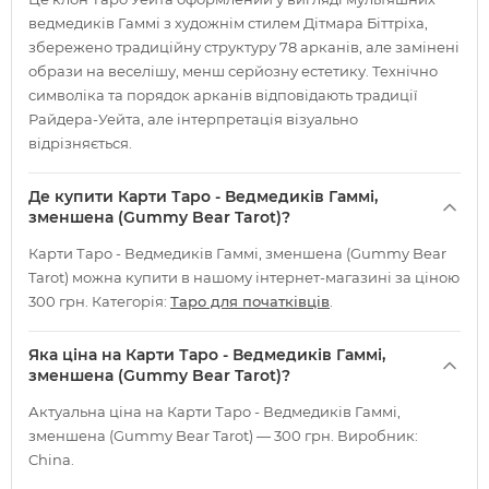
ведмедиків Гаммі з художнім стилем Дітмара Біттріха,
збережено традиційну структуру 78 арканів, але замінені
образи на веселішу, менш серйозну естетику. Технічно
символіка та порядок арканів відповідають традиції
Райдера-Уейта, але інтерпретація візуально
відрізняється.
Де купити Карти Таро - Ведмедиків Гаммі,
зменшена (Gummy Bear Tarot)?
Карти Таро - Ведмедиків Гаммі, зменшена (Gummy Bear
Tarot) можна купити в нашому інтернет-магазині за ціною
300 грн. Категорія:
Таро для початківців
.
Яка ціна на Карти Таро - Ведмедиків Гаммі,
зменшена (Gummy Bear Tarot)?
Актуальна ціна на Карти Таро - Ведмедиків Гаммі,
зменшена (Gummy Bear Tarot) — 300 грн. Виробник:
China.