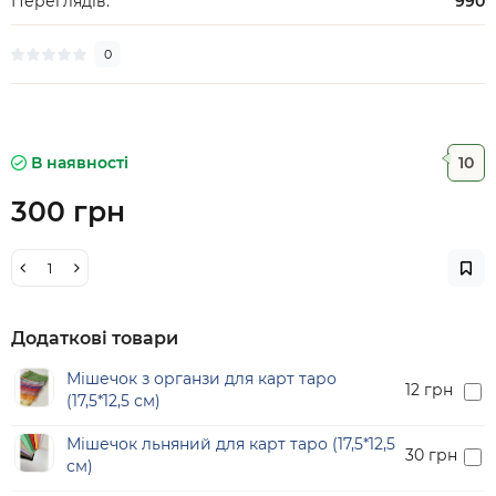
Переглядів:
990
0
В наявності
10
300 грн
Додаткові товари
Мішечок з органзи для карт таро
12 грн
(17,5*12,5 см)
Мішечок льняний для карт таро (17,5*12,5
30 грн
см)