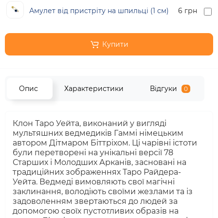
Амулет від пристріту на шпильці (1 см)
6 грн
Купити
Опис
Характеристики
Відгуки
0
Клон Таро Уейта, виконаний у вигляді
мультяшних ведмедиків Гаммі німецьким
автором Дітмаром Біттріхом. Ці чарівні істоти
були перетворені на унікальні версії 78
Старших і Молодших Арканів, засновані на
традиційних зображеннях Таро Райдера-
Уейта. Ведмеді вимовляють свої магічні
заклинання, володіють своїми жезлами та із
задоволенням звертаються до людей за
допомогою своїх пустотливих образів на