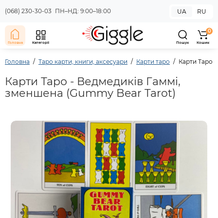
(068) 230-30-03
ПН–НД: 9:00–18:00
UA
RU
0
Головна
Категорії
Пошук
Кошик
Головна
Таро карти, книги, аксесуари
Карти таро
Карти Таро -
Карти Таро - Ведмедиків Гаммі,
зменшена (Gummy Bear Tarot)