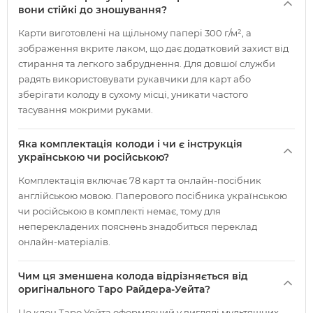
вони стійкі до зношування?
Карти виготовлені на щільному папері 300 г/м², а
зображення вкрите лаком, що дає додатковий захист від
стирання та легкого забруднення. Для довшої служби
радять використовувати рукавчики для карт або
зберігати колоду в сухому місці, уникати частого
тасування мокрими руками.
Яка комплектація колоди і чи є інструкція
українською чи російською?
Комплектація включає 78 карт та онлайн-посібник
англійською мовою. Паперового посібника українською
чи російською в комплекті немає, тому для
неперекладених пояснень знадобиться переклад
онлайн-матеріалів.
Чим ця зменшена колода відрізняється від
оригінального Таро Райдера-Уейта?
Це клон Таро Уейта оформлений у вигляді мультяшних