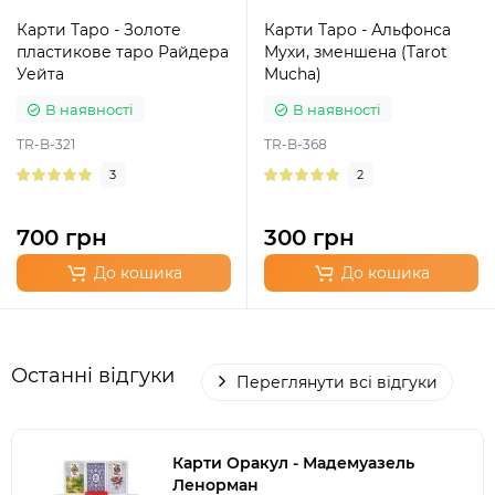
Карти Таро - Золоте
Карти Таро - Альфонса
пластикове таро Райдера
Мухи, зменшена (Tarot
Уейта
Mucha)
В наявності
В наявності
TR-B-321
TR-B-368
3
2
700 грн
300 грн
До кошика
До кошика
Останні відгуки
Переглянути всі відгуки
Карти Оракул - Мадемуазель
Ленорман