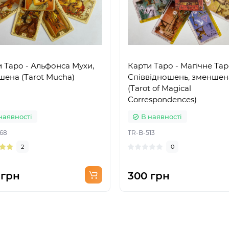
 Таро - Альфонса Мухи,
Карти Таро - Магічне Та
ена (Tarot Mucha)
Співвідношень, зменшен
(Tarot of Magical
Correspondences)
наявності
В наявності
68
TR-B-513
2
0
 грн
300 грн