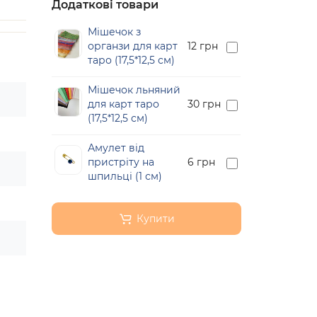
Додаткові товари
Мішечок з
органзи для карт
12 грн
таро (17,5*12,5 см)
Мішечок льняний
для карт таро
30 грн
(17,5*12,5 см)
Амулет від
пристріту на
6 грн
шпильці (1 см)
Купити