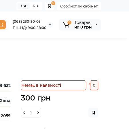
0
UA
RU
Особистий кабінет
(068) 230-30-03
Tоварів,
0
на
0 грн
ПН–НД: 9:00–18:00
Немає в наявності
0
B-532
300 грн
China
2059