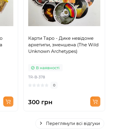
ро
Карти Таро - Дике невідоме
Карти Т
а
архетипи, зменшена (The Wild
зменшен
Unknown Archetypes)
В наявності
В на
TR-B-378
TR-B-515
0
300 грн
300 г
Переглянути всі відгуки