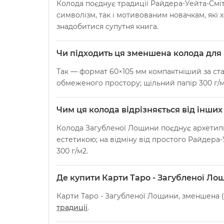
Колода поєднує традиції Райдера-Уейта-Сміта
символізм, так і мотивованим новачкам, які х
знадобитися супутня книга.
Чи підходить ця зменшена колода для
Так — формат 60×105 мм компактніший за ста
обмеженого простору; щільний папір 300 г/м
Чим ця колода відрізняється від інши
Колода Загубленої Лощини поєднує архетипи 
естетикою; на відміну від простого Райдера
300 г/м2.
Де купити Карти Таро - Загубленої Лощ
Карти Таро - Загубленої Лощини, зменшена (L
традиції
.