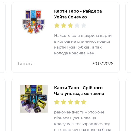
Карти Таро - Райдера
Уейта Сонечко
(Українська версія)
Нажаль коли відкрила карти
в колоді не опинилось одної
карти Туза Кубків , а так
колода красива мені
сподобалася.
Татьяна
30.07.2026
Карти Таро - Срібного
Чаклунства, зменшена
(Silver Witchcraft Tarot)
рекомендую тим,хто хоче
пізнати щось нове.ця
красуня в кольорах космосу
все знає. чудова колода,база