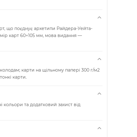
арт, що поєднує архетипи Райдера-Уейта-
змір карт 60×105 мм, мова видання —
колодам; карти на щільному папері 300 г/м2
тонкі карти.
і кольори та додатковий захист від