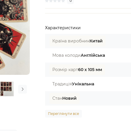
0
Характеристики
Країна виробник
Китай
Мова колоди
Англійська
Розмір карт
60 х 105 мм
Традиція
Унікальна
Стан
Новий
Переглянути все