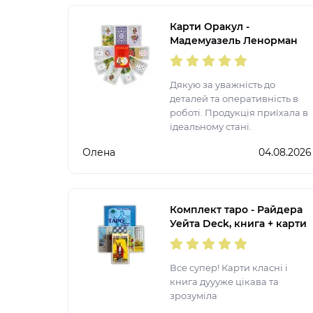
Карти Оракул -
Мадемуазель Ленорман
Дякую за уважність до
деталей та оперативність в
роботі. Продукція приїхала в
ідеальному стані.
Олена
04.08.2026
Комплект таро - Райдера
Уейта Deck, книга + карти
Все супер! Карти класні і
книга дуууже цікава та
зрозуміла