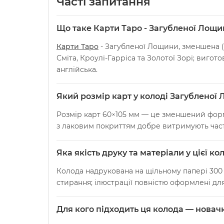
Часті запитання
Що таке Карти Таро - Загубленої Лощин
Карти Таро
- Загубленої Лощини, зменшена (L
Сміта, Кроулі-Гарріса та Золотої Зорі; виго
англійська.
Який розмір карт у колоді Загубленої 
Розмір карт 60×105 мм — це зменшений форма
з лаковим покриттям добре витримують часте 
Яка якість друку та матеріали у цієї ко
Колода надрукована на щільному папері 300 
стирання; ілюстрації повністю оформлені для
Для кого підходить ця колода — нова