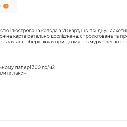
и
0
тю ілюстрована колода з 78 карт, що поєднує архети
і. Кожна карта ретельно досліджена, спроєктована та 
ість читань, зберігаючи при цьому похмуру елегантн
ьному папері 300 гр/м2
крите лаком