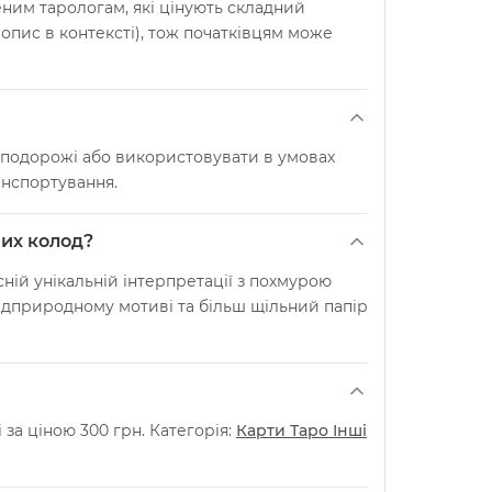
ченим тарологам, які цінують складний
(опис в контексті), тож початківцям може
в подорожі або використовувати в умовах
анспортування.
них колод?
ній унікальній інтерпретації з похмурою
надприродному мотиві та більш щільний папір
за ціною 300 грн. Категорія:
Карти Таро Інші