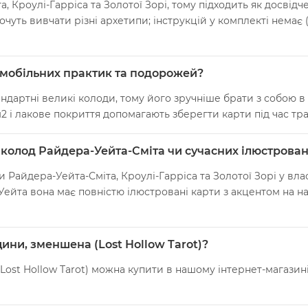
, Кроулі-Гарріса та Золотої Зорі, тому підходить як досвід
очуть вивчати різні архетипи; інструкцій у комплекті немає 
 мобільних практик та подорожей?
ндартні великі колоди, тому його зручніше брати з собою 
2 і лакове покриття допомагають зберегти карти під час тр
х колод Райдера-Уейта-Сміта чи сучасних ілюстрова
Райдера-Уейта-Сміта, Кроулі-Гарріса та Золотої Зорі у влас
-Уейта вона має повністю ілюстровані карти з акцентом на 
ини, зменшена (Lost Hollow Tarot)?
ost Hollow Tarot) можна купити в нашому інтернет-магазині 