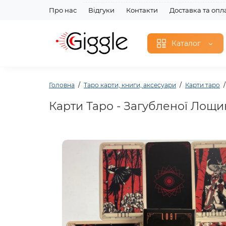
Про нас
Відгуки
Контакти
Доставка та опл
Каталог
Головна
Таро карти, книги, аксесуари
Карти таро
Карти Таро - Загубленої Лощин