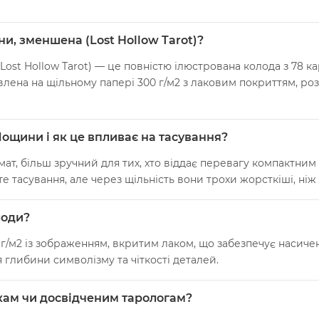
и, зменшена (Lost Hollow Tarot)?
ost Hollow Tarot) — це повністю ілюстрована колода з 78 к
товлена на щільному папері 300 г/м2 з лаковим покриттям, ро
Лощини і як це впливає на тасування?
т, більш зручний для тих, хто віддає перевагу компактним 
тасування, але через щільність вони трохи жорсткіші, ніж 
лоди?
г/м2 із зображенням, вкритим лаком, що забезпечує насичен
 глибини символізму та чіткості деталей.
чкам чи досвідченим тарологам?