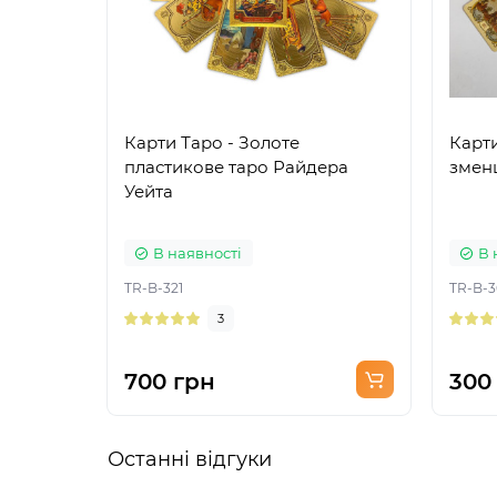
Карти Таро - Золоте
Карти
пластикове таро Райдера
зменш
Уейта
В наявності
В 
TR-B-321
TR-B-3
3
700 грн
300
Останні відгуки