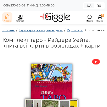
(068) 230-30-03
ПН–НД: 9:00–18:00
UA
RU
0
Головна
Категорії
Пошук
Кошик
Головна
Таро карти, книги, аксесуари
Карти таро
Комплект тар
Комплект таро - Райдера Уейта,
книга всі карти в розкладах + карти