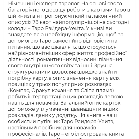
Німеччині експерт-таролог. На основі свого
багаторічного досвіду роботи з картами Таро в
цій книзі він пропонує чіткий та лаконічний
опис усіх 78 карт найпопулярнішої на сьогодні
колоди – Таро Райдера-Уейта. У книзі ви
знайдете всю необхідну інформацію, щоб за
допомогою Таро самостійно відповісти на
питання, що вас цікавлять, що стосуються
найрізноманітніших сфер життя: професійної
діяльності, романтичних відносин, пізнання
свого внутрішнього світу та інші. Зручна
структура книги дозволяє швидко знайти
потрібну карту, а опис значення карт у всіх
позиціях у трьох популярних розкладах
(Компас, Оракул кохання та Сліпа пляма)
робить інтерпретацію цих розкладів легкою
навіть для новачків. Загальний опис карток
допоможе у тлумаченні дванадцяти інших
розкладів, даних у додатку. Ця книга – ваш
особистий путівник Таро Райдера-Уейта,
настільний посібник для новачків і
професіоналів. Таро – его ілюстрована книга