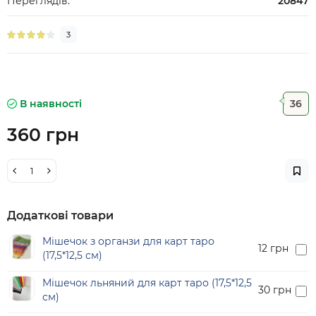
Переглядів:
20847
3
В наявності
36
360 грн
Додаткові товари
Мішечок з органзи для карт таро
12 грн
(17,5*12,5 см)
Мішечок льняний для карт таро (17,5*12,5
30 грн
см)