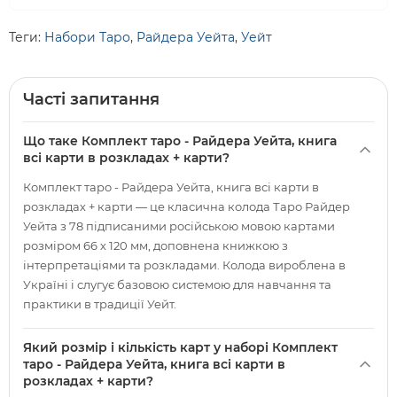
Теги:
Набори Таро
,
Райдера Уейта
,
Уейт
Часті запитання
Що таке Комплект таро - Райдера Уейта, книга
всі карти в розкладах + карти?
Комплект таро - Райдера Уейта, книга всі карти в
розкладах + карти — це класична колода Таро Райдер
Уейта з 78 підписаними російською мовою картами
розміром 66 х 120 мм, доповнена книжкою з
інтерпретаціями та розкладами. Колода вироблена в
Україні і слугує базовою системою для навчання та
практики в традиції Уейт.
Який розмір і кількість карт у наборі Комплект
таро - Райдера Уейта, книга всі карти в
розкладах + карти?