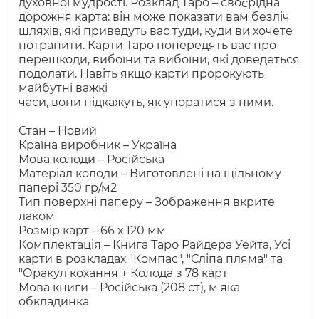
духовної мудрості. Розклад Таро – своєрідна
дорожня карта: він може показати вам безліч
шляхів, які приведуть вас туди, куди ви хочете
потрапити. Карти Таро попередять вас про
перешкоди, вибоїни та вибоїни, які доведеться
подолати. Навіть якщо карти пророкують
майбутні важкі
часи, вони підкажуть, як упоратися з ними.
Стан – Новий
Країна виробник – Україна
Мова колоди – Російська
Матеріал колоди – Виготовлені на щільному
папері 350 гр/м2
Тип поверхні паперу – Зображення вкрите
лаком
Розмір карт – 66 х 120 мм
Комплектація – Книга Таро Райдера Уейта, Усі
карти в розкладах "Компас", "Сліпа пляма" та
"Оракул кохання + Колода з 78 карт
Мова книги – Російська (208 ст), м'яка
обкладинка