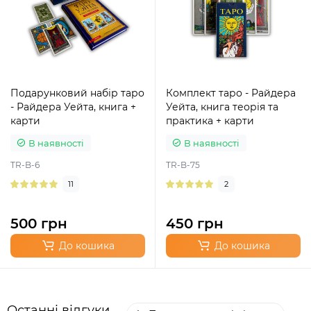
Подарунковий набір таро
Комплект таро - Райдера
- Райдера Уейта, книга +
Уейта, книга теорія та
карти
практика + карти
В наявності
В наявності
TR-B-6
TR-B-75
11
2
500 грн
450 грн
До кошика
До кошика
Останні відгуки