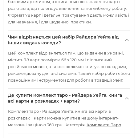
базовим архетипом, а книга пояснює значення карт і
розкладів, що полегшує вивчення та поглиблену роботу.
Формат 78 карт і детальні трактування дають можливість і
для навчання, і для щоденної практики.
Чим відрізняється цей набір Райдера Уейта від
інших видань колоди?
Цей комплект відрізняється тим, що виданий в Україні,
містить 78 карт розміром 66 х 120 мм і підписаний
російською мовою, а також включає книгу з розкладами,
рекомендовану для цієї системи. Такий набір робить його
повноцінним інструментом для роботи в традиції Уейт.
Де купити Комплект таро - Райдера Уейта, книга
всі карти в розкладах + карти?
Комплект таро - Райдера Уейта, книга всі карти в
розкладах + карти можна купити в нашому інтернет-
магазині за ціною 360 грн. Категорія:
Комплекти Таро
.