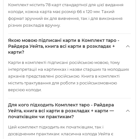
Комплект містить 78 карт стандартної для цієї видання
колоди, кожна карта має розмір 66 х 120 мм. Такий
формат зручний як для вивчення, так і для виконання
різних розкладів вручну.
Якою мовою підписані карти в Комплект таро -
Райдера Уейта, книга всі карти в розкладах +
карти?
Карти в комплекті підписані російською мовою, тому
інтерпретації на картинках і назви старших та молодших
арканів представлені російською. Книга в комплекті
містить трактування для роботи з російськомовною
версією колоди.
Для кого підходить Комплект таро - Райдера
Уейта, книга всі карти в розкладах + карти —
початківцям чи практикам?
Цей комплект підходить як початківцям, так і
досвідченим практикам: класична колода Уейта є