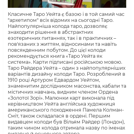
Класичне Таро Уейта є базою і в той самий час
"архетипом" всіх відомих на сьогодні Таро.
Найпопулярніша колода таро, дозволяє
знаходити рішення в абстрактних
езотеричних питаннях, так і в практичних –
пов'язаних з життям, відносинами та навіть
повсякденним побутом. До цієї колоди
рекомендується книга «Таро Уейта як
система». Карти підписані російською мовою.
Таро Райдера Уейта – один з найпопулярніших
варіантів дизайну колоди Таро. Розроблений в
1910 році Артуром Едвардом Уейтом,
знаменитим дослідником масонства, кабали та
містичних навчань, видним членом Ордена
«Золотої Зорі». Малюнки карт виконала під
керівництвом Уейта англійська художниця
американського походження Памела Колман-
Сміт, також складалася в ордені. Першим
видавцем колоди був Вільям Райдер (Лондон),
таким чином колода отримала назву по іменах
видавця й основного автора.