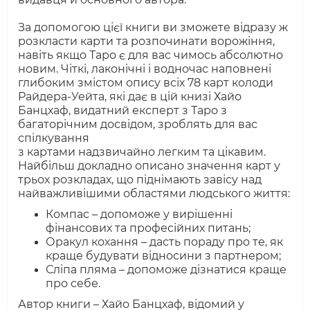
За допомогою цієї книги ви зможете відразу ж
розкласти карти та розпочинати ворожіння,
навіть якщо Таро є для вас чимось абсолютно
новим. Чіткі, лаконічні і водночас наповнені
глибоким змістом опису всіх 78 карт колоди
Райдера-Уейта, які дає в цій книзі Хайо
Банцхаф, видатний експерт з Таро з
багаторічним досвідом, зроблять для вас
спілкування
з картами надзвичайно легким та цікавим.
Найбільш докладно описано значення карт у
трьох розкладах, що піднімають завісу над
найважливішими областями людського життя:
Компас – допоможе у вирішенні
фінансових та професійних питань;
Оракул кохання – дасть пораду про те, як
краще будувати відносини з
партнером;
Сліпа пляма – допоможе дізнатися краще
про себе.
Автор книги – Хайо Банцхаф, відомий у