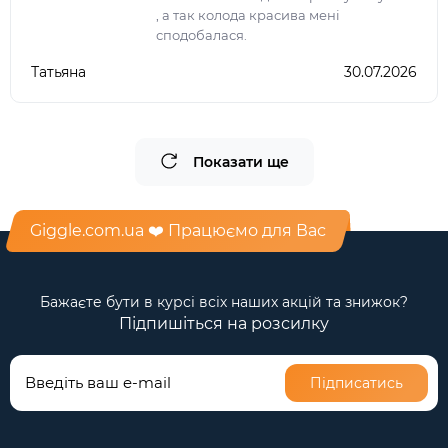
, а так колода красива мені
сподобалася.
Татьяна
30.07.2026
Показати ще
Giggle.com.ua ❤️ Працюємо для Вас
Бажаєте бути в курсі всіх наших акцій та знижок?
Підпишіться на розсилку
Підписатись