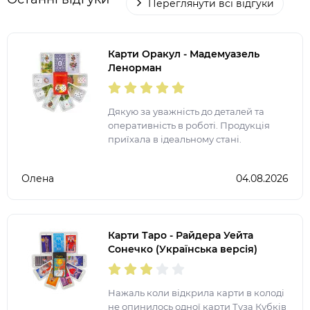
Переглянути всі відгуки
Карти Оракул - Мадемуазель
Ленорман
Дякую за уважність до деталей та
оперативність в роботі. Продукція
приїхала в ідеальному стані.
Олена
04.08.2026
Карти Таро - Райдера Уейта
Сонечко (Українська версія)
Нажаль коли відкрила карти в колоді
не опинилось одної карти Туза Кубків