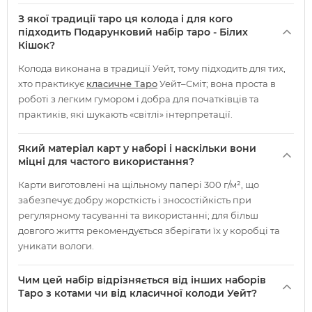
З якої традиції таро ця колода і для кого
підходить Подарунковий набір таро - Білих
Кішок?
Колода виконана в традиції Уейт, тому підходить для тих,
хто практикує
класичне Таро
Уейт–Сміт; вона проста в
роботі з легким гумором і добра для початківців та
практиків, які шукають «світлі» інтерпретації.
Який матеріал карт у наборі і наскільки вони
міцні для частого використання?
Карти виготовлені на щільному папері 300 г/м², що
забезпечує добру жорсткість і зносостійкість при
регулярному тасуванні та використанні; для більш
довгого життя рекомендується зберігати їх у коробці та
уникати вологи.
Чим цей набір відрізняється від інших наборів
Таро з котами чи від класичної колоди Уейт?