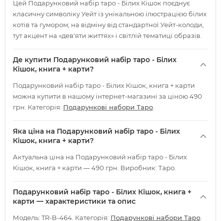
Цей Подарунковий набір таро - Білих Кішок поєднує
класичну символіку Уейт із унікальною ілюстрацією білих
котів та гумором; на відміну від стандартної Уейт-колоди,
тут акцент на «дев'яти життях» і світлій тематиці образів.
Де купити Подарунковий набір таро - Білих
Кішок, книга + карти?
Подарунковий набір таро - Білих Кішок, книга + карти
можна купити в нашому інтернет-магазині за ціною 490
грн. Категорія:
Подарункові набори Таро
.
Яка ціна на Подарунковий набір таро - Білих
Кішок, книга + карти?
Актуальна ціна на Подарунковий набір таро - Білих
Кішок, книга + карти — 490 грн. Виробник: Таро.
Подарунковий набір таро - Білих Кішок, книга +
карти — характеристики та опис
Модель: TR-B-464. Категорія:
Подарункові набори Таро
.