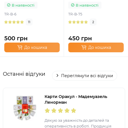
В наявності
В наявності
TR-B-6
TR-B-75
11
2
500 грн
450 грн
До кошика
До кошика
Останні відгуки
Переглянути всі відгуки
Карти Оракул - Мадемуазель
Ленорман
Дякую за уважність до деталей та
оперативність в роботі. Продукція