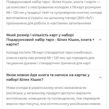
Подарунковий набір таро - Білих Кішок, книга + карти —
це комплект з ілюстрованою колодою з 78 карт розміром
66 × 120 мм у традиції Уейт та супровідною книгою; колода
виготовлена в Україні на щільному папері (300 г/м²) і
призначена для роботи зі «світлими» запитаннями.
Який розмір і кількість карт у наборі
Подарунковий набір таро - Білих Кішок, книга +
карти?
Колода містить 78 карт стандартної таро-комбінації,
кожна карта має розмір 66 × 120 мм, що підходить для
тасування руками і стандартних тримачів для карт.
Якою мовою йде книга та написи на картах у
наборі Білих Кішок?
Мова колоди в українському описі зазначена як
російська; у загальному продукті доступні варіанти
англійською, німецькою та голландською, тож перевірте
версію при покупці, яка містить книгу російською мовою.