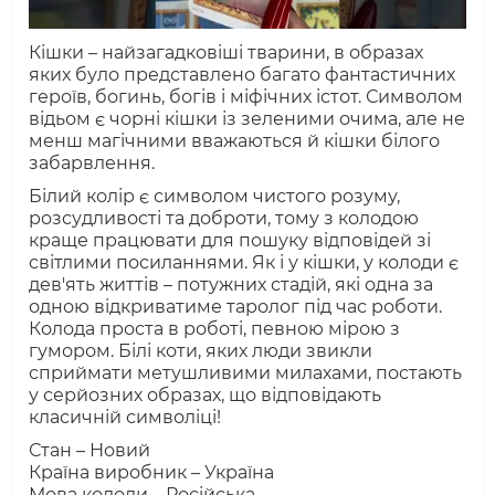
Кішки – найзагадковіші тварини, в образах
яких було представлено багато фантастичних
героїв, богинь, богів і міфічних істот. Символом
відьом є чорні кішки із зеленими очима, але не
менш магічними вважаються й кішки білого
забарвлення.
Білий колір є символом чистого розуму,
розсудливості та доброти, тому з колодою
краще працювати для пошуку відповідей зі
світлими посиланнями. Як і у кішки, у колоди є
дев'ять життів – потужних стадій, які одна за
одною відкриватиме таролог під час роботи.
Колода проста в роботі, певною мірою з
гумором. Білі коти, яких люди звикли
сприймати метушливими милахами, постають
у серйозних образах, що відповідають
класичній символіці!
Стан – Новий
Країна виробник – Україна
Мова колоди – Російська