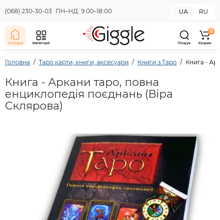
(068) 230-30-03
ПН–НД: 9:00–18:00
UA
RU
0
Головна
Категорії
Пошук
Кошик
Головна
Таро карти, книги, аксесуари
Книги з Таро
Книга - Ар
Книга - Аркани таро, повна
енциклопедія поєднань (Віра
Склярова)