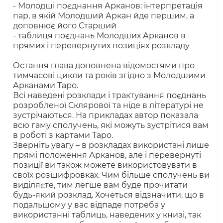
- Молодші поєднання Арканов: інтерпретація
пар, в якій Молодший Аркан йде першим, а
доповнює його Старший
- таблиця поєднань Молодших Арканов в
прямих і перевернутих позиціях розкладу
Остання глава доповнена відомостями про
тимчасові цикли та років згідно з Молодшими
Арканами Таро.
Всі наведені розклади і трактування поєднань
розробленої Склярової та ніде в літературі не
зустрічаються. На прикладах автор показала
всю гаму сполучень, які можуть зустрітися вам
в роботі з картами Таро.
Зверніть увагу – в розкладах використані лише
прямі положення Арканов, але і перевернуті
позиції ви також можете використовувати в
своїх розшифровках. Чим більше сполучень ви
виділяєте, тим легше вам буде прочитати
будь-який розклад. Хочеться відзначити, що в
подальшому у вас відпаде потреба у
використанні таблиць, наведених у книзі, так