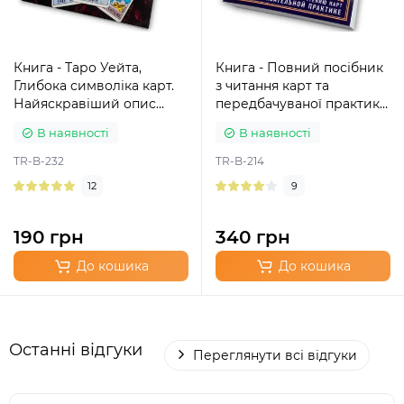
Книга - Таро Уейта,
Книга - Повний посібник
Глибока символіка карт.
з читання карт та
Найяскравіший опис
передбачуваної практики
(Мартин Велс)
(Костянтин Лаво, Ніна
В наявності
В наявності
Фролова)
TR-B-232
TR-B-214
12
9
190 грн
340 грн
До кошика
До кошика
Останні відгуки
Переглянути всі відгуки