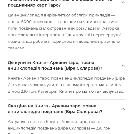
поєднаннях карт Таро?
Ця енциклопедія вирізняється обсягом прикладів —
понад 6000 поєднань — і поділом на чотири практичні
типи поєднань із ілюстрованими розкладами. Авторка
подає детальні інтерпретації для прямої і перевернутої
позицій, що робить її корисною як довідник при живих
сеансах.
Де купити Книга - Аркани таро, повна
енциклопедія поєднань (Віра Склярова)?
Книга - Аркани таро, повна енциклопедія поєднань (Віра
Склярова) можна купити в нашому інтернет-магазині за
ціною 230 грн. Категорія:
Книги про магію та чаклунство
.
Яка ціна на Книга - Аркани таро, повна
енциклопедія поєднань (Віра Склярова)?
Актуальна ціна на Книга - Аркани таро, повна
енциклопедія поєднань (Віра Склярова) — 230 грн.