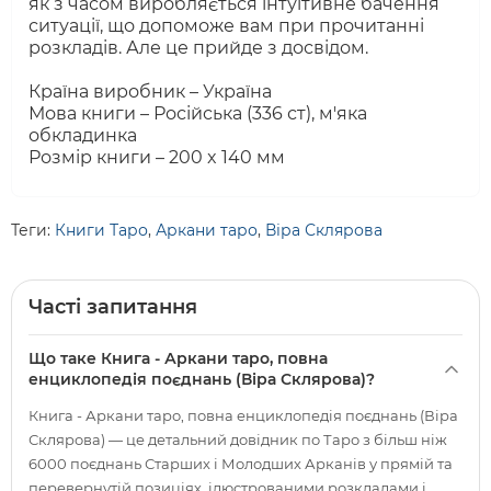
як з часом виробляється інтуїтивне бачення
ситуації, що допоможе вам при прочитанні
розкладів. Але це прийде з досвідом.
Країна виробник – Україна
Мова книги – Російська (336 ст), м'яка
обкладинка
Розмір книги – 200 x 140 мм
Теги:
Книги Таро
,
Аркани таро
,
Віра Склярова
Часті запитання
Що таке Книга - Аркани таро, повна
енциклопедія поєднань (Віра Склярова)?
Книга - Аркани таро, повна енциклопедія поєднань (Віра
Склярова) — це детальний довідник по Таро з більш ніж
6000 поєднань Старших і Молодших Арканів у прямій та
перевернутій позиціях, ілюстрованими розкладами і