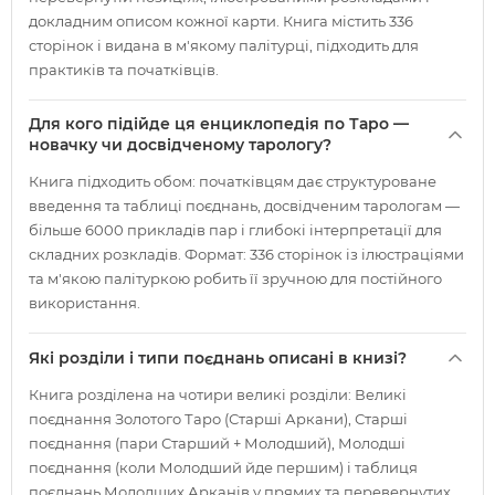
докладним описом кожної карти. Книга містить 336
сторінок і видана в м'якому палітурці, підходить для
практиків та початківців.
Для кого підійде ця енциклопедія по Таро —
новачку чи досвідченому тарологу?
Книга підходить обом: початківцям дає структуроване
введення та таблиці поєднань, досвідченим тарологам —
більше 6000 прикладів пар і глибокі інтерпретації для
складних розкладів. Формат: 336 сторінок із ілюстраціями
та м'якою палітуркою робить її зручною для постійного
використання.
Які розділи і типи поєднань описані в книзі?
Книга розділена на чотири великі розділи: Великі
поєднання Золотого Таро (Старші Аркани), Старші
поєднання (пари Старший + Молодший), Молодші
поєднання (коли Молодший йде першим) і таблиця
поєднань Молодших Арканів у прямих та перевернутих