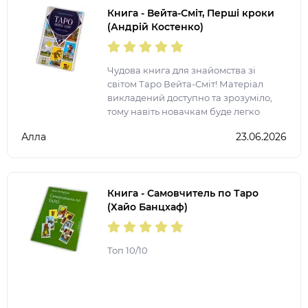
Книга - Вейта-Сміт, Перші кроки
(Андрій Костенко)
Чудова книга для знайомства зі
світом Таро Вейта-Сміт! Матеріал
викладений доступно та зрозуміло,
тому навіть новачкам буде легко
розібратися в основах роботи з
Алла
23.06.2026
картами. Особливо сподобалося, що в
книзі зібрані значення
Книга - Самовчитель по Таро
(Хайо Банцхаф)
Топ 10/10