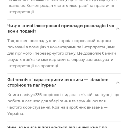
позиціях. Кожен розділ містить ілюстрації та практичні
інтерпретації.
Чи є в книзі ілюстровані приклади розкладів і як
вони подані?
Так, кожен розклад у книзі проілюстрований: картки
показані в позиціях з коментарями та інтерпретаціями
для прямого і перевернутого стану. Це дозволяє бачити
візуальні зв'язки між картами та одразу застосовувати
інтерпретації на практиці.
Які технічні характеристики книги — кількість
сторінок та палітурка?
Книга налічує 336 сторінок і видана в м'якій палітурці, що
робить її легшою для зберігання та зручнішою для
частого користування. Країна виробник вказана —
Україна.
Чим ця книга відрізняється від інших книг по