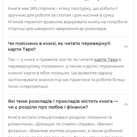
Книга має 265 сторінок і м'яку палітурку, що робить її
зручною для роботи за столом і для носіння в сумці.
М'який перепліт дозволяє відкривати книгу на потрібній
сторінці для швидкого звернення до розкладів.
Чи пояснено в книзі, як читати перевернуті
карти Таро?
Так — у книзі є правила про те, як читати
карти Таро
в
перевернутому положенні, а також короткі тлумачення
кожної карти в обох позиціях. Це дозволяє одразу
застосовувати знання під час практики та робити більш
точні інтерпретації.
Які теми розкладів і прикладів містить книга —
чи є розділи про любов і фінанси?
Книга містить спеціалізовані розділи: «Кохання та
романтика», «Домашні та сімейні справи», «Великі
фінанси», «Важливі життєві рішення», а також робочий