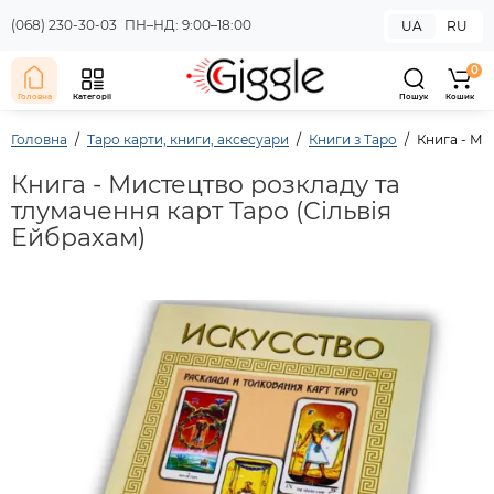
(068) 230-30-03
ПН–НД: 9:00–18:00
UA
RU
0
Головна
Категорії
Пошук
Кошик
Головна
Таро карти, книги, аксесуари
Книги з Таро
Книга - Ми
Книга - Мистецтво розкладу та
тлумачення карт Таро (Сільвія
Ейбрахам)