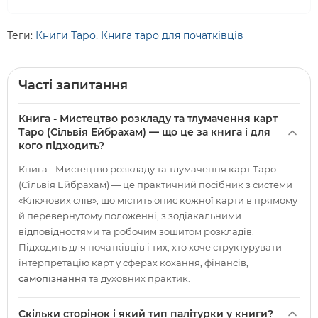
Теги:
Книги Таро
,
Книга таро для початківців
Часті запитання
Книга - Мистецтво розкладу та тлумачення карт
Таро (Сільвія Ейбрахам) — що це за книга і для
кого підходить?
Книга - Мистецтво розкладу та тлумачення карт Таро
(Сільвія Ейбрахам) — це практичний посібник з системи
«Ключових слів», що містить опис кожної карти в прямому
й перевернутому положенні, з зодіакальними
відповідностями та робочим зошитом розкладів.
Підходить для початківців і тих, хто хоче структурувати
інтерпретацію карт у сферах кохання, фінансів,
самопізнання
та духовних практик.
Скільки сторінок і який тип палітурки у книги?