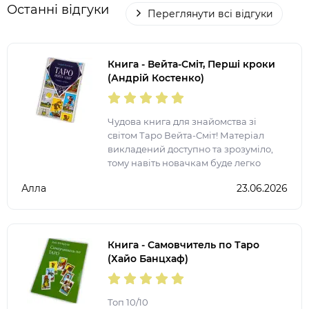
Останні відгуки
Переглянути всі відгуки
Книга - Вейта-Сміт, Перші кроки
(Андрій Костенко)
Чудова книга для знайомства зі
світом Таро Вейта-Сміт! Матеріал
викладений доступно та зрозуміло,
тому навіть новачкам буде легко
розібратися в основах роботи з
Алла
23.06.2026
картами. Особливо сподобалося, що в
книзі зібрані значення
Книга - Самовчитель по Таро
(Хайо Банцхаф)
Топ 10/10