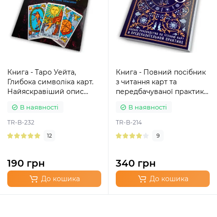
Книга - Таро Уейта,
Книга - Повний посібник
Глибока символіка карт.
з читання карт та
Найяскравіший опис
передбачуваної практики
(Мартин Велс)
(Костянтин Лаво, Ніна
В наявності
В наявності
Фролова)
TR-B-232
TR-B-214
12
9
190 грн
340 грн
До кошика
До кошика