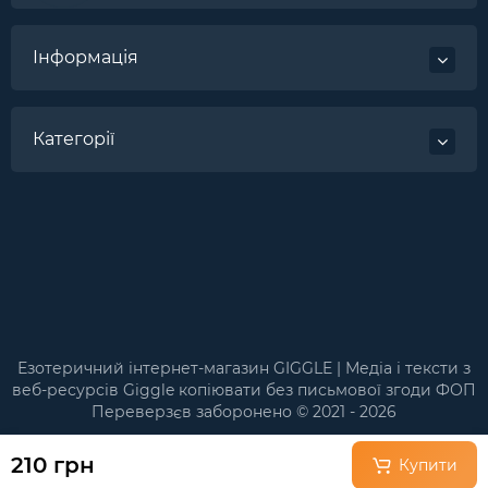
Інформація
Категорії
Езотеричний інтернет-магазин GIGGLE | Медіа і тексти з
веб-ресурсів Giggle копіювати без письмової згоди ФОП
Переверзєв заборонено © 2021 - 2026
210 грн
Купити
←
✕