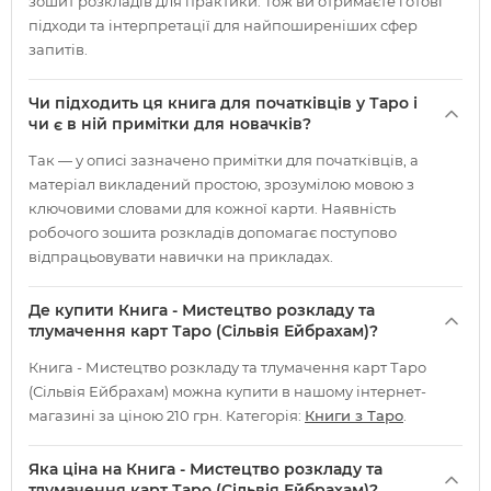
зошит розкладів для практики. Тож ви отримаєте готові
підходи та інтерпретації для найпоширеніших сфер
запитів.
Чи підходить ця книга для початківців у Таро і
чи є в ній примітки для новачків?
Так — у описі зазначено примітки для початківців, а
матеріал викладений простою, зрозумілою мовою з
ключовими словами для кожної карти. Наявність
робочого зошита розкладів допомагає поступово
відпрацьовувати навички на прикладах.
Де купити Книга - Мистецтво розкладу та
тлумачення карт Таро (Сільвія Ейбрахам)?
Книга - Мистецтво розкладу та тлумачення карт Таро
(Сільвія Ейбрахам) можна купити в нашому інтернет-
магазині за ціною 210 грн. Категорія:
Книги з Таро
.
Яка ціна на Книга - Мистецтво розкладу та
тлумачення карт Таро (Сільвія Ейбрахам)?