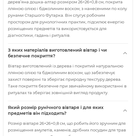
дерев’яна дошка-алтар розміром 26×26×0,8 см, покрита
лляною олією і бджолиним воском, з нанесеними по колу
рунами Старшого Футарка. Він слугує робочим
простором для рунологічних практик, підсилює енергію
розміщених предметів та використовується для
діагностики, гадань і ритуалів.
З яких матеріалів виготовлений вівтар і чи
безпечне покриття?
Вівтар виготовлений із дерева і покритий натуральною
лляною олією та бджолиним воском, що забезпечує
захист поверхні та зберігає природну текстуру дерева.
Таке покриття безпечне при звичайному використанні в
ритуалах та зберігає зовнішній вигляд продукту.
Який розмір рунічного вівтаря і для яких
предметів він підходить?
Розмір вівтаря 26×26×0,8 см, що робить його зручним для
розміщення амулетів, каменів, дрібних посудин для трав