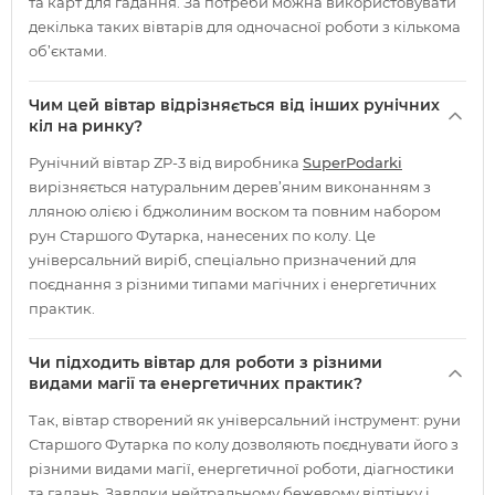
та карт для гадання. За потреби можна використовувати
декілька таких вівтарів для одночасної роботи з кількома
об’єктами.
Чим цей вівтар відрізняється від інших рунічних
кіл на ринку?
Рунічний вівтар ZP-3 від виробника
SuperPodarki
вирізняється натуральним дерев’яним виконанням з
лляною олією і бджолиним воском та повним набором
рун Старшого Футарка, нанесених по колу. Це
універсальний виріб, спеціально призначений для
поєднання з різними типами магічних і енергетичних
практик.
Чи підходить вівтар для роботи з різними
видами магії та енергетичних практик?
Так, вівтар створений як універсальний інструмент: руни
Старшого Футарка по колу дозволяють поєднувати його з
різними видами магії, енергетичної роботи, діагностики
та гадань. Завдяки нейтральному бежевому відтінку і