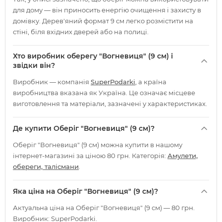
для дому — він приносить енергію очищення і захисту в
домівку. Дерев'яний формат 9 см легко розмістити на
стіні, біля вхідних дверей або на полиці.
Хто виробник оберегу "Вогневиця" (9 см) і
звідки він?
Виробник — компанія
SuperPodarki
, а країна
виробництва вказана як Україна. Це означає місцеве
виготовлення та матеріали, зазначені у характеристиках.
Де купити Оберіг "Вогневиця" (9 см)?
Оберіг "Вогневиця" (9 см) можна купити в нашому
інтернет-магазині за ціною 80 грн. Категорія:
Амулети,
обереги, талісмани
.
Яка ціна на Оберіг "Вогневиця" (9 см)?
Актуальна ціна на Оберіг "Вогневиця" (9 см) — 80 грн.
Виробник: SuperPodarki.