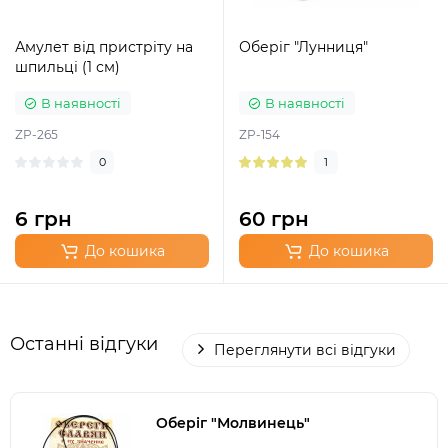
Амулет від пристріту на
Оберіг "Лунниця"
шпильці (1 см)
В наявності
В наявності
ZP-265
ZP-154
0
1
6 грн
60 грн
До кошика
До кошика
Останні відгуки
Переглянути всі відгуки
Оберіг "Молвинець"