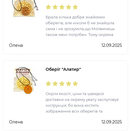
Брала кілька добре знайомих
оберегів, але ніколи б не знайшла
сама і не зрозуміла,що Молвинець
також мені потрібен. Тому окрема
подяка за широкий асортимент
Олена
12.09.2025
товару та зокрема оберегів
Оберіг "Алатир"
Окрім якості, ціни та швидкої
доставки на окрему увагу заслуговує
інструкція, бо вона містить
зображення всіх оберегів та
коротенький їх опис, тому не треба
Олена
12.09.2025
тепер шукати дану інформацію в
інтернеті