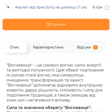
Амулет від пристріту на шпильці (1 см)
6 грн
Купити
Опис
Характеристики
Відгуки
0
"Вогневиця" – це символ вогню, сили, енергії
та життєвої потужності. Цей оберіг пов’язаний
із силою стихії вогню, яка символізує
очищення, трансформацію та захист.
"Вогневиця" допомагає відновити внутрішню
енергію, дарує рішучість, сміливість і силу для
подолання труднощів, а також захищає від
злих сил і негативного впливу.
Сила та значення оберегу "Вогневиця":