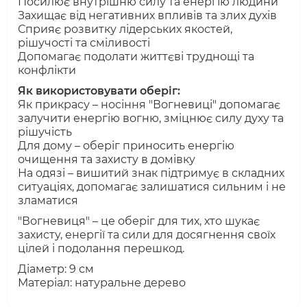
Посилює внутрішню силу та енергію людини
Захищає від негативних впливів та злих духів
Сприяє розвитку лідерських якостей,
рішучості та сміливості
Допомагає подолати життєві труднощі та
конфлікти
Як використовувати оберіг:
Як прикрасу – носіння "Вогневиці" допомагає
залучити енергію вогню, зміцнює силу духу та
рішучість
Для дому – оберіг приносить енергію
очищення та захисту в домівку
На одязі – вишитий знак підтримує в складних
ситуаціях, допомагає залишатися сильним і не
зламатися
"Вогневиця" – це оберіг для тих, хто шукає
захисту, енергії та сили для досягнення своїх
цілей і подолання перешкод.
Діаметр: 9 см
Матеріал: натуральне дерево