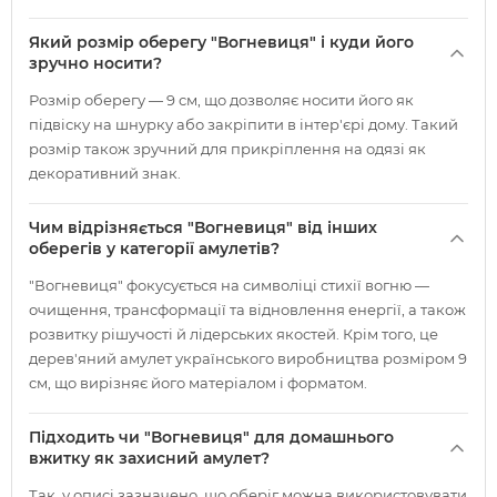
Який розмір оберегу "Вогневиця" і куди його
зручно носити?
Розмір оберегу — 9 см, що дозволяє носити його як
підвіску на шнурку або закріпити в інтер'єрі дому. Такий
розмір також зручний для прикріплення на одязі як
декоративний знак.
Чим відрізняється "Вогневиця" від інших
оберегів у категорії амулетів?
"Вогневиця" фокусується на символіці стихії вогню —
очищення, трансформації та відновлення енергії, а також
розвитку рішучості й лідерських якостей. Крім того, це
дерев'яний амулет українського виробництва розміром 9
см, що вирізняє його матеріалом і форматом.
Підходить чи "Вогневиця" для домашнього
вжитку як захисний амулет?
Так, у описі зазначено, що оберіг можна використовувати