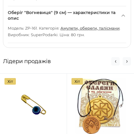
Оберіг "Вогневиця" (9 см) — характеристики та
опис
Модель: ZP-161. Категорія:
Амулети, обереги, талісмани
.
Виробник: SuperPodarki. Ціна: 80 грн.
Лідери продажів
Хіт
Хіт