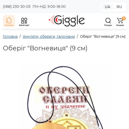
(068) 230-30-03
ПН–НД: 9:00–18:00
UA
RU
0
Головна
Категорії
Пошук
Кошик
Головна
Амулети, обереги, талісмани
Оберіг "Вогневиця" (9 см)
Оберіг "Вогневиця" (9 см)