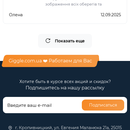
зображення всіх оберегів та
коротенький їх опис, тому не треба
Олена
12.09.2025
тепер шукати дану інформацію в
інтернеті
Показать еще
Giggle.com.ua ❤️ Работаем для Вас
Хотите быть в курсе всех акций и скидок?
Подпишитесь на нашу рассылку
Подписаться
г. Кропивницкий, ул. Евгения Маланюка 21а, 25015