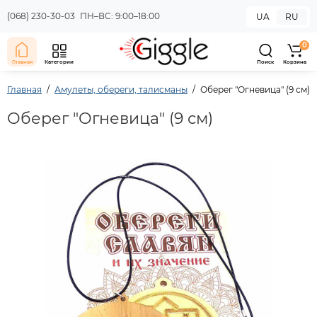
(068) 230-30-03
ПН–ВС: 9:00–18:00
UA
RU
0
Главная
Категории
Поиск
Корзина
Главная
Амулеты, обереги, талисманы
Оберег "Огневица" (9 см)
Оберег "Огневица" (9 см)