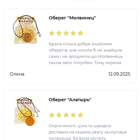
Оберег "Молвинец"
Брала кілька добре знайомих
оберегів, але ніколи б не знайшла
сама і не зрозуміла,що Молвинець
також мені потрібен. Тому окрема
подяка за широкий асортимент
Олена
12.09.2025
товару та зокрема оберегів
Оберег "Алатырь"
Окрім якості, ціни та швидкої
доставки на окрему увагу заслуговує
інструкція, бо вона містить