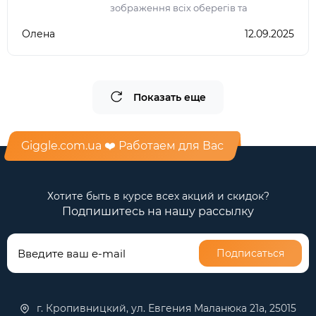
зображення всіх оберегів та
коротенький їх опис, тому не треба
Олена
12.09.2025
тепер шукати дану інформацію в
інтернеті
Показать еще
Giggle.com.ua ❤️ Работаем для Вас
Хотите быть в курсе всех акций и скидок?
Подпишитесь на нашу рассылку
Подписаться
г. Кропивницкий, ул. Евгения Маланюка 21а, 25015