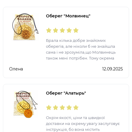
Оберег "Молвинец"
Брала кілька добре знайомих
оберегів, але ніколи б не знайшла
сама і не зрозуміла,що Молвинець
також мені потрібен. Тому окрема
подяка за широкий асортимент
Олена
12.09.2025
товару та зокрема оберегів
Оберег "Алатырь"
Окрім якості, ціни та швидкої
доставки на окрему увагу заслуговує
інструкція, бо вона містить