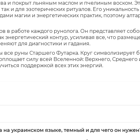
ева и покрыт льняным маслом и пчелиным воском. Э
 так и для эзотерических ритуалов. Его уникальность
ами магии и энергетических практик, поэтому алтар
в в работе каждого рунолога. Он представляет собо
как энергетический контур, усиливая все, что разме
меняют для диагностики и гадания.
 все руны Старшего Футарка. Круг символизирует бе
оплощает силу всей Вселенной: Верхнего, Среднего
читься поддержкой всех этих энергий.
а на украинском языке, темный и для чего он нужен