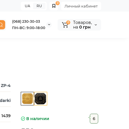
0
UA
RU
Личный кабинет
(068) 230-30-03
Tоваров,
0
на
0 грн
ПН–ВС: 9:00–18:00
ZP-4
darki
1439
В наличии
6