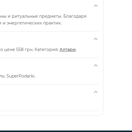
аны и ритуальные предметы. Благодаря
 и энергетических практик.
о цене 558 грн. Категория:
Алтари
.
ь: SuperPodarki.
е