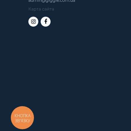
admin@giggle.com.ua
Карта сайта
КНОПКА
ЗВ'ЯЗКУ