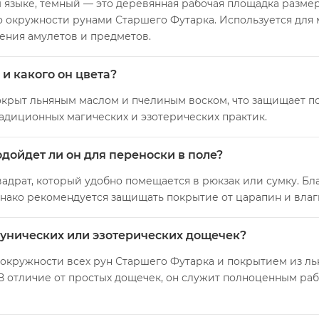
 языке, темный — это деревянная рабочая площадка размер
окружности рунами Старшего Футарка. Используется для м
ления амулетов и предметов.
и какого он цвета?
окрыт льняным маслом и пчелиным воском, что защищает п
адиционных магических и эзотерических практик.
дойдет ли он для переноски в поле?
квадрат, который удобно помещается в рюкзак или сумку. 
днако рекомендуется защищать покрытие от царапин и влаг
 рунических или эзотерических дощечек?
окружности всех рун Старшего Футарка и покрытием из льн
В отличие от простых дощечек, он служит полноценным раб