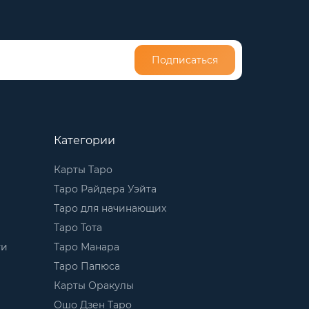
Подписаться
Категории
Карты Таро
Таро Райдера Уэйта
Таро для начинающих
Таро Тота
ти
Таро Манара
Таро Папюса
Карты Оракулы
Ошо Дзен Таро