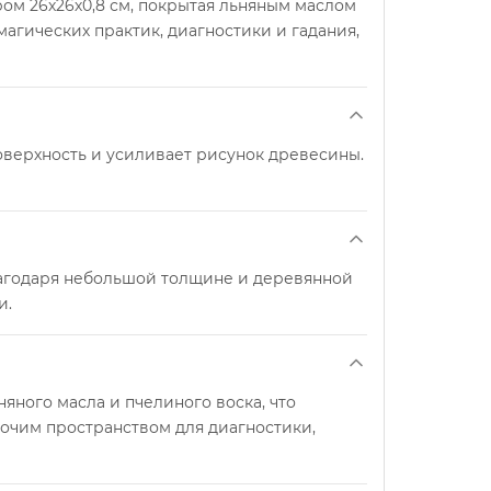
ом 26х26х0,8 см, покрытая льняным маслом
агических практик, диагностики и гадания,
оверхность и усиливает рисунок древесины.
Благодаря небольшой толщине и деревянной
и.
яного масла и пчелиного воска, что
очим пространством для диагностики,