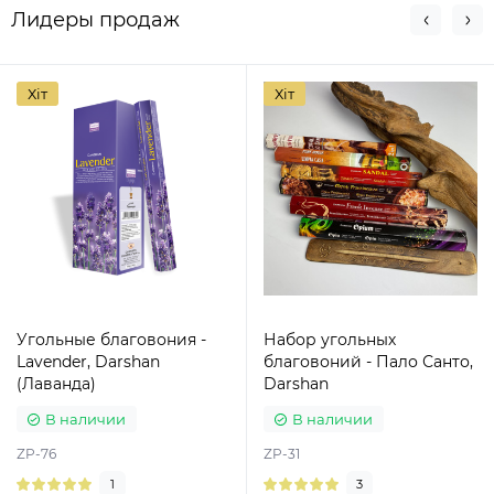
Лидеры продаж
Хіт
Хіт
Угольные благовония -
Набор угольных
Lavender, Darshan
благовоний - Пало Санто,
(Лаванда)
Darshan
В наличии
В наличии
ZP-76
ZP-31
1
3