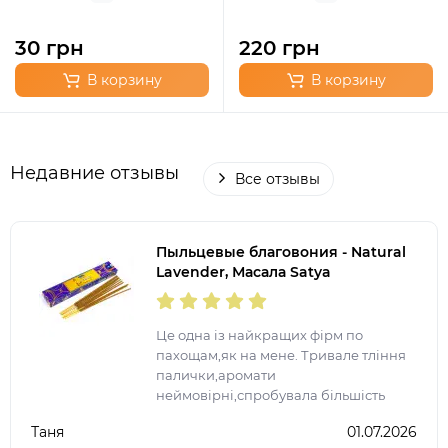
30 грн
220 грн
В корзину
В корзину
Недавние отзывы
Все отзывы
Пыльцевые благовония - Natural
Lavender, Масала Satya
(Натуральная Лаванда)
Це одна із найкращих фірм по
пахощам,як на мене. Тривале тління
палички,аромати
неймовірні,спробувала більшість
представлених ароматів. Після
Таня
01.07.2026
запалення ще на довго залишається