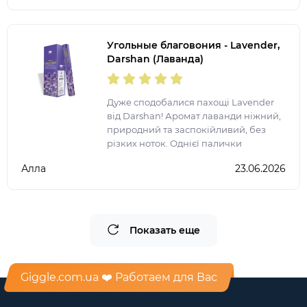
аромат у квартирі.
Угольные благовония - Lavender,
Darshan (Лаванда)
Дуже сподобалися пахощі Lavender
від Darshan! Аромат лаванди ніжний,
природний та заспокійливий, без
різких ноток. Однієї палички
достатньо, щоб наповнити кімнату
Алла
23.06.2026
атмосферою затишку, гармонії та
релаксу. Ідеально підходя
Показать еще
Giggle.com.ua ❤️ Работаем для Вас