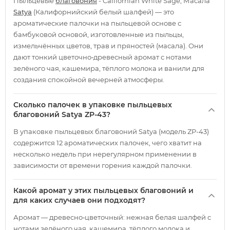
Пыльцевые
благовония
- Californian White Sage, Масала
Satya
(Калифорнийский белый шалфей) — это
ароматические палочки на пыльцевой основе с
бамбуковой основой, изготовленные из пыльцы,
измельчённых цветов, трав и пряностей (масала). Они
дают тонкий цветочно‑древесный аромат с нотами
зелёного чая, кашемира, тёплого молока и ванили для
создания спокойной вечерней атмосферы.
Сколько палочек в упаковке пыльцевых
благовоний Satya ZP-43?
В упаковке пыльцевых благовоний Satya (модель ZP-43)
содержится 12 ароматических палочек, чего хватит на
несколько недель при нерегулярном применении в
зависимости от времени горения каждой палочки.
Какой аромат у этих пыльцевых благовоний и
для каких случаев они подходят?
Аромат — древесно‑цветочный: нежная белая шалфей с
нотами зелёного чая, кашемира, тёплого молока и