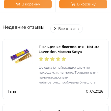
В корзину
В корзину
Недавние отзывы
Все отзывы
Пыльцевые благовония - Natural
Lavender, Масала Satya
(Натуральная Лаванда)
Це одна із найкращих фірм по
пахощам,як на мене. Тривале тління
палички,аромати
неймовірні,спробувала більшість
представлених ароматів. Після
Таня
01.07.2026
запалення ще на довго залишається
аромат у квартирі.