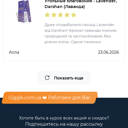
Угольные благовония - Lavender,
Darshan (Лаванда)
Дуже сподобалися пахощі Lavender
від Darshan! Аромат лаванди ніжний,
природний та заспокійливий, без
різких ноток. Однієї палички
достатньо, щоб наповнити кімнату
Алла
23.06.2026
атмосферою затишку, гармонії та
релаксу. Ідеально підходя
Показать еще
Giggle.com.ua ❤️ Работаем для Вас
Хотите быть в курсе всех акций и скидок?
Подпишитесь на нашу рассылку