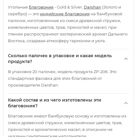
Угольные
благовония
- Gold & Silver,
Darshan
(Золото и
серебро) — это
индийские благовония
на бамбуковой
палочке, изготовленные из смеси древесной стружки,
измельчённых цветов, трав, пряностей и масел; при
тлении распространяют эзотерический аромат Дальнего
Востока, создавая атмосферу гармонии и уюта.
Сколько палочек в упаковке и какая модель
продукта?
В упаковке 20 палочек, модель продукта ZP-206. Это
стандартная фасовка для этих благовоний от
производителя Darshan.
Какой состав и из чего изготовлены эти
благовония?
Благовония имеют бамбуковую основу и изготовлены из
смеси древесной стружки, измельчённых цветов, трав,
пряностей и ароматических масел; в описании не
указаны синтетические наполнители.