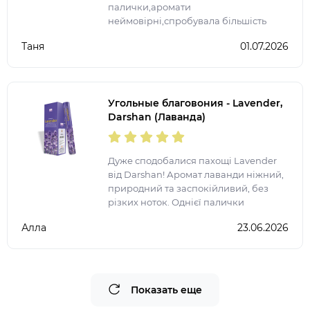
палички,аромати
неймовірні,спробувала більшість
представлених ароматів. Після
Таня
01.07.2026
запалення ще на довго залишається
аромат у квартирі.
Угольные благовония - Lavender,
Darshan (Лаванда)
Дуже сподобалися пахощі Lavender
від Darshan! Аромат лаванди ніжний,
природний та заспокійливий, без
різких ноток. Однієї палички
достатньо, щоб наповнити кімнату
Алла
23.06.2026
атмосферою затишку, гармонії та
релаксу. Ідеально підходя
Показать еще