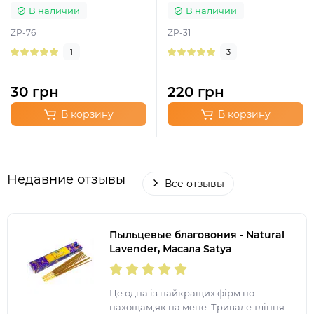
В наличии
В наличии
ZP-76
ZP-31
1
3
30 грн
220 грн
В корзину
В корзину
Недавние отзывы
Все отзывы
Пыльцевые благовония - Natural
Lavender, Масала Satya
(Натуральная Лаванда)
Це одна із найкращих фірм по
пахощам,як на мене. Тривале тління