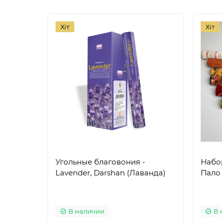
Хіт
Хіт
Угольные благовония -
Набо
Lavender, Darshan (Лаванда)
Пало 
В наличии
В 