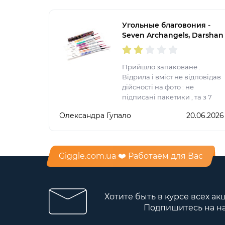
ще на довго залишається
аромат у квартирі.
Угольные благовония -
Seven Archangels, Darshan
(Семь Архангелов)
Прийшло запаковане .
Відрила і вміст не відповідав
дійсності на фото : не
підписані пакетики , та з 7
пакетиків лише 6.
Олександра Гупало
20.06.2026
Giggle.com.ua ❤️ Работаем для Вас
Хотите быть в курсе всех ак
Подпишитесь на н