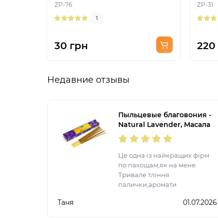
ZP-76
ZP-31
1
30 грн
220
Недавние отзывы
Пыльцевые благовония -
Natural Lavender, Масала
Satya (Натуральная
Лаванда)
Це одна із найкращих фірм
по пахощам,як на мене.
Тривале тління
палички,аромати
неймовірні,спробувала
Таня
01.07.2026
більшість представлених
ароматів. Після запалення