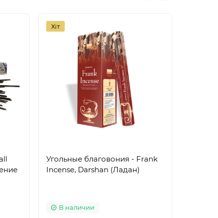
Хіт
Хіт
ll
Угольные благовония - Frank
Угольны
чение
Incense, Darshan (Ладан)
Frankin
и Лада
В наличии
В на