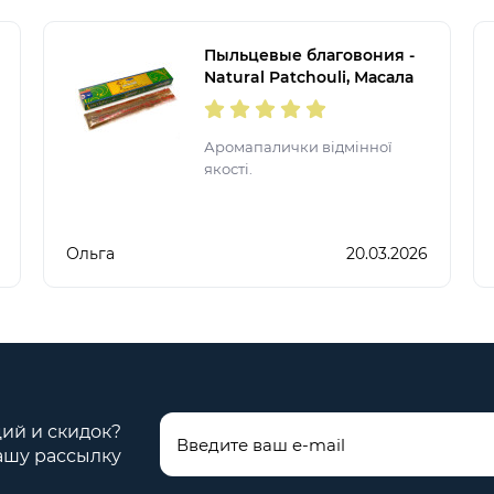
гармонії та релаксу. Ідеально
підходя
Пыльцевые благовония -
Natural Patchouli, Масала
Satya (Натуральный
пачули)
Аромапалички відмінної
якості.
Ольга
20.03.2026
ций и скидок?
ашу рассылку