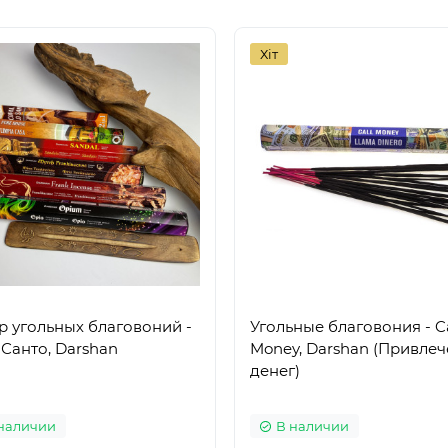
Хіт
р угольных благовоний -
Угольные благовония - Ca
Санто, Darshan
Money, Darshan (Привле
денег)
наличии
В наличии