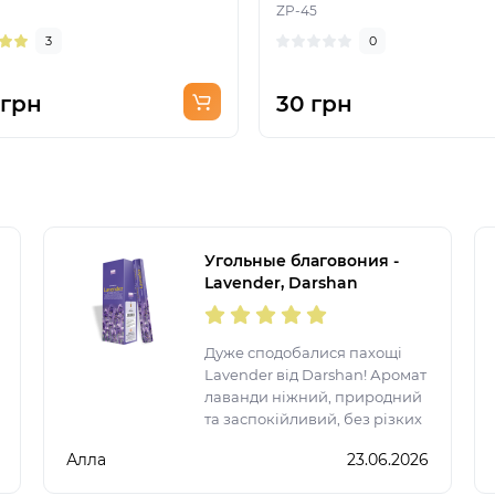
ZP-45
3
0
 грн
30 грн
Угольные благовония -
Lavender, Darshan
(Лаванда)
Дуже сподобалися пахощі
Lavender від Darshan! Аромат
лаванди ніжний, природний
та заспокійливий, без різких
ноток. Однієї палички
Алла
23.06.2026
достатньо, щоб наповнити
кімнату атмосферою затишку,