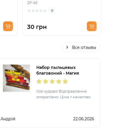
ZP-63
ZP-19
0
30 грн
30 гр
Все отзывы
Набор пыльцевых
благовоний - Магия
торговца, Масала Satya
Усе чудово! Відправлення
оператівно. Ціна = качество.
Андрій
22.06.2026