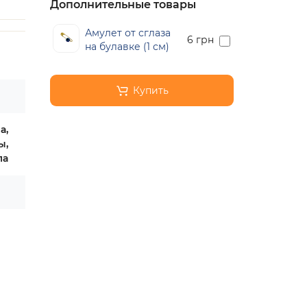
Дополнительные товары
Амулет от сглаза
6 грн
на булавке (1 см)
Купить
а,
ы,
ла