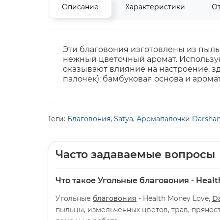
Описание
Характеристики
О
Эти благовония изготовлены из пыльц
нежный цветочный аромат. Использую
оказывают влияние на настроение, зд
палочек): бамбуковая основа и арома
Теги:
Благовония
,
Satya
,
Аромапалочки Darsha
Часто задаваемые вопросы
Что такое Угольные благовония - Healt
Угольные
благовония
- Health Money Love,
D
пыльцы, измельчённых цветов, трав, пряно