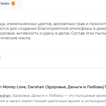
тзывы
1
ы, измельчённых цветов, ароматных трав и пряносте
тся для создания благоприятной атмосферы в доме 
оровье, активность и удачу в делах. Состав этих пы
тические масла.
n
h Money Love, Darshan (Здоровье, Деньги и Любовь)
arshan
(Здоровье, Деньги и Любовь) — это пыльцевые аром
стей и масел; имеют тонкий цветочный аромат и использую