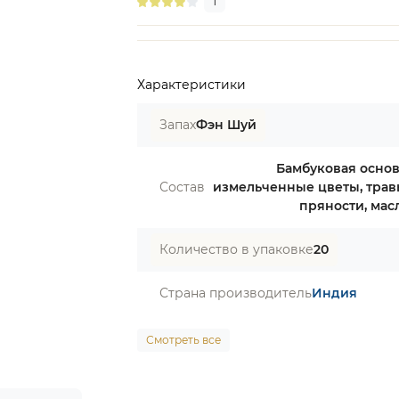
1
Характеристики
Запах
Фэн Шуй
Бамбуковая основ
Состав
измельченные цветы, трав
пряности, мас
Количество в упаковке
20
Страна производитель
Индия
Смотреть все