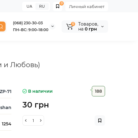
0
UA
RU
Личный кабинет
(068) 230-30-03
Tоваров,
0
на
0 грн
ПН–ВС: 9:00–18:00
и и Любовь)
В наличии
188
ZP-71
30 грн
rshan
1254