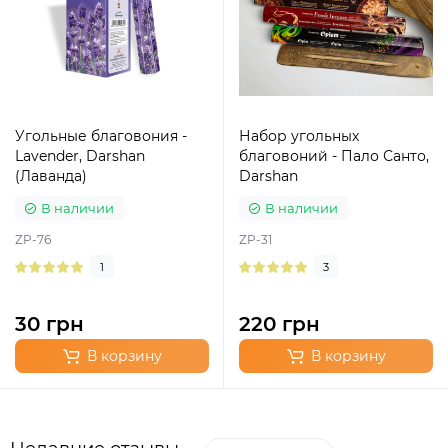
Угольные благовония -
Набор угольных
Lavender, Darshan
благовоний - Пало Санто,
(Лаванда)
Darshan
В наличии
В наличии
ZP-76
ZP-31
1
3
30 грн
220 грн
В корзину
В корзину