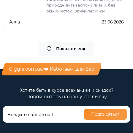
природний та заспокійливий, без
різких ноток. Однієї палички
достатньо, щоб наповнити кімнату
Алла
23.06.2026
атмосферою затишку, гармонії та
релаксу. Ідеально підходя
Показать еще
Giggle.com.ua ❤️ Работаем для Вас
Хотите быть в курсе всех акций и скидок?
Подпишитесь на нашу рассылку
Подписаться