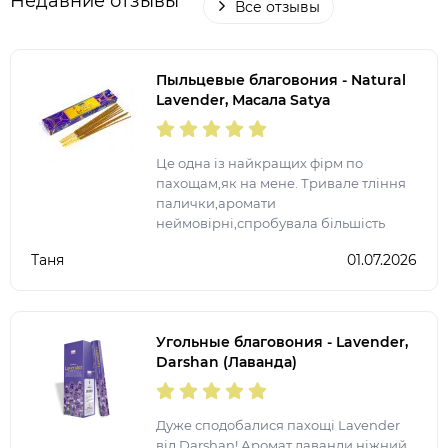
Недавние отзывы
Все отзывы
Пыльцевые благовония - Natural
Lavender, Масала Satya
(Натуральная Лаванда)
Це одна із найкращих фірм по
пахощам,як на мене. Тривале тління
палички,аромати
неймовірні,спробувала більшість
представлених ароматів. Після
Таня
01.07.2026
запалення ще на довго залишається
аромат у квартирі.
Угольные благовония - Lavender,
Darshan (Лаванда)
Дуже сподобалися пахощі Lavender
від Darshan! Аромат лаванди ніжний,