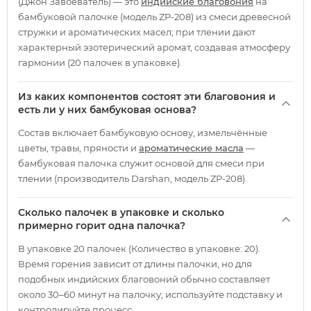
(Джон Завоеватель) — это
индийские благовония
на
бамбуковой палочке (модель ZP-208) из смеси древесной
стружки и ароматических масел; при тлении дают
характерный эзотерический аромат, создавая атмосферу
гармонии (20 палочек в упаковке).
Из каких компонентов состоят эти благовония и
есть ли у них бамбуковая основа?
Состав включает бамбуковую основу, измельчённые
цветы, травы, пряности и
ароматические масла
—
бамбуковая палочка служит основой для смеси при
тлении (производитель Darshan, модель ZP-208).
Сколько палочек в упаковке и сколько
примерно горит одна палочка?
В упаковке 20 палочек (Количество в упаковке: 20).
Время горения зависит от длины палочки, но для
подобных индийских благовоний обычно составляет
около 30–60 минут на палочку; используйте подставку и
контролируйте процесс.