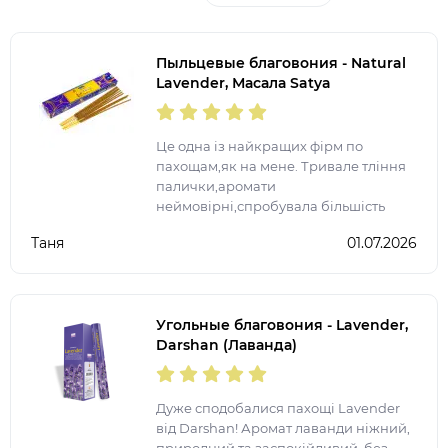
Пыльцевые благовония - Natural
Lavender, Масала Satya
(Натуральная Лаванда)
Це одна із найкращих фірм по
пахощам,як на мене. Тривале тління
палички,аромати
неймовірні,спробувала більшість
представлених ароматів. Після
Таня
01.07.2026
запалення ще на довго залишається
аромат у квартирі.
Угольные благовония - Lavender,
Darshan (Лаванда)
Дуже сподобалися пахощі Lavender
від Darshan! Аромат лаванди ніжний,