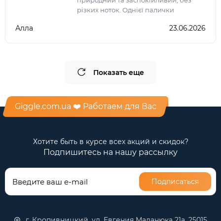
природний та заспокійливий, без
різких ноток. Однієї палички
достатньо, щоб наповнити кімнату
Алла
23.06.2026
атмосферою затишку, гармонії та
релаксу. Ідеально підходя
Показать еще
Giggle.com.ua ❤️ Работаем для Вас
Хотите быть в курсе всех акций и скидок?
Подпишитесь на нашу рассылку
Подписаться
г. Кропивницкий, ул. Евгения Маланюка 21а, 25015