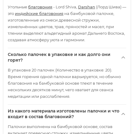
Угольные
благовония
- Lord Shiva,
Darshan
(Лорд Шива) —
это
индийские благовония
на бамбуковой палочке,
изготовленные из смеси древесной стружки,
измельчённых цветов, трав, пряностей и масел; при
тлении выделяют альдегидный аромат Дальнего Востока,
создавая атмосферу уюта и гармонии.
Сколько палочек в упаковке и как долго они
горят?
В упаковке 20 палочек (Количество в упаковке: 20).
Время горения одной палочки варьируется, но обычно
благовония на бамбуковой основе тлеют в течение
нескольких десятков минут, чего хватает для сеанса
медитации или расслабления.
Из какого материала изготовлены палочки и что
входит в состав благовоний?
Палочки выполнены на бамбуковой основе; состав
включает древесную стружку, измельчённые цветы,