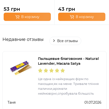
53 грн
43 грн
В корзину
В корзину
Недавние отзывы
Все отзывы
Пыльцевые благовония - Natural
Lavender, Масала Satya
(Натуральная Лаванда)
Це одна із найкращих фірм по
пахощам,як на мене. Тривале тління
палички,аромати
неймовірні,спробувала більшість
представлених ароматів. Після
Таня
01.07.2026
запалення ще на довго залишається
аромат у квартирі.