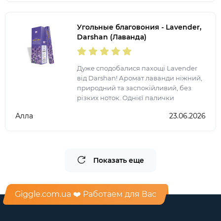
Угольные благовония - Lavender,
Darshan (Лаванда)
Дуже сподобалися пахощі Lavender
від Darshan! Аромат лаванди ніжний,
природний та заспокійливий, без
різких ноток. Однієї палички
достатньо, щоб наповнити кімнату
Алла
23.06.2026
атмосферою затишку, гармонії та
релаксу. Ідеально підходя
Показать еще
Giggle.com.ua ❤️ Работаем для Вас