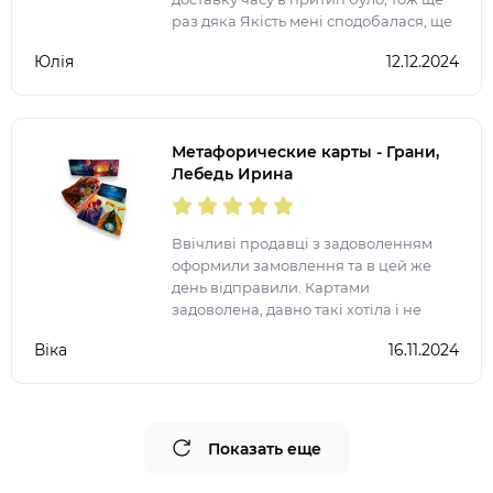
раз дяка Якість мені сподобалася, ще
не працювали, взяла на подарунок
Юлія
12.12.2024
Метафорические карты - Грани,
Лебедь Ирина
Ввічливі продавці з задоволенням
оформили замовлення та в цей же
день відправили. Картами
задоволена, давно такі хотіла і не
пошкодувала ні на секунду. Якість
Віка
16.11.2024
відповідає дійсності. Зручні та
приємні на дотик. Цікаво нада
Показать еще