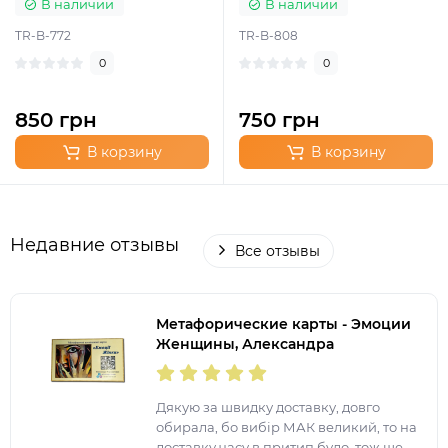
В наличии
В наличии
TR-B-772
TR-B-808
0
0
850 грн
750 грн
В корзину
В корзину
Недавние отзывы
Все отзывы
Метафорические карты - Эмоции
Женщины, Александра
Чередниченко (Украинская
версия)
Дякую за швидку доставку, довго
обирала, бо вибір МАК великий, то на
доставку часу в притип було, тож ще