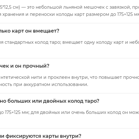
7,5*12,5 см) — это небольшой льняной мешочек с завязкой, 
я хранения и переноски колоды карт размером до 175×125 м
ько карт он вмещает?
для стандартных колод таро; вмещает одну колоду карт и не
чек и он прочный?
нтетической нити и проклеен внутри, что повышает прочно
ность при аккуратном использовании.
но больших или двойных колод таро?
о 175×125 мм; для двойных или очень больших колод он м
ли фиксируются карты внутри?