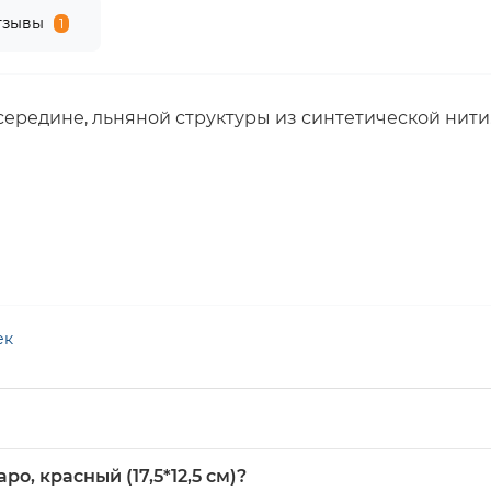
тзывы
1
середине, льняной структуры из синтетической нити
ек
о, красный (17,5*12,5 см)?