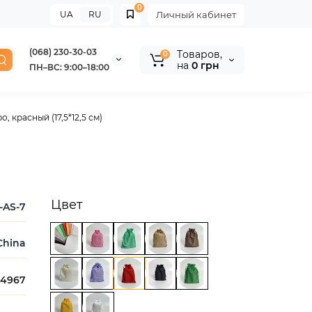
0
UA
RU
Личный кабинет
(068) 230-30-03
Tоваров,
0
на
0 грн
ПН–ВС: 9:00–18:00
 красный (17,5*12,5 см)
Цвет
-AS-7
China
4967