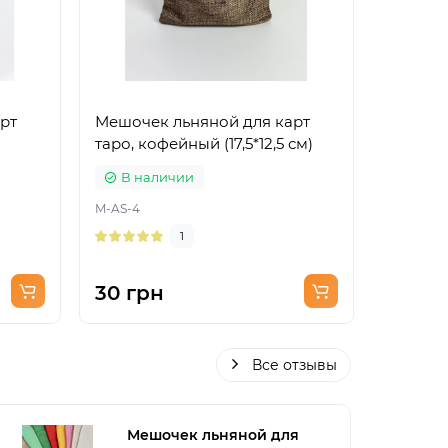
рт
Мешочек льняной для карт
Мешоче
таро, кофейный (17,5*12,5 см)
таро, си
В наличии
В на
M-AS-4
M-AS-6
1
30 грн
30 гр
Все отзывы
Мешочек льняной для