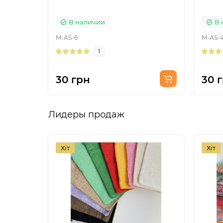
В наличии
В 
M-AS-6
M-AS-
1
30 грн
30 
Лидеры продаж
Хіт
Хіт