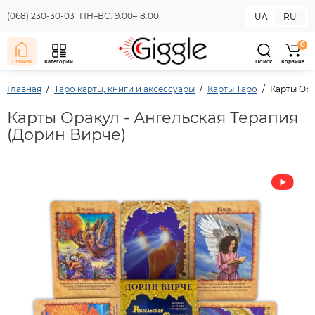
(068) 230-30-03
ПН–ВС: 9:00–18:00
UA
RU
0
Главная
Категории
Поиск
Корзина
Главная
Таро карты, книги и аксессуары
Карты Таро
Карты Ора
Карты Оракул - Ангельская Терапия
(Дорин Вирче)