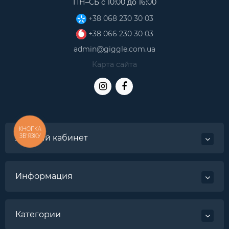
ПН–СБ с 10:00 до 16:00
+38 068 230 30 03
+38 066 230 30 03
admin@giggle.com.ua
Карта сайта
КНОПКА
ЗВ'ЯЗКУ
Личный кабинет
Информация
Категории