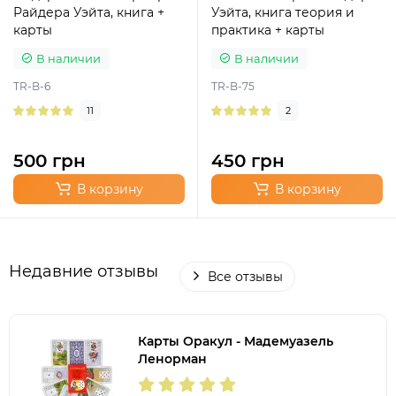
Райдера Уэйта, книга +
Уэйта, книга теория и
карты
практика + карты
В наличии
В наличии
TR-B-6
TR-B-75
11
2
500 грн
450 грн
В корзину
В корзину
Недавние отзывы
Все отзывы
Карты Оракул - Мадемуазель
Ленорман