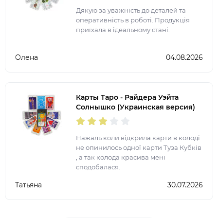
Дякую за уважність до деталей та
оперативність в роботі. Продукція
приїхала в ідеальному стані.
Олена
04.08.2026
Карты Таро - Райдера Уэйта
Солнышко (Украинская версия)
Нажаль коли відкрила карти в колоді
не опинилось одної карти Туза Кубків
, а так колода красива мені
сподобалася.
Татьяна
30.07.2026