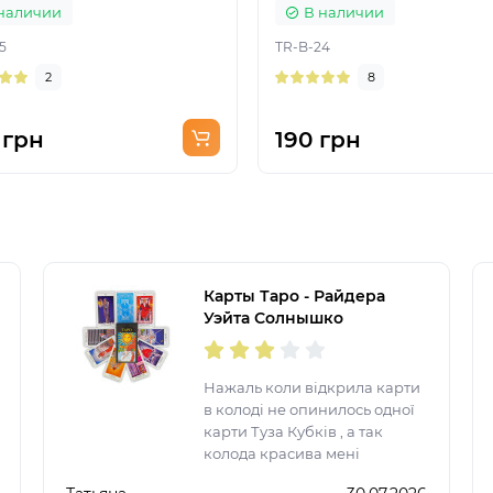
наличии
В наличии
5
TR-B-24
2
8
 грн
190 грн
Карты Таро - Райдера
Уэйта Солнышко
(Украинская версия)
Нажаль коли відкрила карти
в колоді не опинилось одної
карти Туза Кубків , а так
колода красива мені
сподобалася.