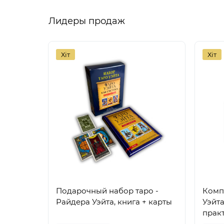
Лидеры продаж
Хіт
Хіт
Подарочный набор таро -
Комп
Райдера Уэйта, книга + карты
Уэйта
практ