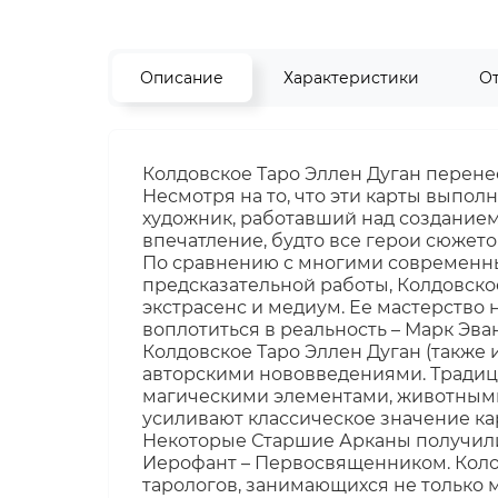
Описание
Характеристики
О
Колдовское Таро Эллен Дуган перенес
Несмотря на то, что эти карты выпол
художник, работавший над созданием
впечатление, будто все герои сюжето
По сравнению с многими современны
предсказательной работы, Колдовское
экстрасенс и медиум. Ее мастерство 
воплотиться в реальность – Марк Эван
Колдовское Таро Эллен Дуган (также 
авторскими нововведениями. Традиц
магическими элементами, животными
усиливают классическое значение ка
Некоторые Старшие Арканы получили 
Иерофант – Первосвященником. Коло
тарологов, занимающихся не только 