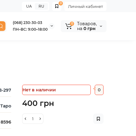
0
UA
RU
Личный кабинет
(068) 230-30-03
Tоваров,
0
на
0 грн
ПН–ВС: 9:00–18:00
Нет в наличии
0
B-297
400 грн
Таро
8596