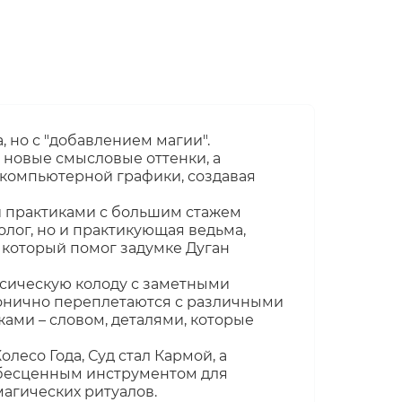
 но с "добавлением магии".
м новые смысловые оттенки, а
 компьютерной графики, создавая
и практиками с большим стажем
олог, но и практикующая ведьма,
 который помог задумке Дуган
ссическую колоду с заметными
онично переплетаются с различными
ми – словом, деталями, которые
есо Года, Суд стал Кармой, а
 бесценным инструментом для
агических ритуалов.