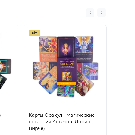
Хіт
Хіт
o
Карты Оракул - Магические
Карты Т
послания Ангелов (Дорин
Deviant
Вирче)