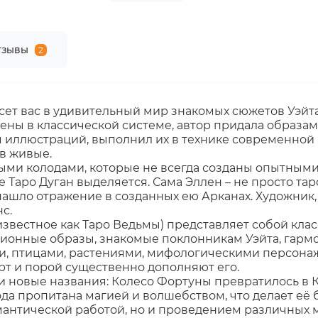
тзывы
2
ет вас в удивительный мир знакомых сюжетов Уэйта,
нены в классической системе, автор придала образа
 иллюстраций, выполнил их в технике современной
в живые.
ми колодами, которые не всегда созданы опытным
 Таро Дуган выделяется. Сама Эллен – не просто тар
нашло отражение в созданных ею Арканах. Художник,
с.
известное как Таро Ведьмы) представляет собой кла
ионные образы, знакомые поклонникам Уэйта, гарм
, птицами, растениями, мифологическими персонажа
рт и порой существенно дополняют его.
новые названия: Колесо Фортуны превратилось в Кол
да пропитана магией и волшебством, что делает её
мантической работой, но и проведением различных м