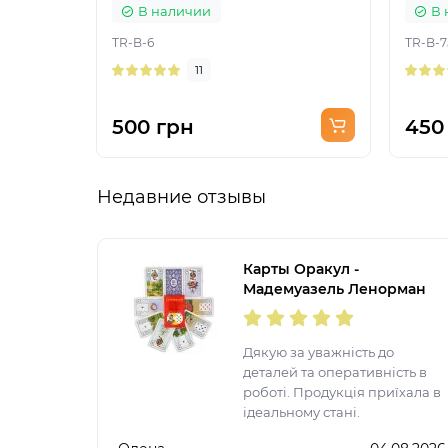
В наличии
В 
TR-B-6
TR-B-7
11
500 грн
450
Недавние отзывы
Карты Оракул -
Мадемуазель Ленорман
Дякую за уважність до
деталей та оперативність в
роботі. Продукція приїхала в
ідеальному стані.