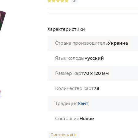
2
Характеристики
Страна производитель
Украина
Язык колоды
Русский
Размер карт
70 х 120 мм
Количество карт
78
Традиция
Уэйт
Состояние
Новое
Смотреть все