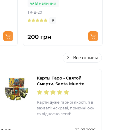
В наличии
В на
TR-B-20
TR-B-28
9
200 грн
220 г
Все отзывы
Карты Таро - Святой
Смерти, Santa Muerte
Карти дуже гарної якості, я в
захваті! Яскраві, приємні оку
та відносно легкі!