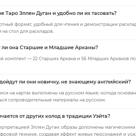
е Таро Эллен Дуган и удобно ли их тасовать?
дартный формат, удобный для чтения и демонстрации расклад
 на стол для раскладов.
ет ли она Старшие и Младшие Арканы?
ый комплект — 22 Старших Аркана и 56 Младших Арканов по
дойдут ли они новичку, не знающему английский?
иси на картах выполнены на русском языке; колода основан
ться сопроводительные материалы на русском.
чается от других колод в традиции Уэйта?
терпретацией Эллен Дуган: образы дополнены магическими
ровой технике, создавая эффект живых персонажей и усил