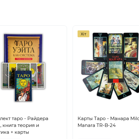
Хіт
лект таро - Райдера
Карты Таро - Манара Mil
, книга теория и
Manara TR-B-24
ика + карты