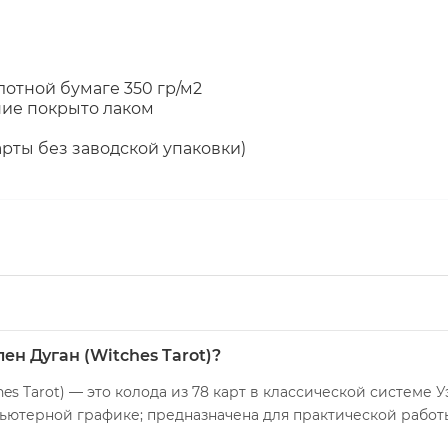
лотной бумаге 350 гр/м2
ние покрыто лаком
арты без заводской упаковки)
лен Дуган (Witches Tarot)?
hes Tarot) — это колода из 78 карт в классической систем
ютерной графике; предназначена для практической работы