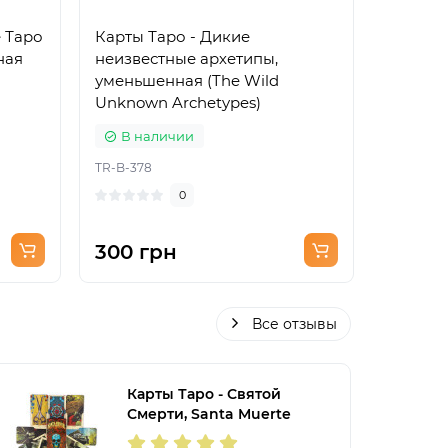
 Таро
Карты Таро - Дикие
Карты Т
ная
неизвестные архетипы,
уменьш
уменьшенная (The Wild
Tarot)
Unknown Archetypes)
В наличии
В на
TR-B-378
TR-B-338
0
300 грн
300 г
Все отзывы
Карты Таро - Святой
Смерти, Santa Muerte