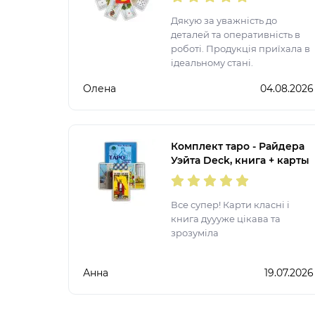
Дякую за уважність до
деталей та оперативність в
роботі. Продукція приїхала в
ідеальному стані.
Олена
04.08.2026
Комплект таро - Райдера
Уэйта Deck, книга + карты
Все супер! Карти класні і
книга дуууже цікава та
зрозуміла
Анна
19.07.2026