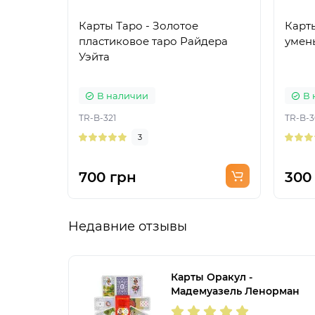
Карты Таро - Золотое
Карты
пластиковое таро Райдера
умен
Уэйта
В наличии
В 
TR-B-321
TR-B-3
3
700 грн
300
Недавние отзывы
Карты Оракул -
Мадемуазель Ленорман