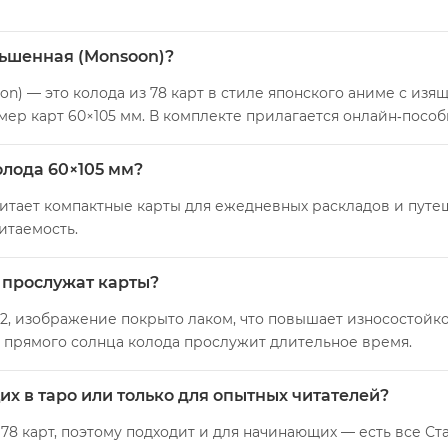
ньшенная (Monsoon)?
n) — это колода из 78 карт в стиле японского аниме с из
змер карт 60×105 мм. В комплекте прилагается онлайн‑пособ
олода 60×105 мм?
очитает компактные карты для ежедневных раскладов и пут
итаемость.
и прослужат карты?
м2, изображение покрыто лаком, что повышает износостойко
и прямого солнца колода прослужит длительное время.
х в таро или только для опытных читателей?
78 карт, поэтому подходит и для начинающих — есть все С