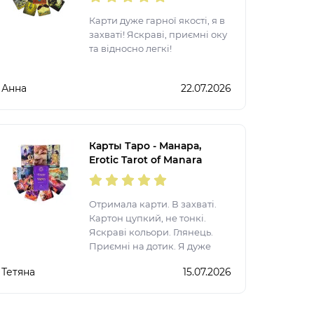
Карти дуже гарної якості, я в
захваті! Яскраві, приємні оку
та відносно легкі!
Анна
22.07.2026
Карты Таро - Манара,
Erotic Tarot of Manara
(Украинская версия)
Отримала карти. В захваті.
Картон цупкий, не тонкі.
Яскраві кольори. Глянець.
Приємні на дотик. Я дуже
задоволена. Рекомендую.
Тетяна
15.07.2026