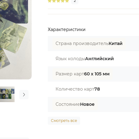
2
Характеристики
Страна производитель
Китай
Язык колоды
Английский
Размер карт
60 х 105 мм
Количество карт
78
Состояние
Новое
Смотреть все