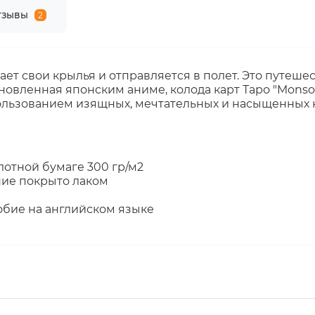
тзывы
2
вает свои крылья и отправляется в полет. Это путеше
хновленная японским аниме, колода карт Таро "Monso
спользованием изящных, мечтательных и насыщенных 
лотной бумаге 300 гр/м2
ние покрыто лаком
обие на английском языке