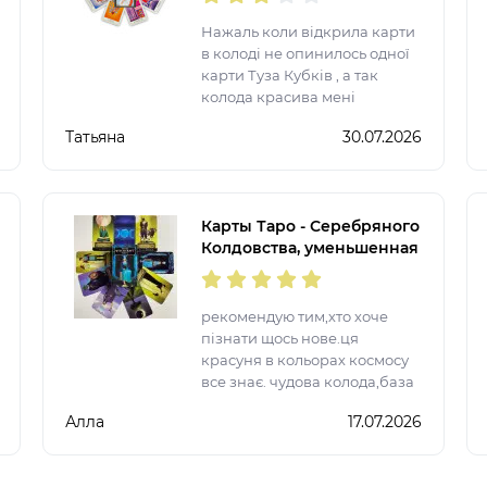
Нажаль коли відкрила карти
в колоді не опинилось одної
карти Туза Кубків , а так
колода красива мені
сподобалася.
Татьяна
30.07.2026
Карты Таро - Серебряного
Колдовства, уменьшенная
(Silver Witchcraft Tarot)
рекомендую тим,хто хоче
пізнати щось нове.ця
красуня в кольорах космосу
все знає. чудова колода,база
класика .
Алла
17.07.2026