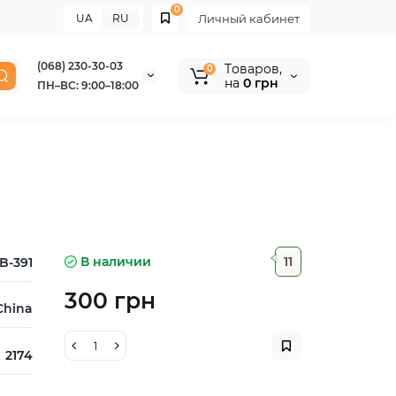
0
UA
RU
Личный кабинет
(068) 230-30-03
Tоваров,
0
на
0 грн
ПН–ВС: 9:00–18:00
В наличии
11
B-391
300 грн
China
2174