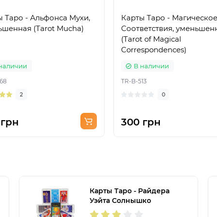
 Таро - Альфонса Мухи,
Карты Таро - Магическое
ьшенная (Tarot Mucha)
Соответствия, уменьшен
(Tarot of Magical
Correspondences)
наличии
В наличии
68
TR-B-513
2
0
 грн
300 грн
Карты Таро - Райдера
Уэйта Солнышко
(Украинская версия)