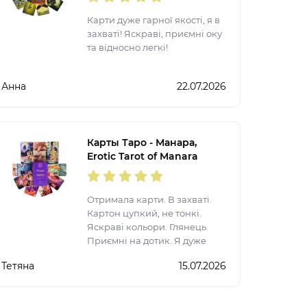
Карти дуже гарної якості, я в
захваті! Яскраві, приємні оку
та відносно легкі!
Анна
22.07.2026
Карты Таро - Манара,
Erotic Tarot of Manara
(Украинская версия)
Отримала карти. В захваті.
Картон цупкий, не тонкі.
Яскраві кольори. Глянець.
Приємні на дотик. Я дуже
задоволена. Рекомендую.
Тетяна
15.07.2026