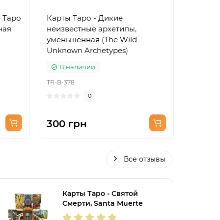
 Таро
Карты Таро - Дикие
Карты Т
ная
неизвестные архетипы,
уменьш
уменьшенная (The Wild
Tarot)
Unknown Archetypes)
В наличии
В на
TR-B-378
TR-B-338
0
300 грн
300 г
Все отзывы
Карты Таро - Святой
Смерти, Santa Muerte