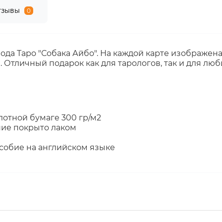
тзывы
0
ода Таро "Собака Айбо". На каждой карте изображен
 Отличный подарок как для тарологов, так и для лю
лотной бумаге 300 гр/м2
ние покрыто лаком
особие на английском языке