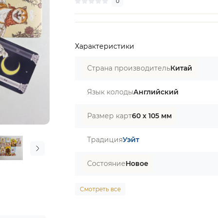
0
Характеристики
Страна производитель
Китай
Язык колоды
Английский
Размер карт
60 х 105 мм
Традиция
Уэйт
Состояние
Новое
Смотреть все