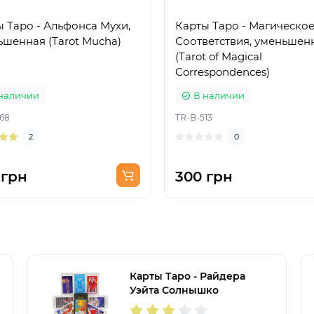
 Таро - Альфонса Мухи,
Карты Таро - Магическое
ьшенная (Tarot Mucha)
Соответствия, уменьшен
(Tarot of Magical
Correspondences)
наличии
В наличии
68
TR-B-513
2
0
 грн
300 грн
Карты Таро - Райдера
Уэйта Солнышко
(Украинская версия)