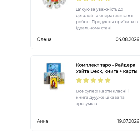
Дякую за уважність до
деталей та оперативність в
роботі. Продукція приїхала в
ідеальному стані.
Олена
04.08.2026
Комплект таро - Райдера
Уэйта Deck, книга + карты
Все супер! Карти класні і
книга дуууже цікава та
зрозуміла
Анна
19.07.2026