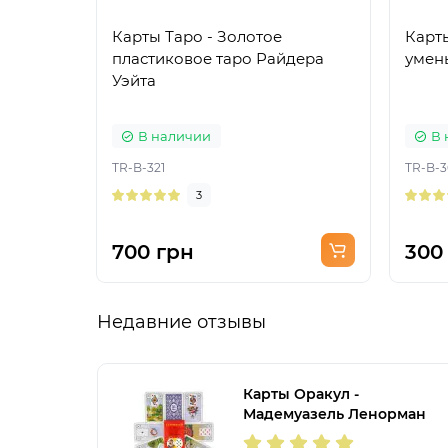
Карты Таро - Золотое
Карты
пластиковое таро Райдера
умен
Уэйта
В наличии
В 
TR-B-321
TR-B-3
3
700 грн
300
Недавние отзывы
Карты Оракул -
Мадемуазель Ленорман