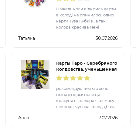
Нажаль коли відкрила карти
в колоді не опинилось одної
карти Туза Кубків , а так
колода красива мені
сподобалася.
Татьяна
30.07.2026
Карты Таро - Серебряного
Колдовства, уменьшенная
(Silver Witchcraft Tarot)
рекомендую тим,хто хоче
пізнати щось нове.ця
красуня в кольорах космосу
все знає. чудова колода,база
класика .
Алла
17.07.2026