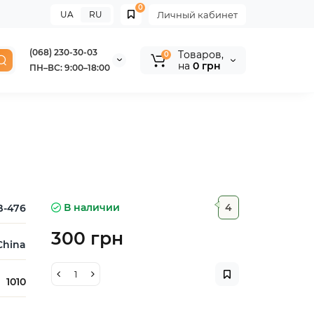
0
UA
RU
Личный кабинет
(068) 230-30-03
Tоваров,
0
на
0 грн
ПН–ВС: 9:00–18:00
В наличии
4
B-476
300 грн
China
1010