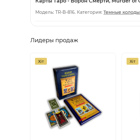
Карты Таро - Ворон Смерти, Murder of
Модель: TR-B-816. Категория:
Темные колоды
Лидеры продаж
Хіт
Хіт