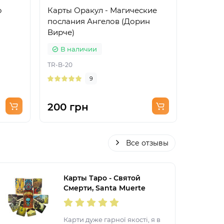
o
Карты Оракул - Магические
Карты Т
послания Ангелов (Дорин
Deviant
Вирче)
В наличии
В на
TR-B-20
TR-B-28
9
200 грн
220 г
Все отзывы
Карты Таро - Святой
Смерти, Santa Muerte
Карти дуже гарної якості, я в