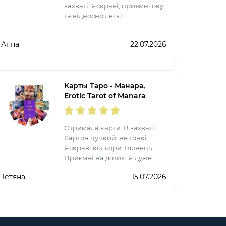
захваті! Яскраві, приємні оку
та відносно легкі!
Анна
22.07.2026
Карты Таро - Манара,
Erotic Tarot of Manara
(Украинская версия)
Отримала карти. В захваті.
Картон цупкий, не тонкі.
Яскраві кольори. Глянець.
Приємні на дотик. Я дуже
задоволена. Рекомендую.
Тетяна
15.07.2026