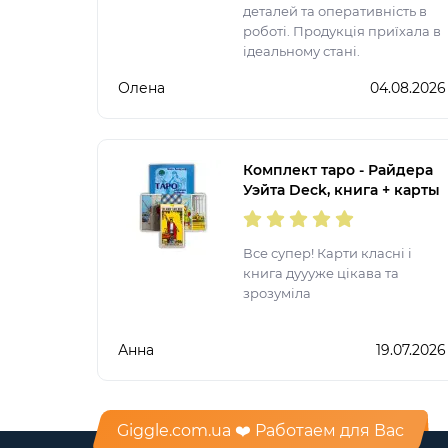
деталей та оперативність в
роботі. Продукція приїхала в
ідеальному стані.
Олена
04.08.2026
Комплект таро - Райдера
Уэйта Deck, книга + карты
Все супер! Карти класні і
книга дуууже цікава та
зрозуміла
Анна
19.07.2026
Giggle.com.ua ❤️ Работаем для Вас