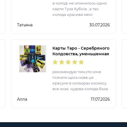
в колоді не опинилось одної
карти Туза Кубків , а так
колода красива мені
сподобалася.
Татьяна
30.07.2026
Карты Таро - Серебряного
Колдовства, уменьшенная
(Silver Witchcraft Tarot)
рекомендую тим,хто хоче
пізнати щось нове.ця
красуня в кольорах космосу
все знає. чудова колода,база
класика .
Алла
17.07.2026