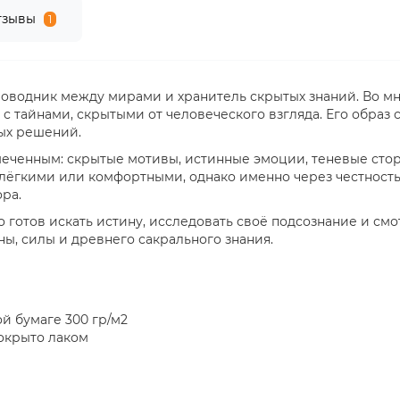
тзывы
1
оводник между мирами и хранитель скрытых знаний. Во мн
 с тайнами, скрытыми от человеческого взгляда. Его обра
ых решений.
амеченным: скрытые мотивы, истинные эмоции, теневые ст
 лёгкими или комфортными, однако именно через честность
ра.
то готов искать истину, исследовать своё подсознание и с
ы, силы и древнего сакрального знания.
й бумаге 300 гр/м2
окрыто лаком