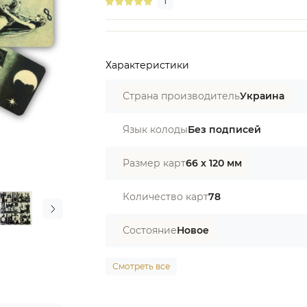
1
Характеристики
Страна производитель
Украина
Язык колоды
Без подписей
Размер карт
66 х 120 мм
Количество карт
78
Состояние
Новое
Смотреть все