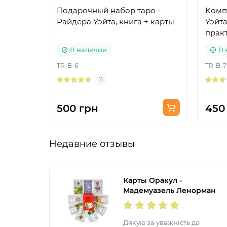
Подарочный набор таро -
Комп
Райдера Уэйта, книга + карты
Уэйта
практ
В наличии
В 
TR-B-6
TR-B-7
11
500 грн
450
Недавние отзывы
Карты Оракул -
Мадемуазель Ленорман
Дякую за уважність до