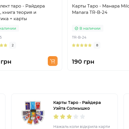
лект таро - Райдера
Карты Таро - Манара Mil
, книга теория и
Manara TR-B-24
ика + карты
наличии
В наличии
5
TR-B-24
2
8
 грн
190 грн
Карты Таро - Райдера
Уэйта Солнышко
(Украинская версия)
Нажаль коли відкрила карти