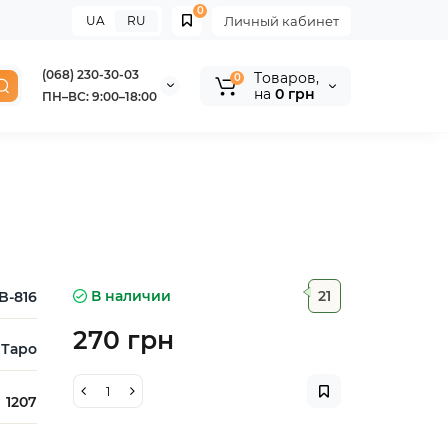
0
UA
RU
Личный кабинет
(068) 230-30-03
Tоваров,
0
на
0 грн
ПН–ВС: 9:00–18:00
В наличии
21
B-816
270 грн
Таро
1207