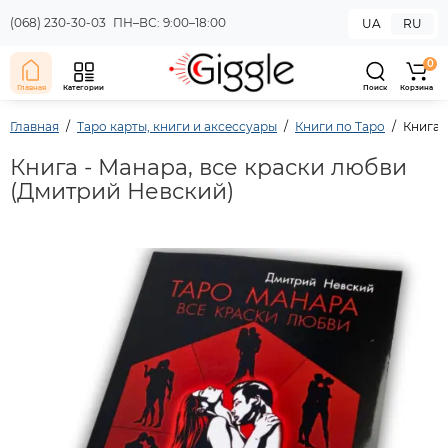
(068) 230-30-03
ПН–ВС: 9:00–18:00
UA
RU
0
Главная
Категории
Поиск
Корзина
Главная
Таро карты, книги и аксессуары
Книги по Таро
Книга 
Книга - Манара, все краски любви
(Дмитрий Невский)