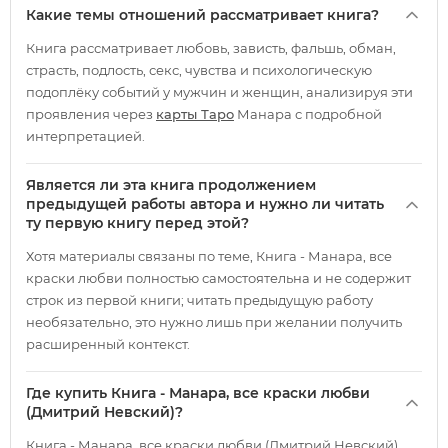
Какие темы отношений рассматривает книга?
Книга рассматривает любовь, зависть, фальшь, обман,
страсть, подлость, секс, чувства и психологическую
подоплёку событий у мужчин и женщин, анализируя эти
проявления через
карты Таро
Манара с подробной
интерпретацией.
Является ли эта книга продолжением
предыдущей работы автора и нужно ли читать
ту первую книгу перед этой?
Хотя материалы связаны по теме, Книга - Манара, все
краски любви полностью самостоятельна и не содержит
строк из первой книги; читать предыдущую работу
необязательно, это нужно лишь при желании получить
расширенный контекст.
Где купить Книга - Манара, все краски любви
(Дмитрий Невский)?
Книга - Манара, все краски любви (Дмитрий Невский)