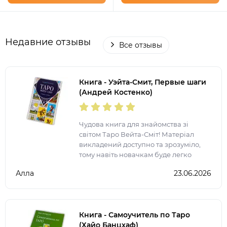
Недавние отзывы
Все отзывы
Книга - Уэйта-Смит, Первые шаги
(Андрей Костенко)
Чудова книга для знайомства зі
світом Таро Вейта-Сміт! Матеріал
викладений доступно та зрозуміло,
тому навіть новачкам буде легко
розібратися в основах роботи з
Алла
23.06.2026
картами. Особливо сподобалося, що в
книзі зібрані значення
Книга - Самоучитель по Таро
(Хайо Банцхаф)