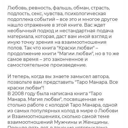
Любовь, ревность, фальшь, обман, страсть,
подлость, секс, чувства, психологическая
подоплека событий – все это и многое другое
нашло отражение в этой книге. Вас ждет
необычный подход и нестандартная подача
материала, которая, даст вам иной взгляд и
иную точку зрения на взаимоотношения
полов. Так что книга "Краски любви" –
продолжение книги "Магии любви", но в то же
самое время – это законченное и
самостоятельное произведение.
И теперь, когда вы знаете замысел автора,
позвольте вам представить "Таро Манара. Все
краски любви"!
В 2008 году была написана книга "Таро
Манара. Магия любви", посвященная не
столько работе с колодой Таро Манара, одной
из самых популярных колод в мире о Любови
и Взаимоотношениях, сколько самой теме
взаимоотношений Мужчины и Женщины.
Прошло пять лет, в течение которых тема