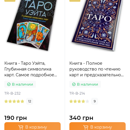
Книга - Таро Уэйта,
Книга - Полное
Глубинная символика
руководство по чтению
карт. Самое подробное
карт и предсказательной
описание (Мартин Вэлс)
практике (Константин
В наличии
В наличии
Лаво, Нина Фролова)
TR-B-232
TR-B-214
12
9
190 грн
340 грн
В корзину
В корзину