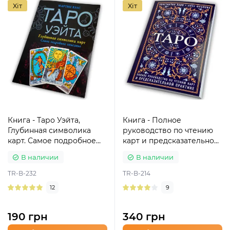
Хіт
Хіт
Книга - Таро Уэйта,
Книга - Полное
Глубинная символика
руководство по чтению
карт. Самое подробное
карт и предсказательной
описание (Мартин Вэлс)
практике (Константин
В наличии
В наличии
Лаво, Нина Фролова)
TR-B-232
TR-B-214
12
9
190 грн
340 грн