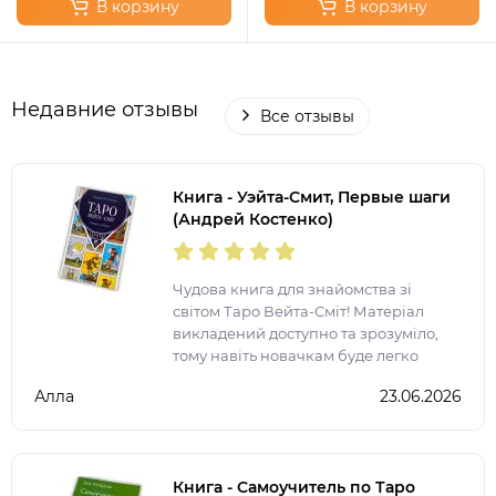
В корзину
В корзину
Недавние отзывы
Все отзывы
Книга - Уэйта-Смит, Первые шаги
(Андрей Костенко)
Чудова книга для знайомства зі
світом Таро Вейта-Сміт! Матеріал
викладений доступно та зрозуміло,
тому навіть новачкам буде легко
розібратися в основах роботи з
Алла
23.06.2026
картами. Особливо сподобалося, що в
книзі зібрані значення
Книга - Самоучитель по Таро